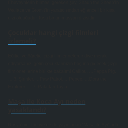
Ebeveynlerin bilmesi gereken şey, Shaun the Sheep’in
Wallace ve Gromit’in yaratıcısından eğlenceli bir kısa
dizi olduğudur. Kısa bir animasyon dizisidir.
Çocuklar hangi çizgi filmleri
izlemeli?
Eğitici ve öğretici çizgi filmler nelerdir diye merak
ediyorsanız, gelin çocuklarınızın hoşuna gidecek çizgi
film önerilerine birlikte bakalım! Caillou. …Peppa Pig.
… 3. Şirinler. …Paw Patrol. …Pepee. …Dora the
Explorer. … 7. Rafadan Tayfa.
Maşa ile Koca Ayı neden
yasaklandı?
Rusya’nın Türkiye’de de yayınlanan “Maşa ile Ayı” adlı