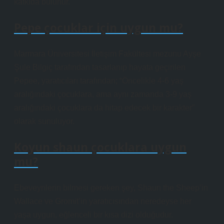
katkıda bulunur.
Pepe çocuklar için uygun mu?
Marmara Üniversitesi İletişim Fakültesi mezunu Ayşe
Şule Bilgiç tarafından tasarlanıp hayata geçirilen
Pepee, yaratıcıları tarafından; “Öncelikle 4-6 yaş
aralığındaki çocuklara, ama aynı zamanda 3-9 yaş
aralığındaki çocuklara da hitap edecek bir karakter”
olarak sunuluyor.
Koyun shaun çocuklara uygun
mu?
Ebeveynlerin bilmesi gereken şey, Shaun the Sheep’in
Wallace ve Gromit’in yaratıcısından neredeyse her
yaşa uygun, eğlenceli bir kısa dizi olduğudur.