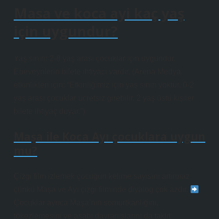
Masa ve koca ayi kaç yaş
için uygundur?
Yaş sınırı: 2-8 yaş arası çocuklar için uygundur.
Ebeveynlerin bilete ihtiyacı vardır. (Arena Medya
etkinlikleri için: “Etkinliğimiz için yaş sınırı yoktur. 0-2
yaş arası çocuklar ücretsiz girebilir. 2 yaş üstü kişiler
bilete ihtiyaç duyar.”)
Maşa ile Koca Ayı çocuklara uygun
mu?
Çizgi film izlemek çocuğun kelime sayısını artırmaz
çünkü Maşa ve Ayı çizgi filminde diyalog çok azdır.
Çocuklar ayrıca Maşa’nın somurtkanlığını,
tökezlemesini ve asabi davranışlarını da taklit