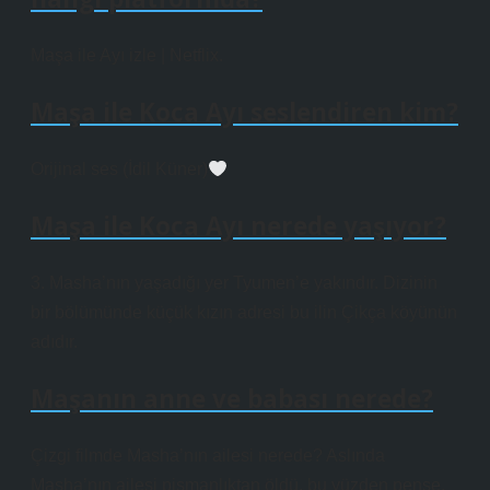
Maşa ile Ayı izle | Netflix.
Maşa ile Koca Ayı seslendiren kim?
Orijinal ses (İdil Küner)
Maşa ile Koca Ayı nerede yaşıyor?
3. Masha’nın yaşadığı yer Tyumen’e yakındır. Dizinin
bir bölümünde küçük kızın adresi bu ilin Çikça köyünün
adıdır.
Maşanın anne ve babası nerede?
Çizgi filmde Masha’nın ailesi nerede? Aslında
Masha’nın ailesi pişmanlıktan öldü, bu yüzden pense.