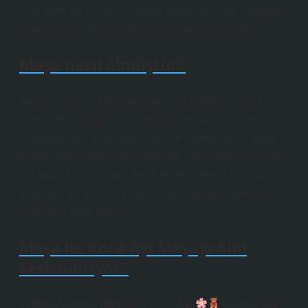
çizgi filminin, Rusya’ya ilişkin olumlu bir imaj sunduğu
gerekçesiyle Ukrayna’da yasaklanması istendi.
Maşa nasıl ölmüştür?
Ailesi olmasa onu her zaman sirke götürür ve orada
eğlendirirdi. Ama bir gün, gösterinin ortasında pense
kayboldu. Ve o gün onun son sirk gösterisiydi. Çünkü
pense. Bir ayı tarafından saldırıya uğradıktan sonra ölü
bulundu. Ailesinin onu ihmal etmesinden dolayı çok
üzgündü. Ve bu olay bir çizgi filme dönüştü. Dikkat
ederseniz çizgi filmde de.
Maşa ile Koca Ayı Maşayı Kim
Seslendiriyor?
Gülfem Akdemir | Maşa ile Koca Ayı
Orijinal ses