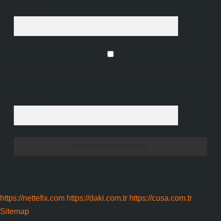
Web Sitesi
Daha sonraki yorumlarımda kullanılması için adım, e-posta adresim ve
site adresim bu tarayıcıya kaydedilsin.
6 + 2 kaçtır?
*
https://nettefix.com
https://daki.com.tr
https://cusa.com.tr
Sitemap