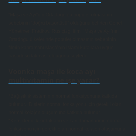
“Maşa ve Ayı”nın Ortadoğu’da popüler olmasının
sebebinin “doğru başörtüsü” olduğunu belirten Genel
Yönetmen Fradkov, Rus çizgi filmi “Maşa ve Ayı”nın
Ortadoğu ülkelerinde popüler olmasının sebebinin
filmin kahramanı Maşa’nın İslami kurallara uygun
başörtüsü takması olduğunu söyledi.
Voonka maşa ile koca ayı
multivitamin ne işe yarar?
*Bağışıklık sisteminin normal fonksiyonuna katkıda
bulunur. *Dişlerin normal fonksiyonu için gerekli olan
normal kolajen oluşumuna katkıda bulunur.
*Kemiklerin, kıkırdakların ve kan damarlarının normal
fonksiyonu için gerekli olan normal kolajen oluşumuna