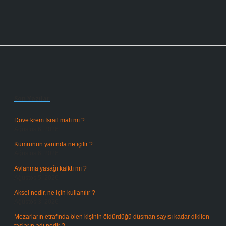
Sidebar
Son Yazılar
Dove krem İsrail malı mı ?
Ağustos 6, 2026
Kumrunun yanında ne içilir ?
Ağustos 6, 2026
Avlanma yasağı kalktı mı ?
Ağustos 5, 2026
Aksel nedir, ne için kullanılır ?
Ağustos 3, 2026
Mezarların etrafında ölen kişinin öldürdüğü düşman sayısı kadar dikilen