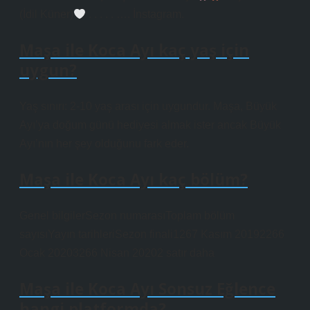
(İdil Küner)
. . . . . …. İnstagram.
Maşa ile Koca Ayı kaç yaş için
uygun?
Yaş sınırı: 2-10 yaş arası için uygundur. Maşa, Büyük
Ayı’ya doğum günü hediyesi almak ister ancak Büyük
Ayı’nın her şey olduğunu fark eder.
Maşa ile Koca Ayı kaç bölüm?
Genel bilgilerSezon numarasıToplam bölüm
sayısıYayın tarihleriSezon finali1267 Kasım 20192266
Ocak 20203266 Nisan 20202 satır daha
Maşa ile Koca Ayı Sonsuz Eğlence
hangi platformda?