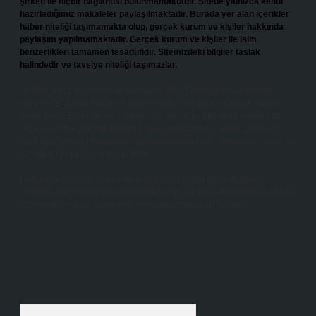
şirketi ile hiçbir bağlantısı bulunmamaktadır. Sitede yalnızca kendi
hazırladığımız makaleler paylaşılmaktadır. Burada yer alan içerikler
haber niteliği taşımamakta olup, gerçek kurum ve kişiler hakkında
paylaşım yapılmamaktadır. Gerçek kurum ve kişiler ile isim
benzerlikleri tamamen tesadüfidir. Sitemizdeki bilgiler taslak
halindedir ve tavsiye niteliği taşımazlar.
Sitemiz, 5651 Sayılı Kanun gereğince Bilgi Teknolojileri ve İletişim
Kurumu (BTK) tarafından onaylanmış bir Yer Sağlayıcı olarak hizmet
vermektedir. Bu nedenle, sitedeki içerikleri proaktif olarak denetleme
veya araştırma yükümlülüğümüz bulunmamaktadır. Ancak, üyelerimiz
yazdıkları içeriklerin sorumluluğunu taşımakta olup, siteye üye olarak bu
sorumluluğu kabul etmiş sayılırlar.
Hukuka ve yasal düzenlemelere aykırı olduğunu düşündüğünüz
içerikleri,
backlinkpanelicomtr@gmail.com
adresine bildirmeniz halinde,
ilgili içerikler yasal süre içerisinde sitemizden kaldırılacaktır.
Arama