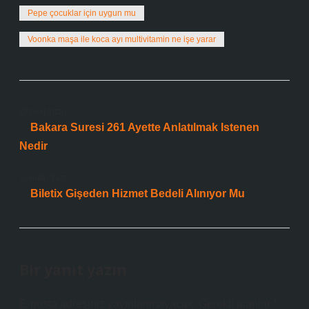
Pepe çocuklar için uygun mu
Voonka maşa ile koca ayı multivitamin ne işe yarar
Önceki Yazı
Bakara Suresi 261 Ayette Anlatılmak Istenen
Nedir
Sonraki Yazı
Biletix Gişeden Hizmet Bedeli Alınıyor Mu
Bir yanıt yazın
E-posta adresiniz yayınlanmayacak.
Gerekli alanlar
*