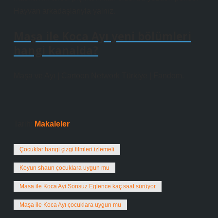
Hayvan arkadaşlarıyla yalnız.
Maşa ile Koca Ayı yeni bölümleri
hangi kanalda?
Maşa ve Ayı | Cartoon Network Türkiye | Fandom.
Tarih:
Makaleler
Çocuklar hangi çizgi filmleri izlemeli
Koyun shaun çocuklara uygun mu
Masa ile Koca Ayi Sonsuz Eglence kaç saat sürüyor
Maşa ile Koca Ayı çocuklara uygun mu