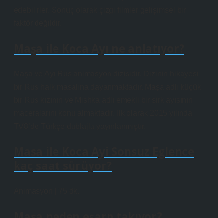
edebilirler. Sonuç olarak çizgi filmler gelişimsel bir
faktör değildir.
Maşa ile Koca Ayı ne anlatıyor?
Maşa ve Ayı Rus animasyon dizisidir. Dizinin hikayesi
bir Rus halk masalına dayanmaktadır. Maşa adlı küçük
bir Rus kızının ve Mishka adlı emekli bir sirk ayısının
maceralarını konu almaktadır. İlk olarak 2015 yılında
TV8’de Türkçe dublajla yayınlanmıştır.
Masa ile Koca Ayi Sonsuz Eglence
kaç saat sürüyor?
Animasyon | 75 dk.
Maşa neden eşarp takıyor?