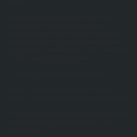
belirliyor.
Dolayısıyla başarılı bir yerel leblebi üreticisi “yerel
kültürü korurken” küresel pazarlarda “sağlıklı
atıştırmalık” kimliğiyle de konumlanabilir. Aynı şekilde
tüketici olarak bizler, bu çift eksenli bakışı fark ederek
seçim yapabiliriz: sadece lezzet için değil, üretim biçimi
ve besin değeri için de değerlendirmek.
4. Uygulama: Leblebi Tüketimi Nasıl Olmalı?
Günde 1‑2 avuç düzeyinde tuzsuz ya da az tuzlu
leblebi, ara öğün olarak düşünülebilir. ([İyi Gelir Mi?][7])
Kavrulma derecesi ve eklenen baharat ya da tuz miktarı
önemli: Aşırı tuzlu, aşırı kavrulmuş ürünler sağlıklı
etkileri azaltabilir.