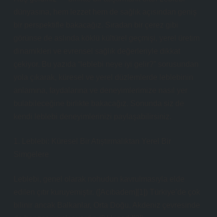
dünyasına, hem lezzet hem de sağlık açısından geniş
bir perspektifle bakacağız. Sıradan bir çerez gibi
görünse de aslında köklü kültürel geçmişi, yerel üretim
dinamikleri ve evrensel sağlık değerleriyle dikkat
çekiyor. Bu yazıda “leblebi neye iyi gelir?” sorusundan
yola çıkarak, küresel ve yerel düzlemlerde leblebinin
anlamına, faydalarına ve deneyimlerimize nasıl yer
bulabileceğine birlikte bakacağız. Sonunda siz de
kendi leblebi deneyimlerinizi paylaşabilirsiniz.
1. Leblebi: Küresel Bir Atıştırmalıktan Yerel Bir
Simgelere
Leblebi, genel olarak nohudun kavrulmasıyla elde
edilen çıtır kuruyemiştir. ([Acıbadem][1]) Türkiye’de çok
bilinir ancak Balkanlar, Orta Doğu, Akdeniz çevresinde