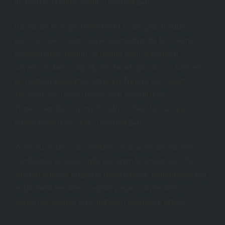
de benzer ürünler vardır. ([Vikipedi][2])
Bu durum bize göstermektedir ki: bir gıda maddesi
yerel bir spesiyalite olarak kalmadığında bile, temel
hammaddesi (nohut) ve üretim şekli (kavurma)
sayesinde farklı coğrafyalarda adapte olmuş, kültürel
bir bağlam kazanmış. Örneğin Türkiye’de Çorum,
Tavşanlı gibi üretim merkezleri önemli iken,
Yunanistan’da “στραγάλι” adıyla, İran’da “نخودچی”
adıyla karşımıza çıkar. ([Vikipedi][2])
Yerel düzeyde, “çay‑sohbeti”, “kaçamak atıştırmalık”,
“sertleşmiş gelenek” gibi kullanım biçimleri var. Öte
yandan küresel düzeyde bakıldığında, protein‑baklagil
atıştırmalık trendleri, sağlıklı yaşam söylemleri
sayesinde leblebi gibi ürünlerin yaygınlığı artıyor.