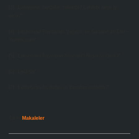
[3]: “Leblebinin faydaları nelerdir? Leblebi neye iyi
gelir?”
[4]: “Leblebinin Faydaları: Şaşırtıcı ve Şahane 10 Etki –
Yemek.com”
[5]: “Leblebinin Faydaları Nelerdir? Neye İyi Gelir?”
[6]: “Leblebi”
[7]: “Leblebinin faydaları ve zararları nelerdir?”
Tarih:
Makaleler