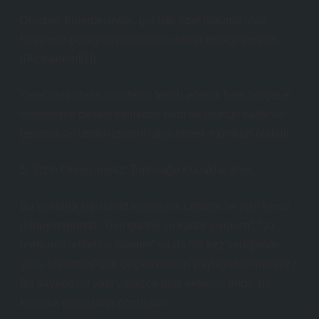
Diyabet, hipertansiyon, gut gibi özel durumu olan
bireylerin porsiyon kontrolüne dikkat etmesi gerekir.
([Acıbadem][1])
Yerel üreticilerin ürünlerini tercih ederek hem bölgesel
ekonomiye destek verilebilir hem de ürünün kalite ve
geleneksel üretim izlerini takip etmek mümkün olabilir.
5. Sizin Deneyiminiz: Topluluğu Kucaklayalım
Bu noktada sizi davet ediyorum: Leblebi ile ilgili kendi
deneyimlerinizi, “ben günde şu kadar yiyorum”, “şu
üreticinin leblebisi favorim” ya da “ilk kez yediğimde
şunu hissettim” gibi gözlemlerinizi paylaşabilir misiniz?
Bu sayede bu yazı yalnızca bilgi aktarımı değil, bir
topluluk paylaşıma dönüşsün.