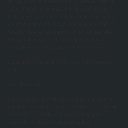
Bu bağlamda leblebi hem “yerel bir gelenek” hem de
“küresel sağlıklı atıştırmalık” kimliği taşıyor. Bu ikili
kimlik, onun faydalarının değerlendirilmesi açısından
da bize zengin bir bakış açısı veriyor: yerel üretim
süreçleri, geleneksel tüketim biçimleri, kültürel tatlar;
küresel bakımından ise besin değeri, atıştırmalık
alternatifleri, sağlıklı yaşam trendleri devreye giriyor.
2. Leblebi’nin Faydaları: Sağlık Açısından Nereye İyi
Gelir?
Sindirim ve Tokluk
Leblebi, yüksek lif ve bitkisel protein içeriği sayesinde
sindirim sistemine destek olur ve tokluk hissi yaratabilir.
([Acıbadem][1]) Özellikle öğün aralarında gelen
atıştırmalık krizlerinde, klasik yağlı‑şekerli