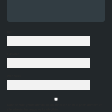
İsim*
E-Posta*
Web Sitesi
Daha sonraki yorumlarımda kullanılması için adım, e-posta adresim ve
site adresim bu tarayıcıya kaydedilsin.