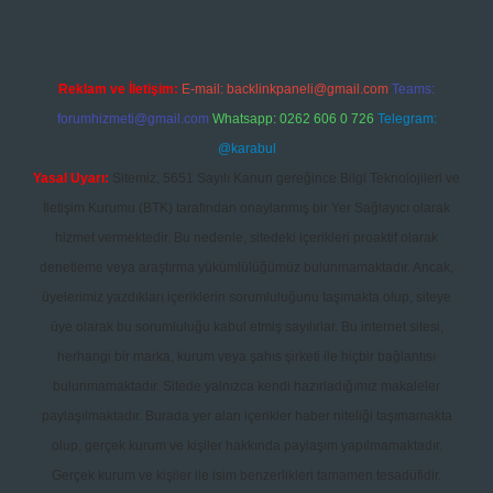
Reklam ve İletişim:
E-mail:
backlinkpaneli@gmail.com
Teams:
forumhizmeti@gmail.com
Whatsapp: 0262 606 0 726
Telegram:
@karabul
Yasal Uyarı:
Sitemiz, 5651 Sayılı Kanun gereğince Bilgi Teknolojileri ve
İletişim Kurumu (BTK) tarafından onaylanmış bir Yer Sağlayıcı olarak
hizmet vermektedir. Bu nedenle, sitedeki içerikleri proaktif olarak
denetleme veya araştırma yükümlülüğümüz bulunmamaktadır. Ancak,
üyelerimiz yazdıkları içeriklerin sorumluluğunu taşımakta olup, siteye
üye olarak bu sorumluluğu kabul etmiş sayılırlar. Bu internet sitesi,
herhangi bir marka, kurum veya şahıs şirketi ile hiçbir bağlantısı
bulunmamaktadır. Sitede yalnızca kendi hazırladığımız makaleler
paylaşılmaktadır. Burada yer alan içerikler haber niteliği taşımamakta
olup, gerçek kurum ve kişiler hakkında paylaşım yapılmamaktadır.
Gerçek kurum ve kişiler ile isim benzerlikleri tamamen tesadüfidir.