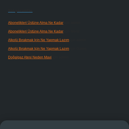
Son yorumlar
Abonelikleri Üstüne Alma Ne Kadar
için
admin
Abonelikleri Üstüne Alma Ne Kadar
için
Meral
Alkolü Bırakmak Için Ne Yapmak Lazım
için
admin
Alkolü Bırakmak Için Ne Yapmak Lazım
için
Güneş
Doğalgaz Ateşi Neden Mavi
için
admin
doperabet giriş