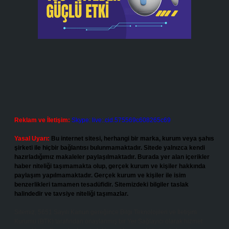
Reklam ve İletişim:
Skype: live:.cid.575569c608265c69
Yasal Uyarı:
Bu internet sitesi, herhangi bir marka, kurum veya şahıs
şirketi ile hiçbir bağlantısı bulunmamaktadır. Sitede yalnızca kendi
hazırladığımız makaleler paylaşılmaktadır. Burada yer alan içerikler
haber niteliği taşımamakta olup, gerçek kurum ve kişiler hakkında
paylaşım yapılmamaktadır. Gerçek kurum ve kişiler ile isim
benzerlikleri tamamen tesadüfidir. Sitemizdeki bilgiler taslak
halindedir ve tavsiye niteliği taşımazlar.
Sitemiz, 5651 Sayılı Kanun gereğince Bilgi Teknolojileri ve İletişim
Kurumu (BTK) tarafından onaylanmış bir Yer Sağlayıcı olarak hizmet