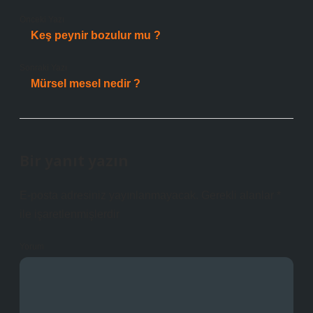
Önceki Yazı
Keş peynir bozulur mu ?
Sonraki Yazı
Mürsel mesel nedir ?
Bir yanıt yazın
E-posta adresiniz yayınlanmayacak.
Gerekli alanlar
*
ile işaretlenmişlerdir
Yorum