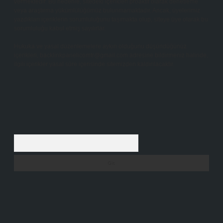
vermektedir. Bu nedenle, sitedeki içerikleri proaktif olarak denetleme
veya araştırma yükümlülüğümüz bulunmamaktadır. Ancak, üyelerimiz
yazdıkları içeriklerin sorumluluğunu taşımakta olup, siteye üye olarak bu
sorumluluğu kabul etmiş sayılırlar.
Hukuka ve yasal düzenlemelere aykırı olduğunu düşündüğünüz
içerikleri,
backlinkpanelicomtr@gmail.com
adresine bildirmeniz halinde,
ilgili içerikler yasal süre içerisinde sitemizden kaldırılacaktır.
Arama