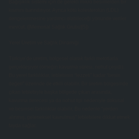
Bağışıklık sistemi için de gerekli mikro besinlerden bir
kısmını barındırıyor. Ayrıca kötü kolesterolün (LDL)
dengelenmesine yardımcı olabileceği yönünde veriler
mevcut. ([Memorial Sağlık Grubu][5])
Yerel Üretim ve Sağlık Dinamiği
Türkiye’de üretim, bölgesel olarak farklı metotlarla
gerçekleşiyor (örneğin kavurma süresi, nohut çeşidi).
Bu yerel farklılıklar, leblebinin “lezzeti” kadar “besin
değeri” üzerinde de etkili olabilir. Bir üretim bölgesinde
çıkan leblebiyle başka bölgede çıkan arasında,
kavurma derecesi ya da nohut tipi nedeniyle dokusal
ve besinsel farklılıklar olabilir. Bu nedenle “yerden
alınmış, geleneksel kavrulmuş” leblebilere dikkat etmek
fayda sağlar.