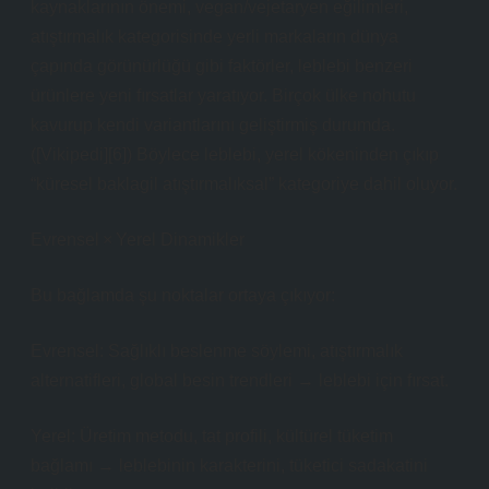
kaynaklarının önemi, vegan/vejetaryen eğilimleri,
atıştırmalık kategorisinde yerli markaların dünya
çapında görünürlüğü gibi faktörler, leblebi benzeri
ürünlere yeni fırsatlar yaratıyor. Birçok ülke nohutu
kavurup kendi variantlarını geliştirmiş durumda.
([Vikipedi][6]) Böylece leblebi, yerel kökeninden çıkıp
“küresel baklagil atıştırmalıksal” kategoriye dahil oluyor.
Evrensel × Yerel Dinamikler
Bu bağlamda şu noktalar ortaya çıkıyor:
Evrensel: Sağlıklı beslenme söylemi, atıştırmalık
alternatifleri, global besin trendleri → leblebi için fırsat.
Yerel: Üretim metodu, tat profili, kültürel tüketim
bağlamı → leblebinin karakterini, tüketici sadakatini