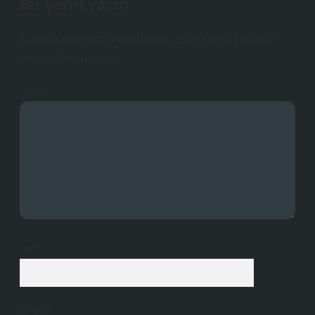
Bir yanıt yazın
E-posta adresiniz yayınlanmayacak.
Gerekli alanlar
*
ile işaretlenmişlerdir
Yorum
İsim*
E-Posta*