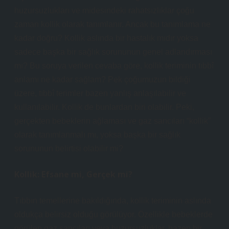
huzursuzlukları ve midesindeki rahatsızlıklar çoğu
zaman kollik olarak tanımlanır. Ancak bu tanımlama ne
kadar doğru? Kollik aslında bir hastalık mıdır yoksa
sadece başka bir sağlık sorununun genel adlandırması
mı? Bu soruya verilen cevaba göre, kollik teriminin tıbbî
anlamı ne kadar sağlam? Pek çoğumuzun bildiği
üzere, tıbbî terimler bazen yanlış anlaşılabilir ve
kullanılabilir. Kollik de bunlardan biri olabilir. Peki,
gerçekten bebeklerin ağlaması ve gaz sancıları “kollik”
olarak tanımlanmalı mı, yoksa başka bir sağlık
sorununun belirtisi olabilir mi?
Kollik: Efsane mi, Gerçek mi?
Tıbbın temellerine bakıldığında, kollik teriminin aslında
oldukça belirsiz olduğu görülüyor. Özellikle bebeklerde
görülen gaz sancıları veya huzursuzluklar, bazen bir