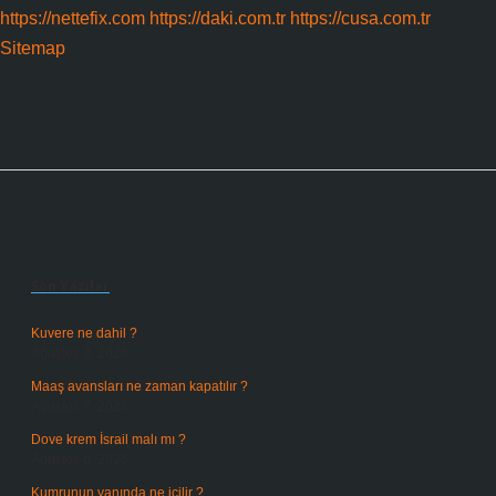
https://nettefix.com
https://daki.com.tr
https://cusa.com.tr
Sitemap
Sidebar
Son Yazılar
Kuvere ne dahil ?
Ağustos 8, 2026
Maaş avansları ne zaman kapatılır ?
Ağustos 7, 2026
Dove krem İsrail malı mı ?
Ağustos 6, 2026
Kumrunun yanında ne içilir ?