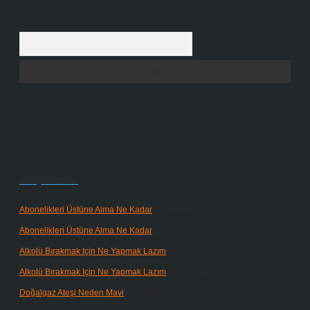
Arama
Son yorumlar
Abonelikleri Üstüne Alma Ne Kadar
için
admin
Abonelikleri Üstüne Alma Ne Kadar
için
Meral
Alkolü Bırakmak Için Ne Yapmak Lazım
için
admin
Alkolü Bırakmak Için Ne Yapmak Lazım
için
Güneş
Doğalgaz Ateşi Neden Mavi
için
admin