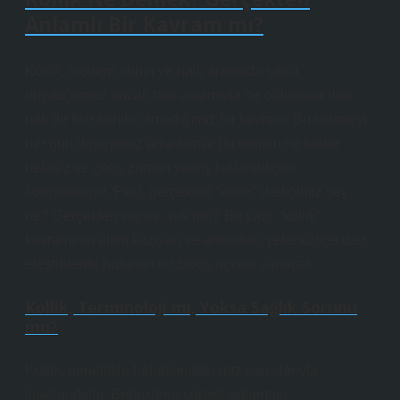
Anlamlı Bir Kavram mı?
Kollik, modern tıbbın ve halk arasında sıkça
duyduğumuz ancak tam anlamıyla ne olduğuna dair
pek de fikir sahibi olmadığımız bir kavram. Bu kelimeyi
her gün duyuyoruz ama kimse bu terimin ne kadar
belirsiz ve çoğu zaman yanlış kullanıldığını
sorgulamıyor. Peki, gerçekten “kollik” dediğimiz şey
ne? Gerçekten var mı, yok mu? Bu yazı, “kollik”
kavramının altını kazıyan ve ardındaki yetersizliğe dair
eleştirilerde bulunan bir bakış açısını sunacak.
Kollik, Terminoloji mi, Yoksa Sağlık Sorunu
mu?
Kollik, genellikle bebeklerdeki gaz sancılarıyla
ilişkilendirilir. Bebeklerin sürekli ağlaması,