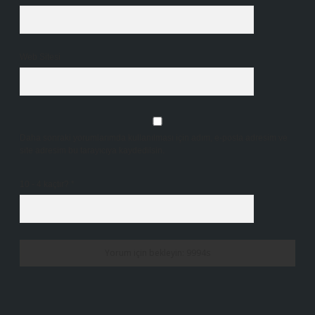
Web Sitesi
Daha sonraki yorumlarımda kullanılması için adım, e-posta adresim ve
site adresim bu tarayıcıya kaydedilsin.
10 - 4 kaçtır?
*