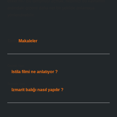
etiket mi? Bu tartışmayı açmak, hepimizi bu kavramın
ardındaki gizemi daha net bir şekilde anlamaya
yönlendirebilir.
Tarih:
Makaleler
Önceki Yazı
Istila filmi ne anlatıyor ?
Sonraki Yazı
Izmarit balığı nasıl yapılır ?