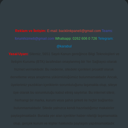
Reklam ve İletişim:
E-mail:
backlinkpaneli@gmail.com
Teams:
forumhizmeti@gmail.com
Whatsapp: 0262 606 0 726
Telegram:
@karabul
Yasal Uyarı:
Sitemiz, 5651 Sayılı Kanun gereğince Bilgi Teknolojileri ve
İletişim Kurumu (BTK) tarafından onaylanmış bir Yer Sağlayıcı olarak
hizmet vermektedir. Bu nedenle, sitedeki içerikleri proaktif olarak
denetleme veya araştırma yükümlülüğümüz bulunmamaktadır. Ancak,
üyelerimiz yazdıkları içeriklerin sorumluluğunu taşımakta olup, siteye
üye olarak bu sorumluluğu kabul etmiş sayılırlar. Bu internet sitesi,
herhangi bir marka, kurum veya şahıs şirketi ile hiçbir bağlantısı
bulunmamaktadır. Sitede yalnızca kendi hazırladığımız makaleler
paylaşılmaktadır. Burada yer alan içerikler haber niteliği taşımamakta
olup, gerçek kurum ve kişiler hakkında paylaşım yapılmamaktadır.