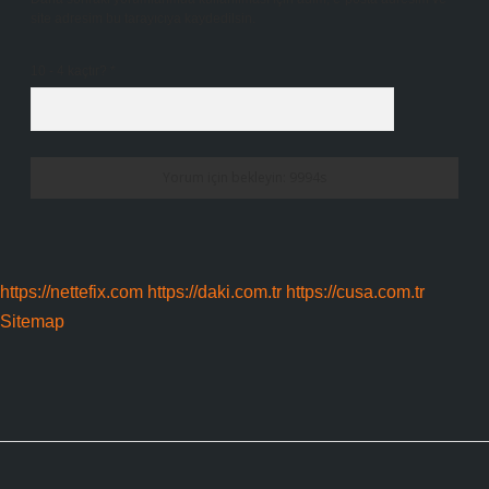
site adresim bu tarayıcıya kaydedilsin.
10 - 4 kaçtır?
*
https://nettefix.com
https://daki.com.tr
https://cusa.com.tr
Sitemap