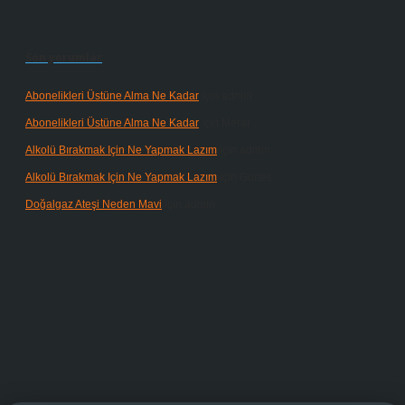
Son yorumlar
Abonelikleri Üstüne Alma Ne Kadar
için
admin
Abonelikleri Üstüne Alma Ne Kadar
için
Meral
Alkolü Bırakmak Için Ne Yapmak Lazım
için
admin
Alkolü Bırakmak Için Ne Yapmak Lazım
için
Güneş
Doğalgaz Ateşi Neden Mavi
için
admin
rabet giriş