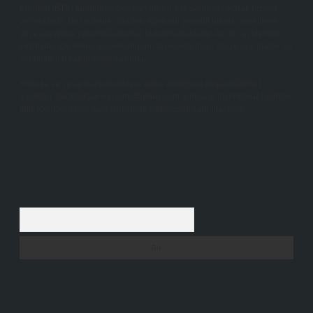
Kurumu (BTK) tarafından onaylanmış bir Yer Sağlayıcı olarak hizmet
vermektedir. Bu nedenle, sitedeki içerikleri proaktif olarak denetleme
veya araştırma yükümlülüğümüz bulunmamaktadır. Ancak, üyelerimiz
yazdıkları içeriklerin sorumluluğunu taşımakta olup, siteye üye olarak bu
sorumluluğu kabul etmiş sayılırlar.
Hukuka ve yasal düzenlemelere aykırı olduğunu düşündüğünüz
içerikleri,
backlinkpanelicomtr@gmail.com
adresine bildirmeniz halinde,
ilgili içerikler yasal süre içerisinde sitemizden kaldırılacaktır.
Arama