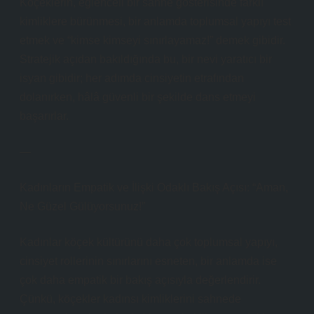
Köçeklerin, eğlenceli bir sahne gösterisinde farklı
kimliklere bürünmesi, bir anlamda toplumsal yapıyı test
etmek ve “kimse kimseyi sınırlayamaz!” demek gibidir.
Stratejik açıdan bakıldığında bu, bir nevi yaratıcı bir
isyan gibidir; her adımda cinsiyetin etrafından
dolanırken, hâlâ güvenli bir şekilde dans etmeyi
başarırlar.
—
Kadınların Empatik ve İlişki Odaklı Bakış Açısı: “Aman,
Ne Güzel Gülüyorsunuz!”
Kadınlar köçek kültürünü daha çok toplumsal yapıyı,
cinsiyet rollerinin sınırlarını esneten, bir anlamda ise
çok daha empatik bir bakış açısıyla değerlendirir.
Çünkü, köçekler kadınsı kimliklerini sahnede