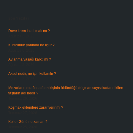
Sidebar
Son Yazılar
Dove krem İsrail malı mı ?
Ağustos 6, 2026
Kumrunun yanında ne içilir ?
Ağustos 6, 2026
Avlanma yasağı kalktı mı ?
Ağustos 5, 2026
Aksel nedir, ne için kullanılır ?
Ağustos 3, 2026
Mezarların etrafında ölen kişinin öldürdüğü düşman sayısı kadar dikilen
taşların adı nedir ?
Temmuz 29, 2026
Koşmak eklemlere zarar verir mi ?
Temmuz 27, 2026
Keller Günü ne zaman ?
Temmuz 25, 2026