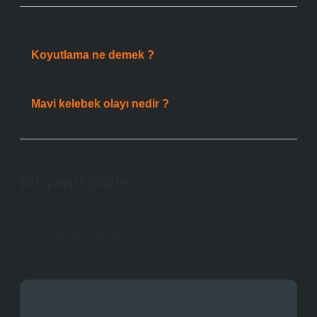
Önceki Yazı
Koyutlama ne demek ?
Sonraki Yazı
Mavi kelebek olayı nedir ?
Bir yanıt yazın
E-posta adresiniz yayınlanmayacak.
Gerekli alanlar
*
ile işaretlenmişlerdir
Yorum