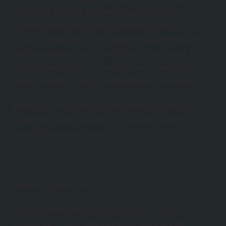
süregelen, renkli ve bir o kadar da eğlenceli bir
gelenek. Ama gelin şimdi, bu kültüre “köçekçe”
bakmayı deneyelim, çünkü köçek deyince kafamızda ilk
canlanan şey sadece neşeli bir dans değil, biraz da
gülümseme, biraz da “acaba o dönemin saraylarında
neler oluyordu?” sorusunu düşündüren bir kavram.
Hadi, biraz da mizahi bir gözle bakalım bu köçek işine.
Eğlenceli, yaratıcı ve tabii ki bir o kadar da eğitici bir
köçek yolculuğuna çıkalım!
—
Köçek Kültürü Nedir?
Köçek, temelde bir erkek figürüdür. Evet, yanlış
duymadınız; erkek, ama kadın gibi giyinir, kadınsı