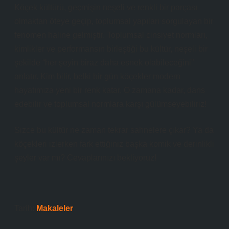
Köçek kültürü, geçmişin neşeli ve renkli bir parçası
olmaktan öteye geçip, toplumsal yapıları sorgulayan bir
fenomen haline gelmiştir. Toplumsal cinsiyet normları,
kimlikler ve performansın birleştiği bu kültür, neşeli bir
şekilde “her şeyin biraz daha esnek olabileceğini”
anlatır. Kim bilir, belki bir gün köçekler modern
hayatımıza yeni bir renk katar. O zamana kadar, dans
edebilir ve toplumsal normlara karşı gülümseyebiliriz!
Sizce bu kültür ne zaman tekrar sahnelere çıkar? Ya da
köçekleri izlerken fark ettiğiniz başka komik ve derinlikli
şeyler var mı? Cevaplarınızı bekliyoruz!
Tarih:
Makaleler