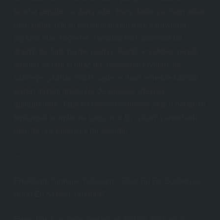
tavırlar sergiler ve dans eder. Hani derler ya “hem erkek
hem kadın” işte o! Osmanlı döneminde saraylarda
popüler olan köçekler, zamanla halk arasında da
önemli bir figür haline gelmiş. Renkli kıyafetler, neşeli
şarkılar ve tabi ki biraz da “beyefendi tavırları” ile
sahneye çıkarlar. Onlar, sadece dans etmekle kalmaz,
bazen mizahi gösteriler de yaparak izleyiciyi
güldürürlerdi. Tabii bir bakıma sahneye çıkıp o dönemin
toplumsal normlarına karşı ince bir “yıkım” yaratırlardı,
hem de çok eğlenceli bir şekilde!
—
Erkeklerin Stratejik Yaklaşımı: “Eğer Bu Bir Gösteriyse,
Bunu En İyi Ben Yaparım!”
Erkek bakış açısına göre köçek kültürü, toplumsal