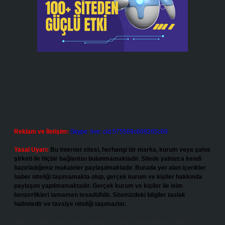
Reklam ve İletişim:
Skype: live:.cid.575569c608265c69
Yasal Uyarı:
Bu internet sitesi, herhangi bir marka, kurum veya şahıs
şirketi ile hiçbir bağlantısı bulunmamaktadır. Sitede yalnızca kendi
hazırladığımız makaleler paylaşılmaktadır. Burada yer alan içerikler
haber niteliği taşımamakta olup, gerçek kurum ve kişiler hakkında
paylaşım yapılmamaktadır. Gerçek kurum ve kişiler ile isim
benzerlikleri tamamen tesadüfidir. Sitemizdeki bilgiler taslak
halindedir ve tavsiye niteliği taşımazlar.
Sitemiz, 5651 Sayılı Kanun gereğince Bilgi Teknolojileri ve İletişim