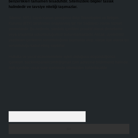
benzerlikleri tamamen tesadüfidir. Sitemizdeki bilgiler taslak
halindedir ve tavsiye niteliği taşımazlar.
Sitemiz, 5651 Sayılı Kanun gereğince Bilgi Teknolojileri ve İletişim
Kurumu (BTK) tarafından onaylanmış bir Yer Sağlayıcı olarak hizmet
vermektedir. Bu nedenle, sitedeki içerikleri proaktif olarak denetleme
veya araştırma yükümlülüğümüz bulunmamaktadır. Ancak, üyelerimiz
yazdıkları içeriklerin sorumluluğunu taşımakta olup, siteye üye olarak bu
sorumluluğu kabul etmiş sayılırlar.
Hukuka ve yasal düzenlemelere aykırı olduğunu düşündüğünüz
içerikleri,
backlinkpanelicomtr@gmail.com
adresine bildirmeniz halinde,
ilgili içerikler yasal süre içerisinde sitemizden kaldırılacaktır.
Arama