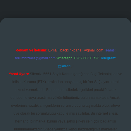
ş
Reklam ve İletişim:
E-mail:
backlinkpaneli@gmail.com
Teams:
forumhizmeti@gmail.com
Whatsapp: 0262 606 0 726
Telegram:
@karabul
Yasal Uyarı:
Sitemiz, 5651 Sayılı Kanun gereğince Bilgi Teknolojileri ve
İletişim Kurumu (BTK) tarafından onaylanmış bir Yer Sağlayıcı olarak
hizmet vermektedir. Bu nedenle, sitedeki içerikleri proaktif olarak
denetleme veya araştırma yükümlülüğümüz bulunmamaktadır. Ancak,
üyelerimiz yazdıkları içeriklerin sorumluluğunu taşımakta olup, siteye
üye olarak bu sorumluluğu kabul etmiş sayılırlar. Bu internet sitesi,
herhangi bir marka, kurum veya şahıs şirketi ile hiçbir bağlantısı
bulunmamaktadır. Sitede yalnızca kendi hazırladığımız makaleler