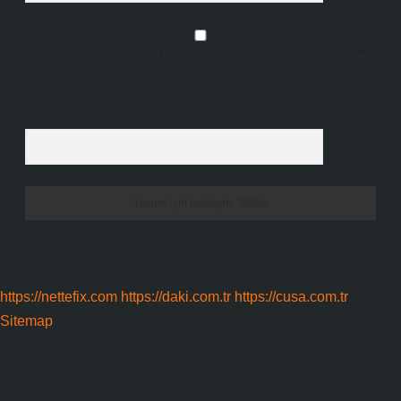
Daha sonraki yorumlarımda kullanılması için adım, e-posta adresim ve
site adresim bu tarayıcıya kaydedilsin.
6 + 2 kaçtır?
*
https://nettefix.com
https://daki.com.tr
https://cusa.com.tr
Sitemap