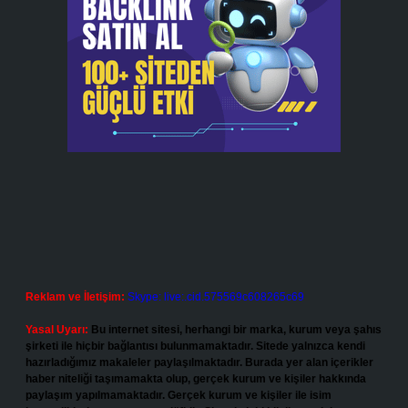
Reklam ve İletişim:
Skype: live:.cid.575569c608265c69
Yasal Uyarı:
Bu internet sitesi, herhangi bir marka, kurum veya şahıs
şirketi ile hiçbir bağlantısı bulunmamaktadır. Sitede yalnızca kendi
hazırladığımız makaleler paylaşılmaktadır. Burada yer alan içerikler
haber niteliği taşımamakta olup, gerçek kurum ve kişiler hakkında
paylaşım yapılmamaktadır. Gerçek kurum ve kişiler ile isim