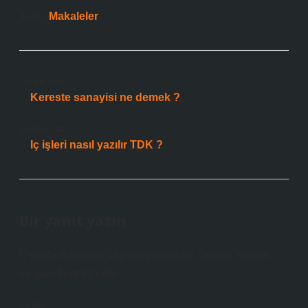
Tarih:
Makaleler
Önceki Yazı
Kereste sanayisi ne demek ?
Sonraki Yazı
Iç işleri nasıl yazılır TDK ?
Bir yanıt yazın
E-posta adresiniz yayınlanmayacak.
Gerekli alanlar
*
ile işaretlenmişlerdir
Yorum