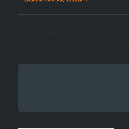
Bir yanıt yazın
E-posta adresiniz yayınlanmayacak.
Gerekli alanlar
*
i
Yorum
İsim*