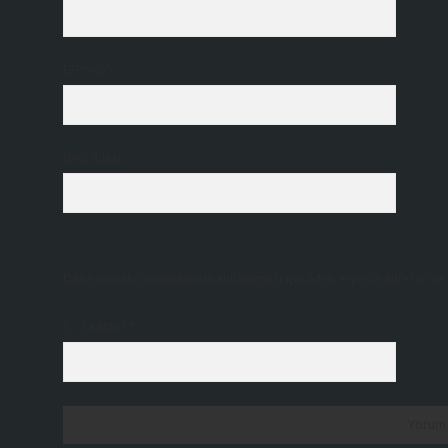
E-Posta*
Web Sitesi
Daha sonraki yorumlarımda kullanılması için adım, e-posta adresim ve s
9 - 5 kaçtır?
*