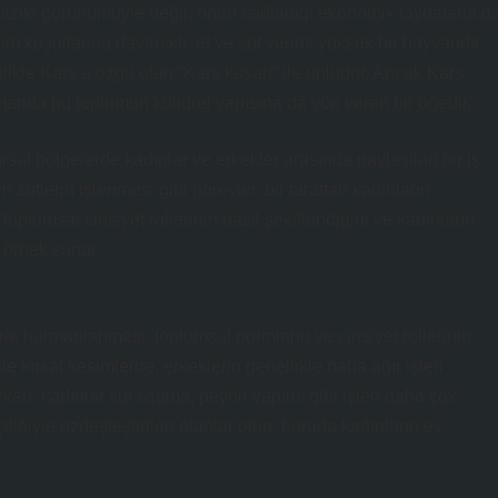
fiziki görünümüyle değil, onun sağladığı ekonomik faydalarla d
klim koşullarına dayanıklı, et ve süt verimi yüksek bir hayvandır.
ikle Kars’a özgü olan “Kars kaşarı” ile ünlüdür. Ancak Kars
anda bu toplumun kültürel yapısına da yön veren bir öğedir.
ırsal bölgelerde kadınlar ve erkekler arasında paylaşılan bir iş
n sütlerin işlenmesi gibi görevler, bir taraftan kadınların
toplumsal cinsiyet rollerinin nasıl şekillendiğini ve kadınların
r örnek sunar.
rle harmanlanması, toplumsal normların ve cinsiyet rollerinin
e kırsal kesimlerde, erkeklerin genellikle daha ağır işleri
en, kadınlar süt sağma, peynir yapımı gibi işleri daha çok
çiliğiyle özdeşleştirilen alanlar olup, burada kadınların ev