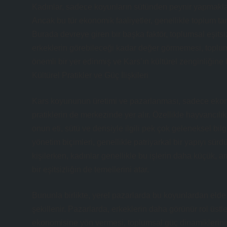
Kadınlar, sadece koyunların sütünden peynir yapmakla 
Ancak bu tür ekonomik faaliyetler, genellikle toplum ta
Burada devreye giren bir başka faktör, toplumsal eşitsiz
erkeklerin görebileceği kadar değer görmemesi, toplumsa
önemli bir yer edinmiş ve Kars’ın kültürel zenginliğine 
Kültürel Pratikler ve Güç İlişkileri
Kars koyununun üretimi ve pazarlanması, sadece ekon
pratiklerin de merkezinde yer alır. Özellikle hayvancılı
onun eti, sütü ve derisiyle ilgili pek çok geleneksel bilg
yönetim biçimleri, genellikle patriyarkal bir yapıyı sü
kişilerken, kadınlar genellikle bu işlerin daha küçük, a
bir eşitsizliğin de temellerini atar.
Bununla birlikte, yerel pazarlarda bu koyunlardan elde e
şekillenir. Pazarlarda, erkeklerin daha görünür rol üstl
ekonomisine yön vermesi, toplumsal güç dinamiklerinin