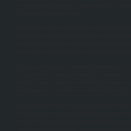
kültürel üretimi, toplumdaki cinsiyet temelli güç ilişkiler
Toplumsal Eşitsizlik ve Adalet
Kars’taki bu üretim süreci, aslında bir anlamda toplums
koyununun yetiştirilmesinde kadınların, toplumsal norml
pratik olarak görünse de, ekonomik eşitsizlikleri derinle
karar alma süreçlerinden dışlanır ve ekonomik kazançları
Bu durum, daha geniş bir perspektife baktığımızda, sad
cinsiyet rollerinin farklı toplumlarda nasıl işlediğini
kadınların koyun üretimiyle elde ettikleri ürünlerden kaz
Kars Koyununun Sosyolojik Yansımaları: Kişisel Dene
Kars koyununun sadece ekonomik ve kültürel bir değer
unsurlar olması, hepimiz için düşündürücü bir nokta ol
adalet ve eşitsizlik gibi daha büyük kavramları ele alab
değişimlerin ve dönüşümlerin bir göstergesi olabilir. Kad