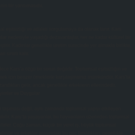
inin bir yansımasıdır.
al eşitsizliği ve adaleti sorgulamaya da olanak tanır. Kars
ar nedeniyle yaşadığı dezavantajlar, her ne kadar kültürel bir
ştirir. Kadınlar genellikle üretim sürecinde yer almakla birlikte,
 sınırlı kalır.
ece Kars’a özgü bir sorun değildir. Toplumsal eşitsizliğin ve
 görmek için benzer örneklerle karşılaşmamız mümkündür. Kars’ta
andıkları gelir, ancak genellikle erkeklerin ellerindedir.
yimler ve Duygular
 taşıması değil, aynı zamanda toplumsal yapıyı etkileyen
abilir. Kars’ta yaşayanlar, bu hayvanların üzerinden toplumsal
ilirler. Çoğu zaman, küçük bir yerel iş, büyük toplumsal
ınlar ve erkekler arasındaki bu güç farklılıkları, genellikle