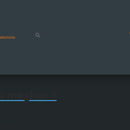
akkımızda
nı meşhur ?
zinde