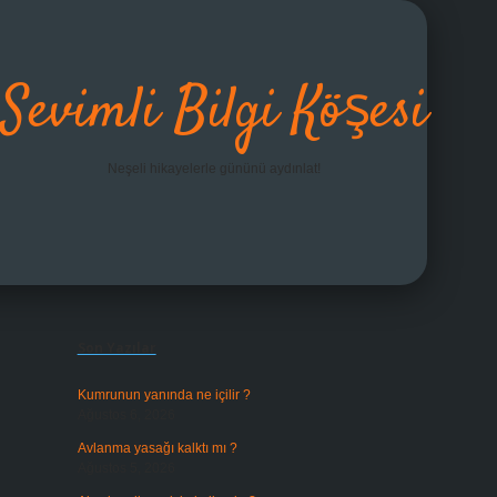
Sevimli Bilgi Köşesi
Neşeli hikayelerle gününü aydınlat!
Sidebar
grandoperabet giriş
Son Yazılar
Kumrunun yanında ne içilir ?
Ağustos 6, 2026
Avlanma yasağı kalktı mı ?
Ağustos 5, 2026