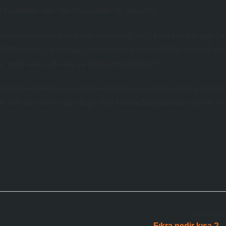
 tarafından derinden hissedilen bir gerçektir.
ilerinin şekillenmesine nasıl katkı sağlıyor? Kars koyunu gibi bir
klere yol açan bir güç ilişkisini nasıl pekiştirdiğini düşündünü
, yerel halk için nasıl bir değişim yaratabilir?
el gözlemlerinizin ve deneyimlerinizin de önemli bir yer tuttuğun
kültüre dair bir öğe değil, aynı zamanda toplumsal yapıları ve
Sonraki Yaz
Fıkra nedir kısa ?