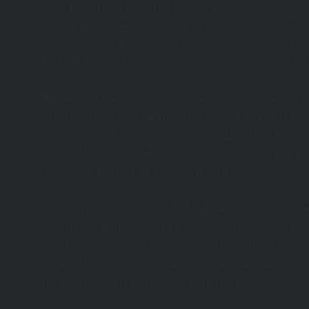
Kars koyunu, bu şehrin en tanınan hayvanıdır. Sadece 
Kars’ın kimliği ile özdeşleşmiştir. Bu koyun türü, sert i
Aynı zamanda, bu koyundan elde edilen peynirler, özell
koyunu, sadece bir ekonomik kaynak değildir; aynı zam
Bir yandan, Kars koyunu üreticilerinin çoğu, özellikle k
gücü alanıdır. Koyunların bakımı, onların sağlığı, üretile
geleneksel olarak üstlendiği işlerden biridir. Bu durum, 
çalışma hayatındaki görünürlüklerini artırdığına dair bi
Toplumsal Normlar ve Cinsiyet Rolleri
Kars koyununun üretimi ve bu üretimin kültürel pratikle
belirginleşmesinde önemli bir rol oynamaktadır. Özellikl
yapması, koyunları güdüp bakımını üstlenmesi beklenirk
üstlenir. Bu görevler, geleneksel olarak kadınların el iş
içindeki rolü ve üretimdeki yeri vurgulanmaktadır.