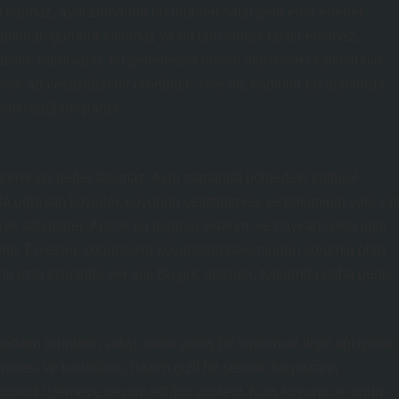
kalmaz, aynı zamanda bu ürünleri satıp gelir elde ederler.
rafından görünür kılınmaz ya da tam olarak takdir edilmez.
liktir. Kadınların, bu geleneksel üretim alanındaki katkılarının,
l adaletsizliğin bir örneğidir. Yine de, kadınlar bu alanlarda
katkı sağlamışlardır.
omik bir değer taşımaz. Aynı zamanda bölgedeki kültürel
kla uğraşan köylüler, koyunun yetiştirilmesi ve bakımının yanı sır
iye sahiptirler. Ancak bu bilginin aktarımı ve hayvancılıkla ilgili
rdürür. Erkekler, çoğunlukla koyunların bakımından sorumlu olan
ma özlü kısmında yer alır. Bu güç ilişkileri, toplumda daha geniş
dilen ürünlerin satışı, daha geniş bir toplumsal ilişki ağı içinde
enmesi ve kadınların, bazen gizli bir şekilde bu pazarın
 nasıl işlemeye devam ettiğini gösterir. Kars koyunu ve onun