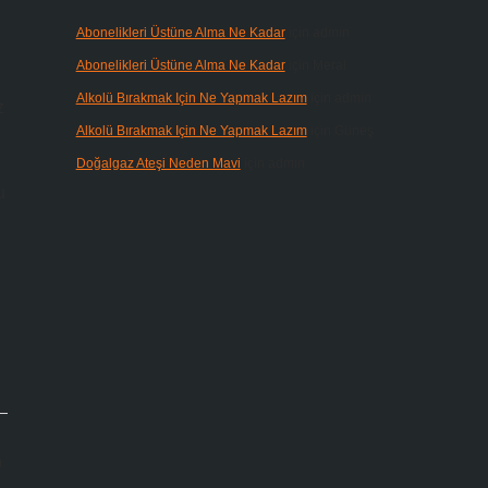
Abonelikleri Üstüne Alma Ne Kadar
için
admin
Abonelikleri Üstüne Alma Ne Kadar
için
Meral
Alkolü Bırakmak Için Ne Yapmak Lazım
için
admin
z
Alkolü Bırakmak Için Ne Yapmak Lazım
için
Güneş
Doğalgaz Ateşi Neden Mavi
için
admin
u
ı