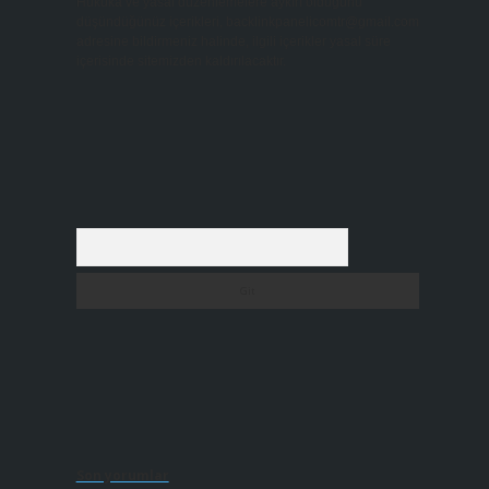
Hukuka ve yasal düzenlemelere aykırı olduğunu
düşündüğünüz içerikleri,
backlinkpanelicomtr@gmail.com
adresine bildirmeniz halinde, ilgili içerikler yasal süre
içerisinde sitemizden kaldırılacaktır.
Arama
Son yorumlar