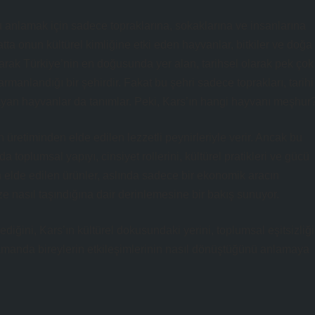
u anlamak için sadece topraklarına, sokaklarına ve insanlarına
ta onun kültürel kimliğine etki eden hayvanlar, bitkiler ve doğa
olarak Türkiye’nin en doğusunda yer alan, tarihsel olarak pek çok
 harmanlandığı bir şehirdir. Fakat bu şehri sadece toprakları, tarihi
şayan hayvanlar da tanımlar. Peki, Kars’ın hangi hayvanı meşhur
 üretiminden elde edilen lezzetli peynirleriyle verir. Ancak bu
oplumsal yapıyı, cinsiyet rollerini, kültürel pratikleri ve gücü
 elde edilen ürünler, aslında sadece bir ekonomik aracın
e nasıl taşındığına dair derinlemesine bir bakış sunuyor.
diğini, Kars’ın kültürel dokusundaki yerini, toplumsal eşitsizliği
amanda bireylerin etkileşimlerinin nasıl dönüştüğünü anlamaya