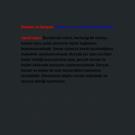
Reklam ve İletişim:
Skype: live:.cid.575569c608265c69
Yasal Uyarı:
Bu internet sitesi, herhangi bir marka,
kurum veya şahıs şirketi ile hiçbir bağlantısı
bulunmamaktadır. Sitede yalnızca kendi hazırladığımız
makaleler paylaşılmaktadır. Burada yer alan içerikler
haber niteliği taşımamakta olup, gerçek kurum ve
kişiler hakkında paylaşım yapılmamaktadır. Gerçek
a
kurum ve kişiler ile isim benzerlikleri tamamen
tesadüfidir. Sitemizdeki bilgiler taslak halindedir ve
tavsiye niteliği taşımazlar.
Sitemiz, 5651 Sayılı Kanun gereğince Bilgi Teknolojileri
ve İletişim Kurumu (BTK) tarafından onaylanmış bir Yer
Sağlayıcı olarak hizmet vermektedir. Bu nedenle, sitedeki
içerikleri proaktif olarak denetleme veya araştırma
yükümlülüğümüz bulunmamaktadır. Ancak, üyelerimiz
yazdıkları içeriklerin sorumluluğunu taşımakta olup, siteye
üye olarak bu sorumluluğu kabul etmiş sayılırlar.