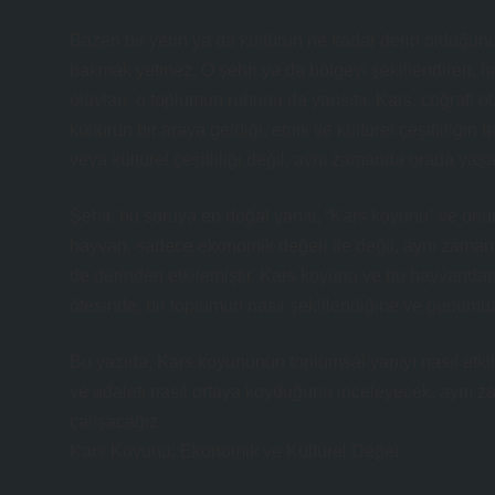
Bazen bir yerin ya da kültürün ne kadar derin olduğun
bakmak yetmez. O şehri ya da bölgeyi şekillendiren, hat
olayları, o toplumun ruhunu da yansıtır. Kars, coğrafi 
kültürün bir araya geldiği, etnik ve kültürel çeşitliliğin
veya kültürel çeşitliliği değil, aynı zamanda orada ya
Şehir, bu soruya en doğal yanıtı, “Kars koyunu” ve onun
hayvan, sadece ekonomik değeri ile değil, aynı zamanda t
de derinden etkilemiştir. Kars koyunu ve bu hayvandan
ötesinde, bir toplumun nasıl şekillendiğine ve günümüz
Bu yazıda, Kars koyununun toplumsal yapıyı nasıl etkile
ve adaleti nasıl ortaya koyduğunu inceleyecek, aynı z
çalışacağız.
Kars Koyunu: Ekonomik ve Kültürel Değer