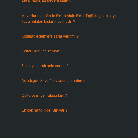
Aksel nedir, ne için kullanılır ?
Ağustos 3, 2026
Mezarların etrafında ölen kişinin öldürdüğü düşman sayısı
kadar dikilen taşların adı nedir ?
Temmuz 29, 2026
Koşmak eklemlere zarar verir mi ?
Temmuz 27, 2026
?
Keller Günü ne zaman ?
Temmuz 25, 2026
6 saniye kuralı hala var mı ?
Temmuz 24, 2026
Astrolojide 3. ve 4. ev konuları nelerdir ?
Temmuz 21, 2026
Çukurova ilçe nüfusu kaç ?
Temmuz 19, 2026
En çok hangi ilde Kürt var ?
Temmuz 17, 2026