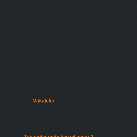
dışarıdan bakıldığında fark edilmeyen, ancak yerel halk
Peki, sizce bu tür kültürel normlar, toplumdaki güç ilişk
hayvanın ve onun ekonomik değerinin, toplumda eşitsizli
mü? Sizce bu yapısal eşitsizliklerin ortadan kaldırılması
Sosyal yapıları ve güç dinamiklerini sorgularken, kişis
unutmayın. Kars koyununun meşhur oluşu, sadece yerel 
ilişkileri anlamak için bir pencere sunuyor.
Tarih:
Makaleler
Önceki Yazı
Tavşanlar evde kaç yıl yaşar ?