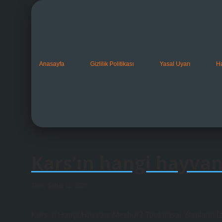
Anasayfa
Gizlilik Politikası
Yasal Uyarı
H
Kars’ın hangi hayva
Tarih: Şubat 11, 2026
Kars’ın Hangi Hayvanı Meşhur? Toplumsal Yapıların İ