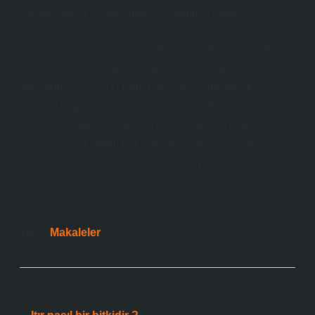
yapısını daha iyi anlamamıza yardımcı olabilir.
Okuyucuları, kendi toplumsal deneyimlerini ve parti
üyeliklerine dair bakış açılarını tartışmaya davet
ediyorum. Sizce, İYİ Parti’nin üyelik yapısındaki
cinsiyet dağılımı toplumsal normların değişimiyle nasıl
bir ilişki içindedir? Kadınların ve erkeklerin parti
üyeliklerindeki farklı bakış açıları, toplumsal yapıyı nasıl
etkiler? Yorumlarda düşüncelerinizi paylaşabilirsiniz.
Tarih:
Makaleler
Önceki Yazı