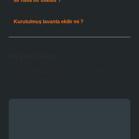
Itır nasıl bir bitkidir ?
Sonraki Yazı
Kurutulmuş lavanta ekilir mi ?
Bir yanıt yazın
E-posta adresiniz yayınlanmayacak.
Gerekli alanlar
*
ile işaretlenmişlerdir
Yorum