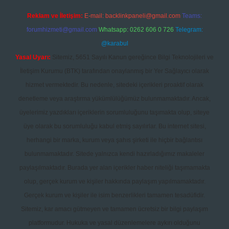
Reklam ve İletişim:
E-mail:
backlinkpaneli@gmail.com
Teams:
forumhizmeti@gmail.com
Whatsapp: 0262 606 0 726
Telegram:
@karabul
Yasal Uyarı:
Sitemiz, 5651 Sayılı Kanun gereğince Bilgi Teknolojileri ve
İletişim Kurumu (BTK) tarafından onaylanmış bir Yer Sağlayıcı olarak
hizmet vermektedir. Bu nedenle, sitedeki içerikleri proaktif olarak
denetleme veya araştırma yükümlülüğümüz bulunmamaktadır. Ancak,
üyelerimiz yazdıkları içeriklerin sorumluluğunu taşımakta olup, siteye
üye olarak bu sorumluluğu kabul etmiş sayılırlar. Bu internet sitesi,
herhangi bir marka, kurum veya şahıs şirketi ile hiçbir bağlantısı
bulunmamaktadır. Sitede yalnızca kendi hazırladığımız makaleler
paylaşılmaktadır. Burada yer alan içerikler haber niteliği taşımamakta
olup, gerçek kurum ve kişiler hakkında paylaşım yapılmamaktadır.
Gerçek kurum ve kişiler ile isim benzerlikleri tamamen tesadüfidir.
Sitemiz, kar amacı gütmeyen ve tamamen ücretsiz bir bilgi paylaşım
platformudur. Hukuka ve yasal düzenlemelere aykırı olduğunu