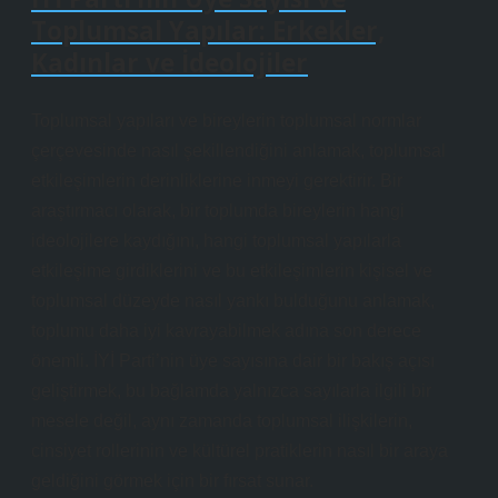
Toplumsal Yapılar: Erkekler,
Kadınlar ve İdeolojiler
Toplumsal yapıları ve bireylerin toplumsal normlar
çerçevesinde nasıl şekillendiğini anlamak, toplumsal
etkileşimlerin derinliklerine inmeyi gerektirir. Bir
araştırmacı olarak, bir toplumda bireylerin hangi
ideolojilere kaydığını, hangi toplumsal yapılarla
etkileşime girdiklerini ve bu etkileşimlerin kişisel ve
toplumsal düzeyde nasıl yankı bulduğunu anlamak,
toplumu daha iyi kavrayabilmek adına son derece
önemli. İYİ Parti’nin üye sayısına dair bir bakış açısı
geliştirmek, bu bağlamda yalnızca sayılarla ilgili bir
mesele değil, aynı zamanda toplumsal ilişkilerin,
cinsiyet rollerinin ve kültürel pratiklerin nasıl bir araya
geldiğini görmek için bir fırsat sunar.