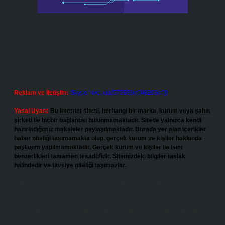
Reklam ve İletişim:
Skype: live:.cid.575569c608265c69
Yasal Uyarı:
Bu internet sitesi, herhangi bir marka, kurum veya şahıs
şirketi ile hiçbir bağlantısı bulunmamaktadır. Sitede yalnızca kendi
hazırladığımız makaleler paylaşılmaktadır. Burada yer alan içerikler
haber niteliği taşımamakta olup, gerçek kurum ve kişiler hakkında
paylaşım yapılmamaktadır. Gerçek kurum ve kişiler ile isim
benzerlikleri tamamen tesadüfidir. Sitemizdeki bilgiler taslak
halindedir ve tavsiye niteliği taşımazlar.
Sitemiz, 5651 Sayılı Kanun gereğince Bilgi Teknolojileri ve İletişim
Kurumu (BTK) tarafından onaylanmış bir Yer Sağlayıcı olarak hizmet
vermektedir. Bu nedenle, sitedeki içerikleri proaktif olarak denetleme
veya araştırma yükümlülüğümüz bulunmamaktadır. Ancak, üyelerimiz
yazdıkları içeriklerin sorumluluğunu taşımakta olup, siteye üye olarak bu