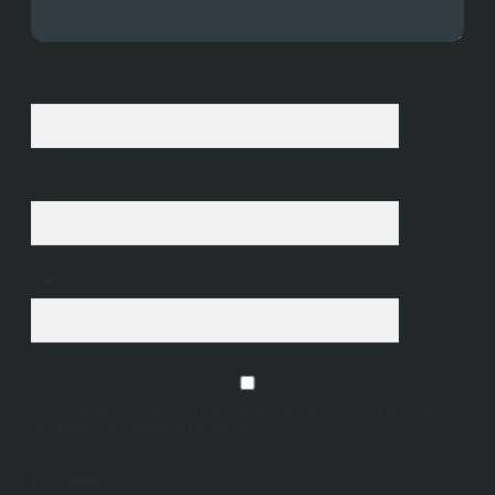
İsim*
E-Posta*
Web Sitesi
Daha sonraki yorumlarımda kullanılması için adım, e-posta adresim ve
site adresim bu tarayıcıya kaydedilsin.
10 - 4 kaçtır?
*