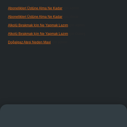
Abonelikleri Üstüne Alma Ne Kadar
için
admin
Abonelikleri Üstüne Alma Ne Kadar
için
Meral
Alkolü Bırakmak Için Ne Yapmak Lazım
için
admin
Alkolü Bırakmak Için Ne Yapmak Lazım
için
Güneş
Doğalgaz Ateşi Neden Mavi
için
admin
randoperabet giriş