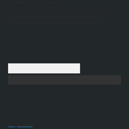
sorumluluğu kabul etmiş sayılırlar.
Hukuka ve yasal düzenlemelere aykırı olduğunu düşündüğünüz
içerikleri,
backlinkpanelicomtr@gmail.com
adresine bildirmeniz halinde,
ilgili içerikler yasal süre içerisinde sitemizden kaldırılacaktır.
Arama
Son yorumlar