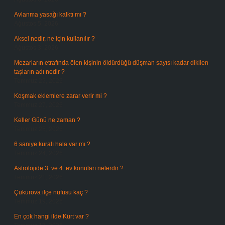
Avlanma yasağı kalktı mı ?
Ağustos 5, 2026
Aksel nedir, ne için kullanılır ?
Ağustos 3, 2026
Mezarların etrafında ölen kişinin öldürdüğü düşman sayısı kadar dikilen
taşların adı nedir ?
Temmuz 29, 2026
Koşmak eklemlere zarar verir mi ?
Temmuz 27, 2026
Keller Günü ne zaman ?
Temmuz 25, 2026
6 saniye kuralı hala var mı ?
Temmuz 24, 2026
Astrolojide 3. ve 4. ev konuları nelerdir ?
Temmuz 21, 2026
Çukurova ilçe nüfusu kaç ?
Temmuz 19, 2026
En çok hangi ilde Kürt var ?