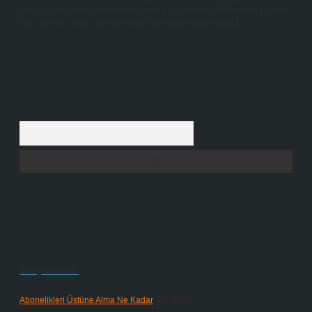
içerikleri,
backlinkpanelicomtr@gmail.com
adresine bildirmeniz halinde,
ilgili içerikler yasal süre içerisinde sitemizden kaldırılacaktır.
Arama
Son yorumlar
Abonelikleri Üstüne Alma Ne Kadar
için
admin