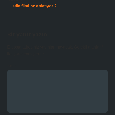
Sonraki Yazı
Istila filmi ne anlatıyor ?
Bir yanıt yazın
E-posta adresiniz yayınlanmayacak.
Gerekli alanlar
*
ile işaretlenmişlerdir
Yorum