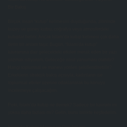
Bir Bakış
Birçok insan “kutup” kelimesini duyduğunda, zihninde
kuzey ve güney kutbu, coğrafya veya atmosferdeki
kutuplar belirir. Ancak İslam’da kutup kelimesi çok daha
derin bir anlam taşır. Bugün, “İslam’da kutup”
kavramına dair gelecekteki etkileri merak eden bir yazı
yazmak istiyorum. Geleceğe nasıl yansıması olabilir?
Hangi toplumsal ve manevi yönleri şekillendirebilir?
Erkeklerin stratejik bakış açısıyla, kadınların ise
toplumsal etkiler üzerine odaklanarak bu konuyu
incelemeye çalışacağım.
Peki, İslam’da kutup ne demek? Sadece bir kavram mı
yoksa daha fazlası mı? Gelin, bunu birlikte keşfedelim.
İslam’da Kutup: Manevi ve Dini Anlamı