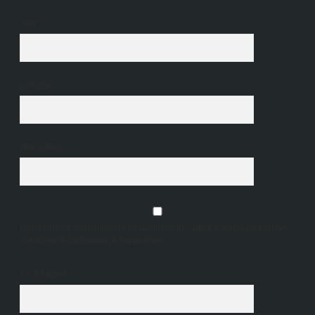
İsim*
E-Posta*
Web Sitesi
Daha sonraki yorumlarımda kullanılması için adım, e-posta adresim ve
site adresim bu tarayıcıya kaydedilsin.
7 + 8 kaçtır?
*