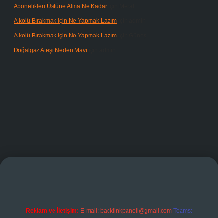
Abonelikleri Üstüne Alma Ne Kadar
için
Meral
Alkolü Bırakmak Için Ne Yapmak Lazım
için
admin
Alkolü Bırakmak Için Ne Yapmak Lazım
için
Güneş
Doğalgaz Ateşi Neden Mavi
için
admin
doperabet giriş
Reklam ve İletişim:
E-mail:
backlinkpaneli@gmail.com
Teams: