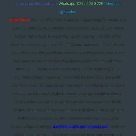
forumhizmeti@gmail.com
Whatsapp: 0262 606 0 726
Telegram:
@karabul
Yasal Uyarı:
Sitemiz, 5651 Sayılı Kanun gereğince Bilgi Teknolojileri ve
İletişim Kurumu (BTK) tarafından onaylanmış bir Yer Sağlayıcı olarak
hizmet vermektedir. Bu nedenle, sitedeki içerikleri proaktif olarak
denetleme veya araştırma yükümlülüğümüz bulunmamaktadır. Ancak,
üyelerimiz yazdıkları içeriklerin sorumluluğunu taşımakta olup, siteye
üye olarak bu sorumluluğu kabul etmiş sayılırlar. Bu internet sitesi,
herhangi bir marka, kurum veya şahıs şirketi ile hiçbir bağlantısı
bulunmamaktadır. Sitede yalnızca kendi hazırladığımız makaleler
paylaşılmaktadır. Burada yer alan içerikler haber niteliği taşımamakta
olup, gerçek kurum ve kişiler hakkında paylaşım yapılmamaktadır.
Gerçek kurum ve kişiler ile isim benzerlikleri tamamen tesadüfidir.
Sitemiz, kar amacı gütmeyen ve tamamen ücretsiz bir bilgi paylaşım
platformudur. Hukuka ve yasal düzenlemelere aykırı olduğunu
düşündüğünüz içerikleri,
backlinkpanelicomtr@gmail.com
adresine
bildirmeniz halinde, ilgili içerikler yasal süre içerisinde sitemizden