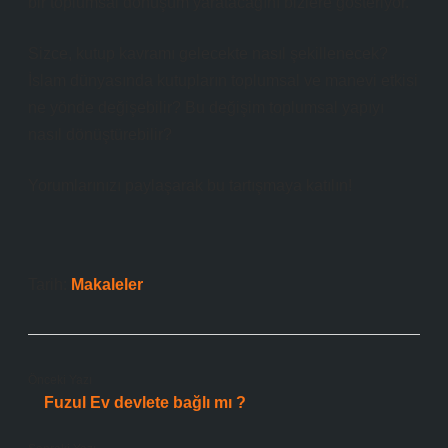
bir toplumsal dönüşüm yaratacağını bizlere gösteriyor.
Sizce, kutup kavramı gelecekte nasıl şekillenecek?
İslam dünyasında kutupların toplumsal ve manevi etkisi
ne yönde değişebilir? Bu değişim toplumsal yapıyı
nasıl dönüştürebilir?
Yorumlarınızı paylaşarak bu tartışmaya katılın!
Tarih:
Makaleler
Önceki Yazı
Fuzul Ev devlete bağlı mı ?