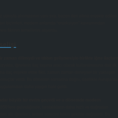
z yoluyla alınmasının yanı sıra, bazen deri altına enjekte edilen
edavi biçimleri, modern anlamda “enjeksiyon” kavramından
i fikrinin temellerini atıyordu.
elişi
 zaman dilimiydi ve tıbbın gelişmesiyle birlikte iğne ilaçları
zyılda, iğnelerin ilaç taşıma aracı olarak kullanılmasına dair ilk
na ilaç enjekte etme fikri, zaman zaman deneysel bir yaklaşım
 sonuçlar verdi. Bu dönemin sonlarına doğru, özellikle Avrupa’da
e uygulamaları daha yaygın hale geldi.
a kadar büyük bir evrim geçirdi ve o dönemde modern
850’lere gelindiğinde, hastalıkların daha hızlı ve doğrudan
ri altı iğneleri), tedavi sürecini köklü şekilde değiştirdi. Bu