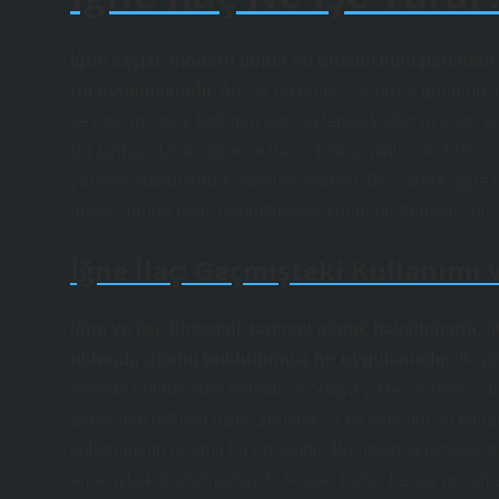
İğne ilaçlar, modern tıbbın en önemli buluşlarından b
rol oynamaktadır.
Ancak bu buluş, yalnızca günümüzün t
ve ilaç, insanlık tarihinin derinliklerine kadar uzanan b
Bir tarihçi olarak, iğne ve ilacın birleşiminin nasıl bi
yapıları anlamamıza yardımcı olabilir. Bu yazıda, iğne 
anlayışlarına nasıl dönüştüğüne kadar bir tarihsel yolc
İğne İlaç: Geçmişteki Kullanımı 
İğne ve ilaç birleşimi, tarihsel olarak bakıldığında, i
tıbbında izlerini bulduğumuz bir uygulamadır.
İlk iğ
enjekte edilmesinin gerekliliği ortaya çıktıkça, tedavi 
genellikle bitkisel özler, zehirler ya da ilkel ilaçlar ku
kullanımının önemli bir örneğidir. Bu noktada iğneler, 
amacıyla kullanılmaktaydı. Ancak, tıbbın henüz gelişme