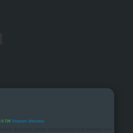
 0 726
Telegram: @karabul
ektedir. Bu nedenle, sitedeki içerikleri proaktif olarak denetleme veya