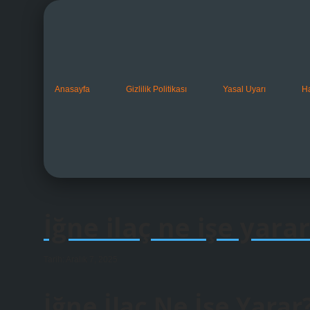
Anasayfa
Gizlilik Politikası
Yasal Uyarı
H
İğne ilaç ne işe yarar
Tarih: Aralık 7, 2025
İğne İlaç Ne İşe Yarar