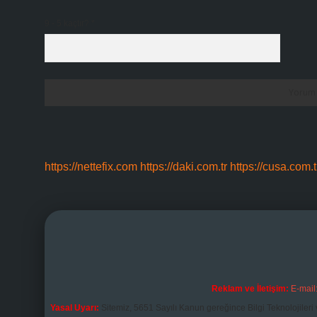
9 - 5 kaçtır?
*
https://nettefix.com
https://daki.com.tr
https://cusa.com.t
Reklam ve İletişim:
E-mail
Yasal Uyarı:
Sitemiz, 5651 Sayılı Kanun gereğince Bilgi Teknolojileri 