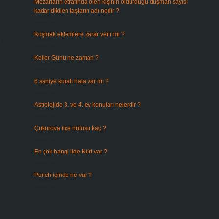
Mezarların etrafında ölen kişinin öldürdüğü düşman sayısı
kadar dikilen taşların adı nedir ?
Temmuz 29, 2026
Koşmak eklemlere zarar verir mi ?
e
Temmuz 27, 2026
.
Keller Günü ne zaman ?
Temmuz 25, 2026
6 saniye kuralı hala var mı ?
Temmuz 24, 2026
Astrolojide 3. ve 4. ev konuları nelerdir ?
Temmuz 21, 2026
Çukurova ilçe nüfusu kaç ?
Temmuz 19, 2026
En çok hangi ilde Kürt var ?
n
Temmuz 17, 2026
Punch içinde ne var ?
Temmuz 14, 2026