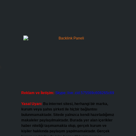
n
,
Reklam ve İletişim:
Skype: live:.cid.575569c608265c69
Yasal Uyarı:
Bu internet sitesi, herhangi bir marka,
kurum veya şahıs şirketi ile hiçbir bağlantısı
bulunmamaktadır. Sitede yalnızca kendi hazırladığımız
makaleler paylaşılmaktadır. Burada yer alan içerikler
haber niteliği taşımamakta olup, gerçek kurum ve
kişiler hakkında paylaşım yapılmamaktadır. Gerçek