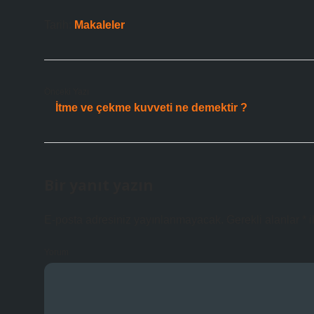
Tarih:
Makaleler
Önceki Yazı
İtme ve çekme kuvveti ne demektir ?
Bir yanıt yazın
E-posta adresiniz yayınlanmayacak.
Gerekli alanlar
*
i
Yorum