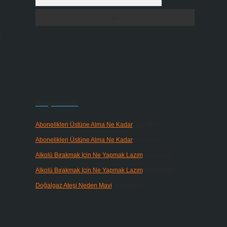
e
Son yorumlar
Abonelikleri Üstüne Alma Ne Kadar
için
admin
Abonelikleri Üstüne Alma Ne Kadar
için
Meral
Alkolü Bırakmak Için Ne Yapmak Lazım
için
admin
Alkolü Bırakmak Için Ne Yapmak Lazım
için
Güneş
Doğalgaz Ateşi Neden Mavi
için
admin