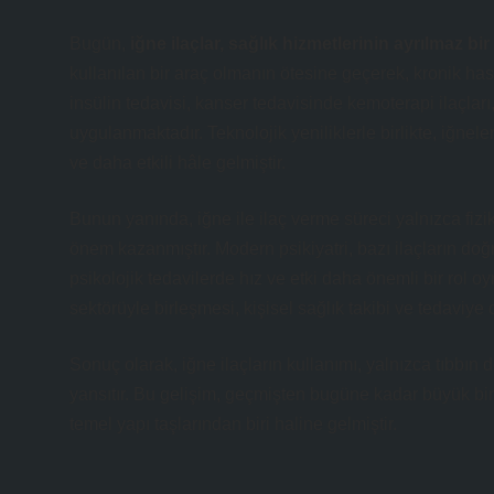
Bugün,
iğne ilaçlar, sağlık hizmetlerinin ayrılmaz bir
kullanılan bir araç olmanın ötesine geçerek, kronik hast
insülin tedavisi, kanser tedavisinde kemoterapi ilaçları
uygulanmaktadır. Teknolojik yeniliklerle birlikte, iğnel
ve daha etkili hâle gelmiştir.
Bunun yanında, iğne ile ilaç verme süreci yalnızca fiz
önem kazanmıştır. Modern psikiyatri, bazı ilaçların doğ
psikolojik tedavilerde hız ve etki daha önemli bir rol o
sektörüyle birleşmesi, kişisel sağlık takibi ve tedaviye 
Sonuç olarak, iğne ilaçların kullanımı, yalnızca tıbbın 
yansıtır. Bu gelişim, geçmişten bugüne kadar büyük b
temel yapı taşlarından biri haline gelmiştir.