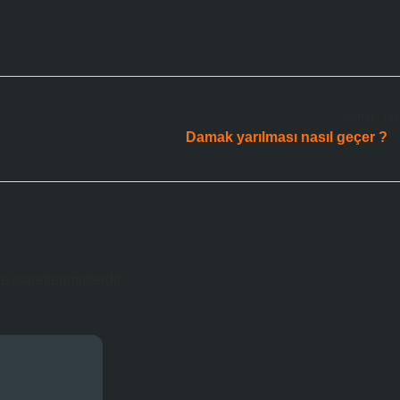
Sonraki Yaz
Damak yarılması nasıl geçer ?
le işaretlenmişlerdir