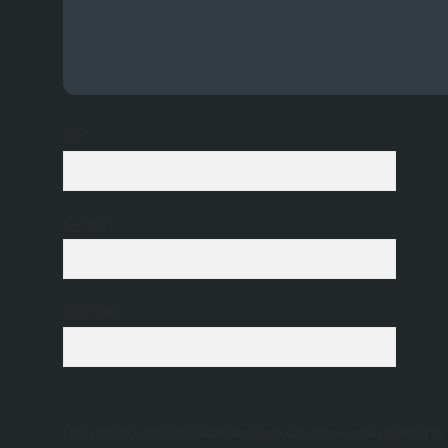
İsim*
E-Posta*
Web Sitesi
Daha sonraki yorumlarımda kullanılması için adım, e-posta adresim ve s