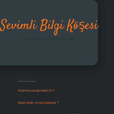
Sevimli Bilgi Köşesi
Neşeli hikayelerle gününü aydınlat!
Sidebar
grandoperabet giriş
Son Yazılar
Avlanma yasağı kalktı mı ?
Ağustos 5, 2026
Aksel nedir, ne için kullanılır ?
Ağustos 3, 2026