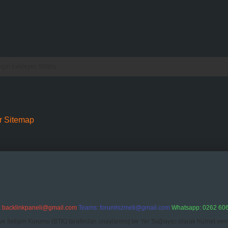
r
Sitemap
:
backlinkpaneli@gmail.com
Teams:
forumhizmeti@gmail.com
Whatsapp: 0262 606
ve İletişim Kurumu (BTK) tarafından onaylanmış bir Yer Sağlayıcı olarak hizmet verm