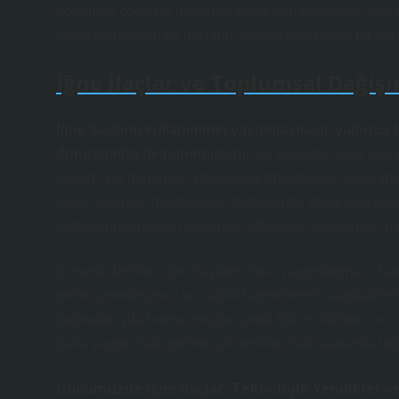
dönemde özellikle morfin ve diğer ağrı kesicilerin deri 
hızını artırdı hem de ilaçların vücutta daha etkin bir şe
İğne İlaçlar ve Toplumsal Değiş
İğne ilaçların kullanımının yaygınlaşması, yalnızca 
dönüşümün de habercisiydi.
20. yüzyılda, iğne ile 
geçirdi. Bu dönemde, özellikle antibiyotiklerin bulunmas
geldi. İnsanlar, hastalıkların tedavisinde daha hızlı çöz
tedavi yöntemlerini geniş halk kitlelerine ulaştırmayı b
Bununla birlikte, iğne ilaçların hızla yaygınlaşması, ba
profesyonelleşmesi ve sağlık hizmetlerinin ulaşılabilirli
doğrudan şifa bulma umudu, şimdi tıbbın bilimsel ve sist
daha yaygın hale gelmesiyle birlikte, halk arasında tıb
Günümüzde İğne İlaçlar: Teknolojik Yenilikler v