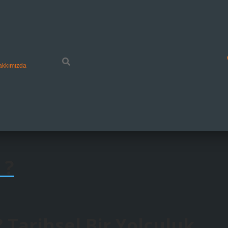
akkımızda
 ?
? Tarihsel Bir Yolculuk