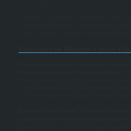
alanına sahipti.
Antik Mısır’da ise daha erken dönemlerde, ilaçların ağı
sıvılarla da tedavi yöntemleri uygulanıyordu. Bu tür t
oldukça uzak olsa da, ilaçların vücuda doğrudan verilmes
Rönesans ve Modern Tıbbın Yüks
Rönesans dönemi, bilimsel devrimlerin hızlandığı bir
kullanımında da önemli bir dönüşüm yaşandı.
17. yü
bilimsel çalışmalar yapıldı. Bu dönemde, insan vücudu
olarak kabul edilse de, bazı tedavi yöntemleri başarılı
sıtma gibi hastalıkların tedavisinde iğne ile ilaç verm
İğne ile ilaç verme yöntemi, 19. yüzyılın ortaların
enjeksiyon sisteminin temelleri atılmaya başlandı.
1
tedavi edilebilmesi için kullanılan hypodermic iğneler (de