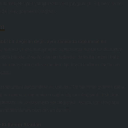
altına enjeksiyon yoluyla verilmesi yaygınlaştı. Bu, hem tedavi
kilde işlev görmesini sağladı.
im
tıbbi bir değişim değil, aynı zamanda toplumsal bir
ilaç tedavisi, hızla sanayileşen toplumlarda büyük bir dönüşüm
ıyla birlikte, iğne ile yapılan tedaviler daha da önemli hale
ümler arayışına girdi ve modern tıp, hayat kurtarıcı ilaçları ve
aşardı.
zı toplumsal değişimlere de yol açtı. Tıp biliminin giderek daha
ğinin artması, toplumların sağlık algısını değiştirdi. Eskiden
ematik bir yaklaşımıyla yer değiştirdi. Ayrıca, iğne ilaçların
bi müdahalelere olan güven de arttı.
e Kullanım Alanları