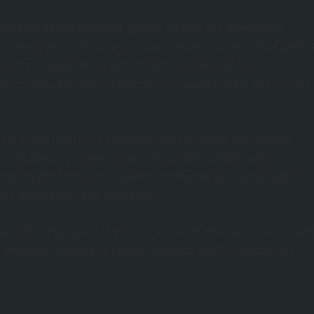
 parçası hâline gelmiştir.
İğneler, sadece acil durumlarda
alıkların tedavisinde de yaygın olarak kullanılmaktadır. Özellikl
, aşılar ve diğer birçok tedavi yöntemi, iğne yoluyla
erin boyutları küçülmüş, enjeksiyon yöntemleri daha az acı verici
iksel tedavi değil, aynı zamanda ruhsal iyileşme alanında da
rudan enjeksiyon yoluyla verilmesini önerirken, özellikle
ynamaktadır. Ayrıca, bu tedavi yöntemlerinin dijitalleşen sağlık
dair büyük kolaylıklar sağlamıştır.
değil, toplumsal yapının ve bireysel sağlık anlayışının da evrimini
ir dönüşüm geçirmiş ve modern dünyada sağlık hizmetlerinin