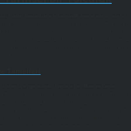
iri olarak, hastalıkların tedavisinde devrim niteliğinde bir
eknolojik ilerlemeleriyle şekillenmiş bir gelişme değildir. İğn
ir süreçte birleşmiş ve zaman içinde çok farklı anlamlar taşımıştır
r yolculuk yaptığına bakmak, hem tıbbın evrimini hem de toplumsal
ilaçların geçmişte nasıl kullanıldığından, günümüzün tıbbi tedavi
uluğa çıkacağız.
ve Temelleri
lk kez antik uygarlıklarda, özellikle Çin, Mısır ve Yunan
ne formaları, oldukça basit araçlar olup, deri altına çeşitli sıvıları
amacıyla kullanılmaya başlanmıştır. Bu tedavi yöntemleri,
llanılarak yapılırdı. Özellikle Çin’de akupunktur uygulamaları, iğne
bedendeki enerji akışını düzenlemek ve hastalıkları iyileştirmek
miş olduğu bu dönemde, iğneler genellikle sınırlı bir tedavi