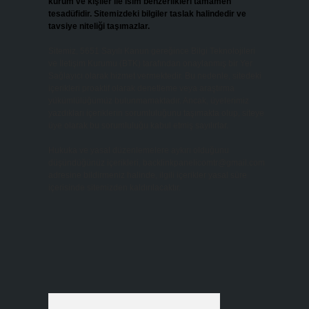
kurum ve kişiler ile isim benzerlikleri tamamen
tesadüfidir. Sitemizdeki bilgiler taslak halindedir ve
tavsiye niteliği taşımazlar.
Sitemiz, 5651 Sayılı Kanun gereğince Bilgi Teknolojileri
ve İletişim Kurumu (BTK) tarafından onaylanmış bir Yer
Sağlayıcı olarak hizmet vermektedir. Bu nedenle, sitedeki
içerikleri proaktif olarak denetleme veya araştırma
yükümlülüğümüz bulunmamaktadır. Ancak, üyelerimiz
yazdıkları içeriklerin sorumluluğunu taşımakta olup, siteye
üye olarak bu sorumluluğu kabul etmiş sayılırlar.
Hukuka ve yasal düzenlemelere aykırı olduğunu
düşündüğünüz içerikleri,
backlinkpanelicomtr@gmail.com
adresine bildirmeniz halinde, ilgili içerikler yasal süre
içerisinde sitemizden kaldırılacaktır.
Arama