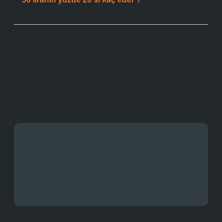
Bir yanıt yazın
E-posta adresiniz yayınlanmayacak.
Gerekli alanlar
*
ile işaretlenmişlerdir
Yorum