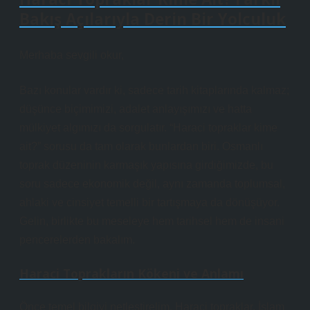
Bakış Açılarıyla Derin Bir Yolculuk
Merhaba sevgili okur,
Bazı konular vardır ki, sadece tarih kitaplarında kalmaz;
düşünce biçimimizi, adalet anlayışımızı ve hatta
mülkiyet algımızı da sorgulatır. “Haraci topraklar kime
ait?” sorusu da tam olarak bunlardan biri. Osmanlı
toprak düzeninin karmaşık yapısına girdiğimizde, bu
soru sadece ekonomik değil, aynı zamanda toplumsal,
ahlaki ve cinsiyet temelli bir tartışmaya da dönüşüyor.
Gelin, birlikte bu meseleye hem tarihsel hem de insani
pencerelerden bakalım.
Haraci Toprakların Kökeni ve Anlamı
Önce temel bilgiyi netleştirelim. Haraci topraklar, İslam