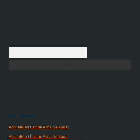
ilgili içerikler yasal süre içerisinde sitemizden kaldırılacaktır.
Arama
Son yorumlar
Abonelikleri Üstüne Alma Ne Kadar
için
admin
Abonelikleri Üstüne Alma Ne Kadar
için
Meral