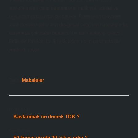
sayfalarından çıkıp günümüzün mülkiyet, adalet ve
kimlik tartışmalarına ışık tutuyor. Erkeklerin rasyonel
analizleriyle kadınların duygusal sezgileri birleştiğinde,
karşımıza çok daha bütüncül bir tarih anlayışı çıkıyor.
Belki de hakikat, bu iki yaklaşımın tam ortasında bir
yerde duruyor.
Tarih:
Makaleler
Önceki Yazı
Kavlanmak ne demek TDK ?
Sonraki Yazı
50 liranın yüzde 20 si kaç eder ?