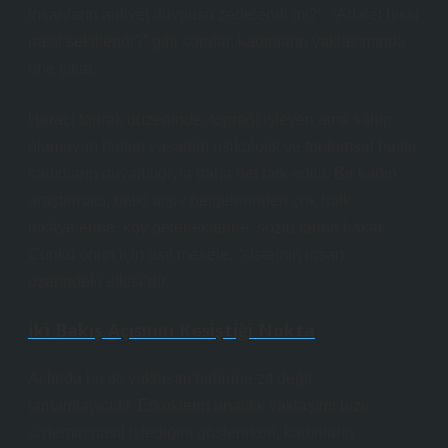
insanların aidiyet duygusu zedelendi mi?”, “Adalet hissi
nasıl şekillendi?” gibi sorular, kadınların yaklaşımında
öne çıkar.
Haraci toprak düzeninde, toprağı işleyen ama sahip
olamayan halkın yaşadığı psikolojik ve toplumsal baskı,
kadınların duyarlılığıyla daha net fark edilir. Bir kadın
araştırmacı, belki arşiv belgelerinden çok halk
hikâyelerine, köy geleneklerine, sözlü tarihe bakar.
Çünkü onun için asıl mesele, “sistemin insan
üzerindeki etkisi”dir.
İki Bakış Açısının Kesiştiği Nokta
Aslında bu iki yaklaşım birbirine zıt değil,
tamamlayıcıdır. Erkeklerin analitik yaklaşımı bize
sistemin nasıl işlediğini gösterirken, kadınların