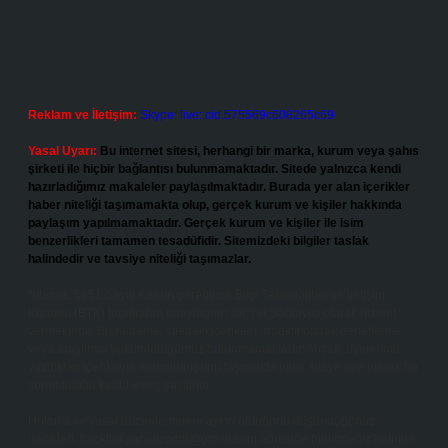
Reklam ve İletişim:
Skype: live:.cid.575569c608265c69
Yasal Uyarı:
Bu internet sitesi, herhangi bir marka, kurum veya şahıs
şirketi ile hiçbir bağlantısı bulunmamaktadır. Sitede yalnızca kendi
hazırladığımız makaleler paylaşılmaktadır. Burada yer alan içerikler
haber niteliği taşımamakta olup, gerçek kurum ve kişiler hakkında
paylaşım yapılmamaktadır. Gerçek kurum ve kişiler ile isim
benzerlikleri tamamen tesadüfidir. Sitemizdeki bilgiler taslak
halindedir ve tavsiye niteliği taşımazlar.
Sitemiz, 5651 Sayılı Kanun gereğince Bilgi Teknolojileri ve İletişim
Kurumu (BTK) tarafından onaylanmış bir Yer Sağlayıcı olarak hizmet
vermektedir. Bu nedenle, sitedeki içerikleri proaktif olarak denetleme
veya araştırma yükümlülüğümüz bulunmamaktadır. Ancak, üyelerimiz
yazdıkları içeriklerin sorumluluğunu taşımakta olup, siteye üye olarak bu
sorumluluğu kabul etmiş sayılırlar.
Hukuka ve yasal düzenlemelere aykırı olduğunu düşündüğünüz
içerikleri,
backlinkpanelicomtr@gmail.com
adresine bildirmeniz halinde,