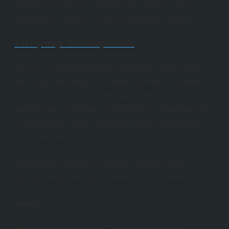
sürerken, geçmişin bu düzeni bize adaletin sadece
yasal değil, vicdani bir kavram olduğunu hatırlatır.
Tartışmayı Derinleştirelim
Peki siz ne düşünüyorsunuz? Devletin sahip olduğu
ama halkın kullandığı bir sistem adil midir? Mülkiyet
hakkı, sadece ekonomik bir hak mı yoksa insanın
varoluşunun bir parçası mı? Erkeklerin ve kadınların bu
konudaki farklı algıları, toplumsal adalet anlayışımızı
nasıl şekillendiriyor?
Yorumlarda buluşalım; çünkü bu konular sadece
geçmişi değil, geleceği de anlamamız için önemli.
Sonuç
“Haraci topraklar kime ait?” sorusu, tarihin tozlu