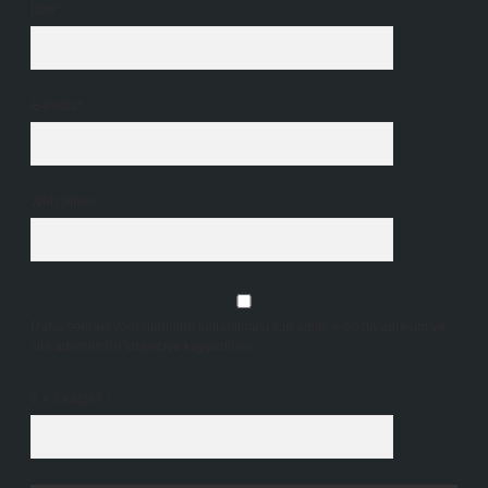
İsim*
E-Posta*
Web Sitesi
Daha sonraki yorumlarımda kullanılması için adım, e-posta adresim ve
site adresim bu tarayıcıya kaydedilsin.
6 + 2 kaçtır?
*