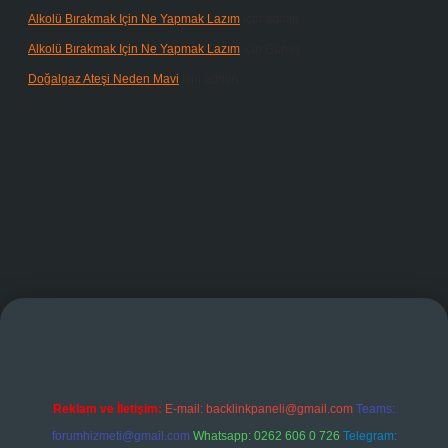
Alkolü Bırakmak Için Ne Yapmak Lazım
için
admin
Alkolü Bırakmak Için Ne Yapmak Lazım
için
Güneş
Doğalgaz Ateşi Neden Mavi
için
admin
ş
Reklam ve İletişim:
E-mail:
backlinkpaneli@gmail.com
Teams:
forumhizmeti@gmail.com
Whatsapp: 0262 606 0 726
Telegram: