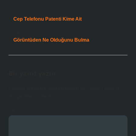
Önceki Yazı
Cep Telefonu Patenti Kime Ait
Sonraki Yazı
Görüntüden Ne Olduğunu Bulma
Bir yanıt yazın
E-posta adresiniz yayınlanmayacak.
Gerekli alanlar
*
ile işaretlenmişlerdir
Yorum