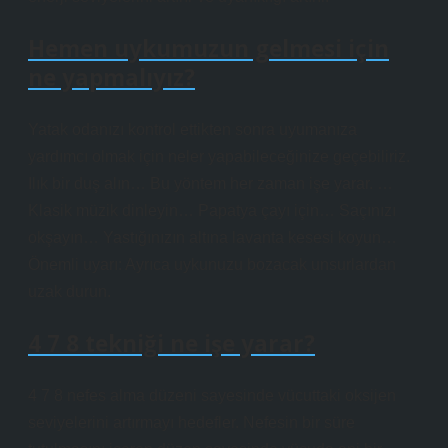
Hemen uykumuzun gelmesi için
ne yapmalıyız?
Yatak odanızı kontrol ettikten sonra uyumanıza
yardımcı olmak için neler yapabileceğinize geçebiliriz.
Ilık bir duş alın… Bu yöntem her zaman işe yarar. …
Klasik müzik dinleyin… Papatya çayı için… Saçınızı
okşayın… Yastığınızın altına lavanta kesesi koyun…
Önemli uyarı: Ayrıca uykunuzu bozacak unsurlardan
uzak durun.
4 7 8 tekniği ne işe yarar?
4 7 8 nefes alma düzeni sayesinde vücuttaki oksijen
seviyelerini artırmayı hedefler. Nefesin bir süre