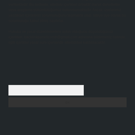
vermektedir. Bu nedenle, sitedeki içerikleri proaktif olarak denetleme
veya araştırma yükümlülüğümüz bulunmamaktadır. Ancak, üyelerimiz
yazdıkları içeriklerin sorumluluğunu taşımakta olup, siteye üye olarak bu
sorumluluğu kabul etmiş sayılırlar.
Hukuka ve yasal düzenlemelere aykırı olduğunu düşündüğünüz
içerikleri,
backlinkpanelicomtr@gmail.com
adresine bildirmeniz halinde,
ilgili içerikler yasal süre içerisinde sitemizden kaldırılacaktır.
Arama