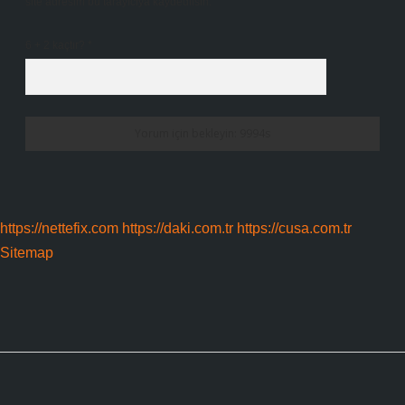
site adresim bu tarayıcıya kaydedilsin.
6 + 2 kaçtır?
*
https://nettefix.com
https://daki.com.tr
https://cusa.com.tr
Sitemap