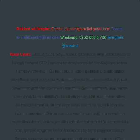
Reklam ve İletişim:
E-mail:
backlinkpaneli@gmail.com
Teams:
forumhizmeti@gmail.com
Whatsapp: 0262 606 0 726
Telegram:
@karabul
Yasal Uyarı:
Sitemiz, 5651 Sayılı Kanun gereğince Bilgi Teknolojileri ve
İletişim Kurumu (BTK) tarafından onaylanmış bir Yer Sağlayıcı olarak
hizmet vermektedir. Bu nedenle, sitedeki içerikleri proaktif olarak
denetleme veya araştırma yükümlülüğümüz bulunmamaktadır. Ancak,
üyelerimiz yazdıkları içeriklerin sorumluluğunu taşımakta olup, siteye
üye olarak bu sorumluluğu kabul etmiş sayılırlar. Bu internet sitesi,
herhangi bir marka, kurum veya şahıs şirketi ile hiçbir bağlantısı
bulunmamaktadır. Sitede yalnızca kendi hazırladığımız makaleler
paylaşılmaktadır. Burada yer alan içerikler haber niteliği taşımamakta
olup, gerçek kurum ve kişiler hakkında paylaşım yapılmamaktadır.
Gerçek kurum ve kişiler ile isim benzerlikleri tamamen tesadüfidir.