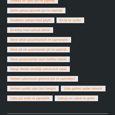
Deliksiz bir uyku için ne yapmalı
Derin uykuya geçmek için ne yapmalı
Desteksiz uykuya nasıl geçilir
En iyi ne uyutur
En kolay nasıl uykuya dalınır
Gece rahat uyuyamıyorum ne yapmalıyım
Gece sık sık uyanmamak için ne yapmalı
Gece uyuyamamak neyin belirtisi olabilir
Hangi vitamin eksikliği uykusuzluk yapar
Hemen uykumuzun gelmesi için ne yapmalıyız
Hemen uyutan uyku ilacı hangisi
Uyku getiren şeyler nelerdir
Uyku için evde ne yapılabilir
Uykuyu en cabuk ne getirir