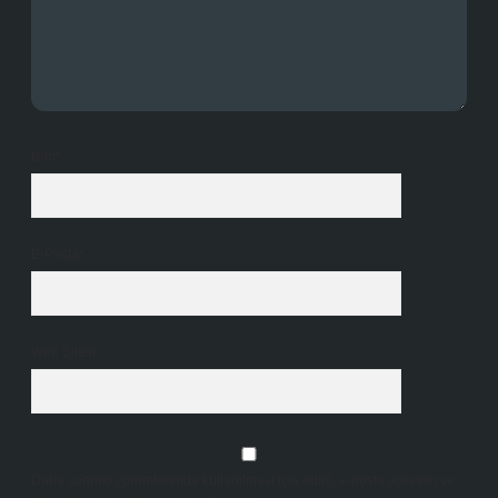
İsim*
E-Posta*
Web Sitesi
Daha sonraki yorumlarımda kullanılması için adım, e-posta adresim ve