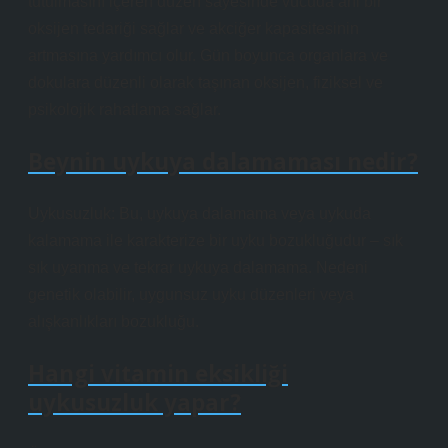
tutulmasını içeren düzen sayesinde vücuda ani bir
oksijen tedariği sağlar ve akciğer kapasitesinin
artmasına yardımcı olur. Gün boyunca organlara ve
dokulara düzenli olarak taşınan oksijen, fiziksel ve
psikolojik rahatlama sağlar.
Beynin uykuya dalamaması nedir?
Uykusuzluk: Bu, uykuya dalamama veya uykuda
kalamama ile karakterize bir uyku bozukluğudur – sık
sık uyanma ve tekrar uykuya dalamama. Nedeni
genetik olabilir, uygunsuz uyku düzenleri veya
alışkanlıkları bozukluğu.
Hangi vitamin eksikliği
uykusuzluk yapar?