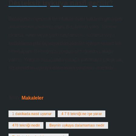
Desteksiz uykuya nasıl geçilir?
Bebeğinizin gecelik bir ritüelle uyku vaktinin geldiğini
anlamasına yardımcı olun. Bu, banyo vakti, hikaye
okuma, ninni veya şarkı söyleme ve sallama veya
kucaklama gibi üç veya dört aktivite içeren sessiz bir
ritüeli içerir. Bebeğinizi yorgun olduğunda yatağa
yatırın. Yorgun olduğunda yatağa yatırmaya çalışmak,
siz olmadan uykuya dalmasına yardımcı olacaktır.
Tarih:
Makaleler
1 dakikada nasıl uyunur
4 7 8 tekniği ne işe yarar
478 tekniği nedir
Beynin uykuya dalamaması nedir