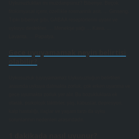
Uykusuzluktan mı muzdaripsiniz? Biberiye. Birçok
fitokimyasal içerir, özellikle rosmarinik asit. … Ginseng.
Tıpkı biberiye gibi, GABAA reseptörlerini uyarır ve
uykuyu destekler. … Menekşe yağı … Kava. …
Lavanta. … Papatya.
Gece uyuyamamak neyin belirtisi
olabilir?
Uykusuzluk (uyuyamama): Uykusuzluğun belirtileri
arasında uykuya dalmakta zorluk, çok erken uyanma ve
gece uyumakta zorluk yer alır. Bu bozukluklara ek
olarak, psikolojik faktörler, yaş, kabuslar, depresyon,
kalp hastalığı, ilaçlar ve yaşam tarzı da uyku
sorunlarının nedenleri arasındadır.
1 dakikada nasıl uyunur?