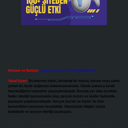
Reklam ve İletişim:
Skype: live:.cid.575569c608265c69
Yasal Uyarı:
Bu internet sitesi, herhangi bir marka, kurum veya şahıs
şirketi ile hiçbir bağlantısı bulunmamaktadır. Sitede yalnızca kendi
hazırladığımız makaleler paylaşılmaktadır. Burada yer alan içerikler
haber niteliği taşımamakta olup, gerçek kurum ve kişiler hakkında
paylaşım yapılmamaktadır. Gerçek kurum ve kişiler ile isim
benzerlikleri tamamen tesadüfidir. Sitemizdeki bilgiler taslak
halindedir ve tavsiye niteliği taşımazlar.
Sitemiz, 5651 Sayılı Kanun gereğince Bilgi Teknolojileri ve İletişim
Kurumu (BTK) tarafından onaylanmış bir Yer Sağlayıcı olarak hizmet