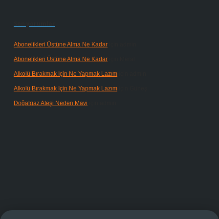
Son yorumlar
Abonelikleri Üstüne Alma Ne Kadar
için
admin
Abonelikleri Üstüne Alma Ne Kadar
için
Meral
Alkolü Bırakmak Için Ne Yapmak Lazım
için
admin
Alkolü Bırakmak Için Ne Yapmak Lazım
için
Güneş
Doğalgaz Ateşi Neden Mavi
için
admin
operabet giriş