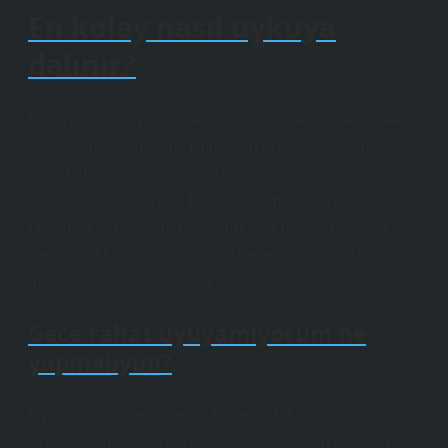
En kolay nasıl uykuya
dalınır?
Kolayca nasıl uykuya dalabilirsiniz? Yatmadan 2 saat
önce yemek yemeyin. Yatmadan önce yediklerinize
dikkat etmelisiniz. … Sıcak bir duş alın. … Masaj yapın.
… Odanızı karartın. … Rahatlatıcı müzik dinleyin. …
Odanızın atmosferini değiştirin. … Fiziksel egzersiz
yapın. … Uyku saatlerinizi düzenleyin.Daha fazla
makale…•2 Ağustos 2024
Gece rahat uyuyamıyorum ne
yapmalıyım?
Uykusuzluğa ne iyi gelir? Karanlık bir odada, elektronik
cihazlardan uzakta aynı saatte yatağa girin ve uyanın.