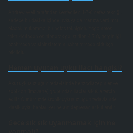
Andrew Weil tarafından keşfedilen 4-7-8 nefes tekniği,
sadece bir dakika içinde uykuya dalmanıza yardımcı
olacak mükemmel bir nefes tekniğidir. Yoga nefes
tekniklerinden esinlenerek geliştirilen 4-7-8, gerginliği
azaltmada ve sinir sistemini rahatlatmada oldukça
etkilidir.
Hemen uyutan uyku ilacı hangisi?
Akut uykusuzluğun tedavisinde benzodiazepinler ve
zopiklon (Imovane) grubundan ilaçlar sıklıkla tercih
edilir. Günümüzde kronik uykusuzluğun tedavisinde
klasik uyku hapları yerine antidepresanlar kullanılır.
Gece sık sık uyanmamak için ne
yapmalı?