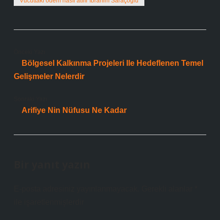
Vücuttaki ödem nasıl atılır İbrahim Saraçoğlu
Önceki Yazı
Bölgesel Kalkınma Projeleri Ile Hedeflenen Temel
Gelişmeler Nelerdir
Sonraki Yazı
Arifiye Nin Nüfusu Ne Kadar
Bir yanıt yazın
E-posta adresiniz yayınlanmayacak.
Gerekli alanlar
*
ile işaretlenmişlerdir