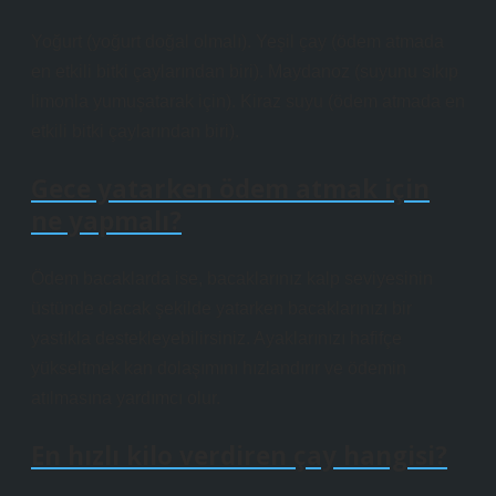
Yoğurt (yoğurt doğal olmalı). Yeşil çay (ödem atmada
en etkili bitki çaylarından biri). Maydanoz (suyunu sıkıp
limonla yumuşatarak için). Kiraz suyu (ödem atmada en
etkili bitki çaylarından biri).
Gece yatarken ödem atmak için
ne yapmalı?
Ödem bacaklarda ise, bacaklarınız kalp seviyesinin
üstünde olacak şekilde yatarken bacaklarınızı bir
yastıkla destekleyebilirsiniz. Ayaklarınızı hafifçe
yükseltmek kan dolaşımını hızlandırır ve ödemin
atılmasına yardımcı olur.
En hızlı kilo verdiren çay hangisi?