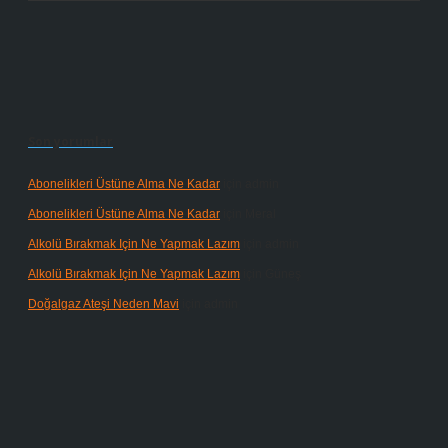
Son yorumlar
Abonelikleri Üstüne Alma Ne Kadar
için
admin
Abonelikleri Üstüne Alma Ne Kadar
için
Meral
Alkolü Bırakmak Için Ne Yapmak Lazım
için
admin
Alkolü Bırakmak Için Ne Yapmak Lazım
için
Güneş
Doğalgaz Ateşi Neden Mavi
için
admin