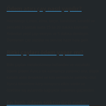
Ödem atıcı çay nasıl yapılır?
Hazırlanışı: Limon, elma, tarçın, karabiber, karanfil ve
zencefili 3 bardak suda 15 ila 20 dakika kaynatın.
Ardından yeşil çayı ekleyin ve 5 dakika demleyin.
Demlenen çay süzülür ve servise hazır hale gelir.
Bitki çayları ödem yapar mı?
Bitki çayları metabolizmayı hızlandırır ve vücuttaki
ödemi giderir. Ayrıca tok kalmanıza yardımcı olur, düşük
kalorili alımı destekler ve kilo vermenize yardımcı olur.
Ayrıca toksinlere karşı koruyucu etkisi vardır ve
özellikle kış aylarında bağışıklık sistemini güçlendirir.
En hızlı ödem söktürücü nedir?