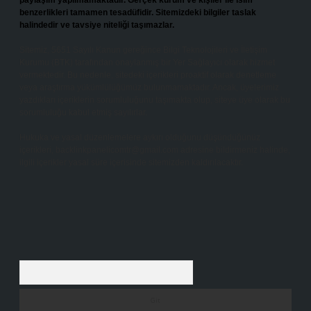
paylaşım yapılmamaktadır. Gerçek kurum ve kişiler ile isim
benzerlikleri tamamen tesadüfidir. Sitemizdeki bilgiler taslak
halindedir ve tavsiye niteliği taşımazlar.
Sitemiz, 5651 Sayılı Kanun gereğince Bilgi Teknolojileri ve İletişim
Kurumu (BTK) tarafından onaylanmış bir Yer Sağlayıcı olarak hizmet
vermektedir. Bu nedenle, sitedeki içerikleri proaktif olarak denetleme
veya araştırma yükümlülüğümüz bulunmamaktadır. Ancak, üyelerimiz
yazdıkları içeriklerin sorumluluğunu taşımakta olup, siteye üye olarak bu
sorumluluğu kabul etmiş sayılırlar.
Hukuka ve yasal düzenlemelere aykırı olduğunu düşündüğünüz
içerikleri,
backlinkpanelicomtr@gmail.com
adresine bildirmeniz halinde,
ilgili içerikler yasal süre içerisinde sitemizden kaldırılacaktır.
Arama