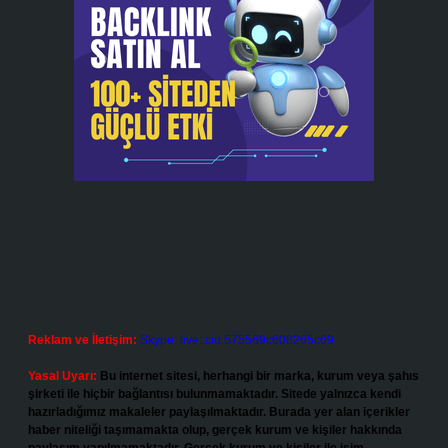
Reklam ve İletişim:
Skype: live:.cid.575569c608265c69
Yasal Uyarı:
Bu internet sitesi, herhangi bir marka, kurum veya şahıs
şirketi ile hiçbir bağlantısı bulunmamaktadır. Sitede yalnızca kendi
hazırladığımız makaleler paylaşılmaktadır. Burada yer alan içerikler
haber niteliği taşımamakta olup, gerçek kurum ve kişiler hakkında