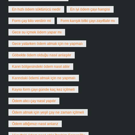
En hızlı ödem söktürücü nedir
En iyi ödem çayı hangisi
Form çay kilo verdirir mi
Form karışık bitki çayı zayıflatır mı
Gece su içmek ödem yapar mı
Gece yatarken ödem atmak için ne yapmalı
Göbekte ödem olduğu nasıl anlaşılır
Karın bölgesindeki ödem nasıl atılır
Karındaki ödemi atmak için ne yapmalı
Kayısı form çayı günde kaç kez içilmeli
Ödem atıcı çay nasıl yapılır
Ödem atmak için yeşil çay ne zaman içilmeli
Ödem attığımızı nasıl anlarız