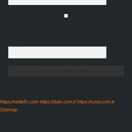
Daha sonraki yorumlarımda kullanılması için adım, e-posta adresim ve
site adresim bu tarayıcıya kaydedilsin.
9 - 5 kaçtır?
*
https://nettefix.com
https://daki.com.tr
https://cusa.com.tr
Sitemap