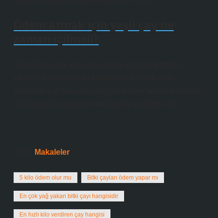
Ödem atmak için yeşil çay ne
zaman içilmeli?
Yatmadan önce yeşil çay içmek açlığı azaltmada
etkilidir. Sadece açlığı azaltmakla kalmaz, aynı
zamanda gün boyunca vücutta biriken ödemi doğrudan
ortadan kaldırarak kilo vermeye de yardımcı olur.
Tarih:
Makaleler
5 kilo ödem olur mu
Bitki çayları ödem yapar mı
En çok yağ yakan bitki çayı hangisidir
En hızlı kilo verdiren çay hangisi