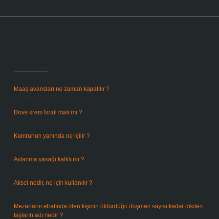
Sidebar
Son Yazılar
Maaş avansları ne zaman kapatılır ?
Ağustos 7, 2026
Dove krem İsrail malı mı ?
Ağustos 6, 2026
Kumrunun yanında ne içilir ?
Ağustos 6, 2026
Avlanma yasağı kalktı mı ?
Ağustos 5, 2026
Aksel nedir, ne için kullanılır ?
Ağustos 3, 2026
Mezarların etrafında ölen kişinin öldürdüğü düşman sayısı kadar dikilen
taşların adı nedir ?