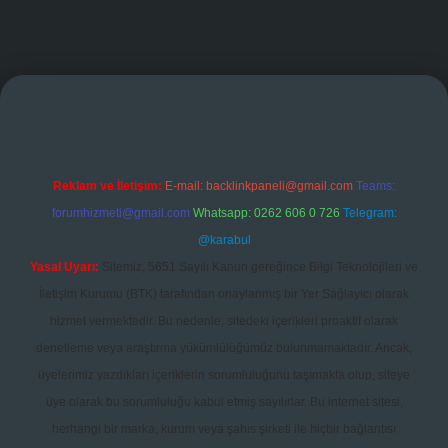
ndoperabet giriş
Reklam ve İletişim:
E-mail:
backlinkpaneli@gmail.com
Teams:
forumhizmeti@gmail.com
Whatsapp: 0262 606 0 726
Telegram:
@karabul
Yasal Uyarı:
Sitemiz, 5651 Sayılı Kanun gereğince Bilgi Teknolojileri ve
İletişim Kurumu (BTK) tarafından onaylanmış bir Yer Sağlayıcı olarak
hizmet vermektedir. Bu nedenle, sitedeki içerikleri proaktif olarak
denetleme veya araştırma yükümlülüğümüz bulunmamaktadır. Ancak,
üyelerimiz yazdıkları içeriklerin sorumluluğunu taşımakta olup, siteye
üye olarak bu sorumluluğu kabul etmiş sayılırlar. Bu internet sitesi,
herhangi bir marka, kurum veya şahıs şirketi ile hiçbir bağlantısı