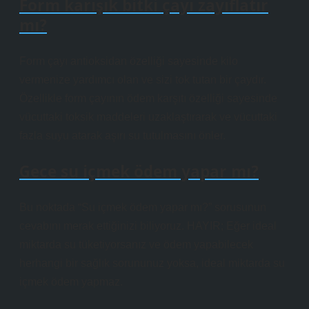
Form karışık bitki çayı zayıflatır
mı?
Form çayı antioksidan özelliği sayesinde kilo
vermenize yardımcı olan ve sizi tok tutan bir çaydır.
Özellikle form çayının ödem karşıtı özelliği sayesinde
vücuttaki toksik maddeleri uzaklaştırarak ve vücuttaki
fazla suyu atarak aşırı su tutulmasını önler.
Gece su içmek ödem yapar mı?
Bu noktada “Su içmek ödem yapar mı?” sorusunun
cevabını merak ettiğinizi biliyoruz. HAYIR; Eğer ideal
miktarda su tüketiyorsanız ve ödem yapabilecek
herhangi bir sağlık sorununuz yoksa, ideal miktarda su
içmek ödem yapmaz.