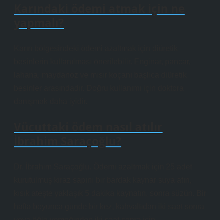
Karındaki ödemi atmak için ne
yapmalı?
Karın bölgesindeki ödemi azaltmak için diüretik
besinlerin kullanılması önerilebilir. Enginar, pancar,
lahana, maydanoz ve mısır koçanı başlıca diüretik
besinler arasındadır. Doğru kullanımı için doktora
danışmak daha iyidir.
Vücuttaki ödem nasıl atılır
İbrahim Saraçoğlu?
Dr. İbrahim Saraçoğlu. Ödemi azaltmak için 25 adet
kurutulmuş kiraz sapını bir bardak kaynar suya atın,
kısık ateşte yaklaşık 5 dakika kaynatın, sonra süzün. Bir
hafta boyunca günde bir kez, kahvaltıdan iki saat sonra
veya öğle yemeğinden iki saat sonra için.