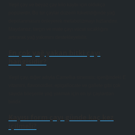
Yeşil çay ve beyaz çay kilo kaybı için oldukça
popülerdir. Bu tür çaylar düzenli tüketildiğinde yağ
depolanmasını önleyerek metabolizmayı hızlandırır.
Maydanoz, tarçın ve mate çayı vücut sıcaklığını
artırarak yağ yakımını destekleyebilir.
En çok yağ yakan bitki çayı
hangisidir?
Yeşil çay, diğer adıyla Camellia sinensis; içeriğindeki E
vitamini, flavonoidler, epigallocate ve gallete gibi çok
sayıda bileşenle yağ yakmak için en iyi çaylardan
biridir.
Kayısı form çayı günde kaç kez
içilmeli?