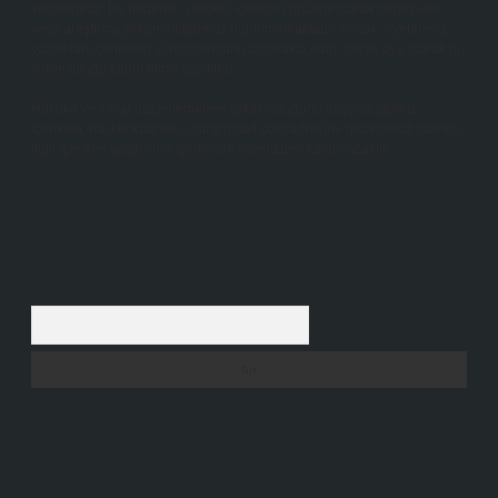
vermektedir. Bu nedenle, sitedeki içerikleri proaktif olarak denetleme
veya araştırma yükümlülüğümüz bulunmamaktadır. Ancak, üyelerimiz
yazdıkları içeriklerin sorumluluğunu taşımakta olup, siteye üye olarak bu
sorumluluğu kabul etmiş sayılırlar.
Hukuka ve yasal düzenlemelere aykırı olduğunu düşündüğünüz
içerikleri,
backlinkpanelicomtr@gmail.com
adresine bildirmeniz halinde,
ilgili içerikler yasal süre içerisinde sitemizden kaldırılacaktır.
Arama