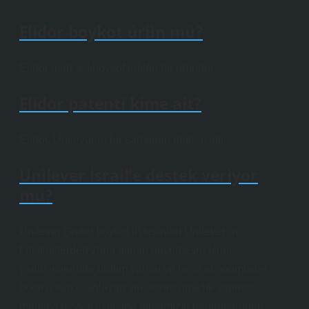
Elidor boykot ürün mü?
Elidor markası boykot edilen bir üründür.
Elidor patenti kime ait?
Elidor, Unilever’in bir şampuan markasıdır.
Unilever İsrail’e destek veriyor
mu?
Unilever Grubu boykot listesinde! Unilever’in,
Filistinlilerden zorla alınan gayrimeşru İsrail
yerleşimlerinde üretim yapan ve İsrail ekonomisine
önemli katkı sağlayan şirketlerle ortaklık yapması,
markayı boykot listesine almamızın nedenlerinden