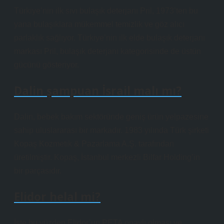
Türkiye’nin ilk sıvı bulaşık deterjanı Pril, 1973’ten bu
yana bulaşıklara mükemmel temizlik ve göz alıcı
parlaklık sağlıyor. Türkiye’nin ilk elde bulaşık deterjanı
markası Pril, bulaşık deterjanı kategorisinde de üstün
gücünü gösteriyor.
Dalin şampuan İsrail malı mı?
Dalin, bebek bakım sektöründe geniş ürün yelpazesine
sahip uluslararası bir markadır. 1983 yılında Türk şirketi
Kopaş Kozmetik & Pazarlama A.Ş. tarafından
üretilmiştir. Kopaş, İstanbul merkezli Bilfar Holding’in
bir parçasıdır.
Elidor helal mi?
İşte bu yüzden Elidor’un PETA onaylı olması ve