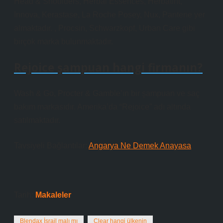
Head & Shoulders, Herbal Essences, Herbatint,
Innova, Kerastase, La Roche Posey, Nux, Pantene yer
almaktadır. , Procsin, Schwarzkopf, Urban Care gibi
birçok marka bulunmaktadır.
Rejoice şampuan hangi firmanın?
Wash & Go, Procter & Gamble’ın bir şampuan ve saç
bakım markasıdır. Amerika’da “Rejoice” adı altında
satılmaktadır.
Tavsiyeli Bağlantılar:
Angarya Ne Demek Anayasa
Tarih:
Makaleler
Blendax İsrail malı mı
Clear hangi ülkenin