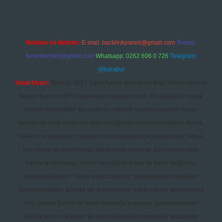
Reklam ve İletişim:
E-mail:
backlinkpaneli@gmail.com
Teams:
forumhizmeti@gmail.com
Whatsapp: 0262 606 0 726
Telegram:
@karabul
Yasal Uyarı:
Sitemiz, 5651 Sayılı Kanun gereğince Bilgi Teknolojileri ve
İletişim Kurumu (BTK) tarafından onaylanmış bir Yer Sağlayıcı olarak
hizmet vermektedir. Bu nedenle, sitedeki içerikleri proaktif olarak
denetleme veya araştırma yükümlülüğümüz bulunmamaktadır. Ancak,
üyelerimiz yazdıkları içeriklerin sorumluluğunu taşımakta olup, siteye
üye olarak bu sorumluluğu kabul etmiş sayılırlar. Bu internet sitesi,
herhangi bir marka, kurum veya şahıs şirketi ile hiçbir bağlantısı
bulunmamaktadır. Sitede yalnızca kendi hazırladığımız makaleler
paylaşılmaktadır. Burada yer alan içerikler haber niteliği taşımamakta
olup, gerçek kurum ve kişiler hakkında paylaşım yapılmamaktadır.
Gerçek kurum ve kişiler ile isim benzerlikleri tamamen tesadüfidir.