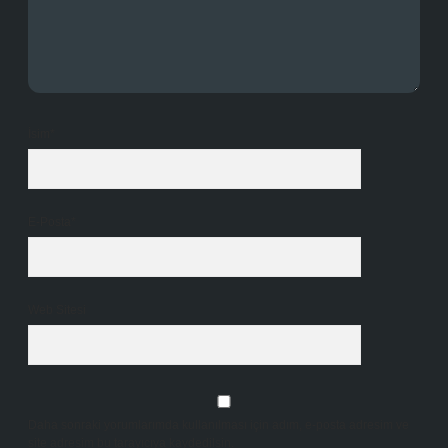
İsim*
E-Posta*
Web Sitesi
Daha sonraki yorumlarımda kullanılması için adım, e-posta adresim ve
site adresim bu tarayıcıya kaydedilsin.