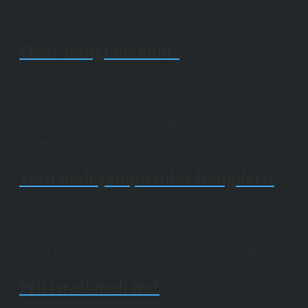
biridir.
Clear hangi ülkenin?
Klar
(Marke)TypKörperpflegeEigentümerUnileverHerkunftIta
lienAbgegangen1981VerkaufsbereichShampoo2
weitere Linien
Yerli malı şampuanlar hangileri?
Yerli Şampuan FiyatlarıMarkaHacimFiyatDalin750
ml105 TLHacı Şakir500 ml85 TLYüp Sabri Tuncer700
ml150 TLKomili500 ml60 TL10 satır daha 13 Mart 2024
Pril İsrail malı mı?