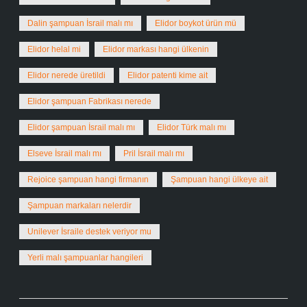
Dalin şampuan İsrail malı mı
Elidor boykot ürün mü
Elidor helal mi
Elidor markası hangi ülkenin
Elidor nerede üretildi
Elidor patenti kime ait
Elidor şampuan Fabrikası nerede
Elidor şampuan İsrail malı mı
Elidor Türk malı mı
Elseve İsrail malı mı
Pril İsrail malı mı
Rejoice şampuan hangi firmanın
Şampuan hangi ülkeye ait
Şampuan markaları nelerdir
Unilever İsraile destek veriyor mu
Yerli malı şampuanlar hangileri