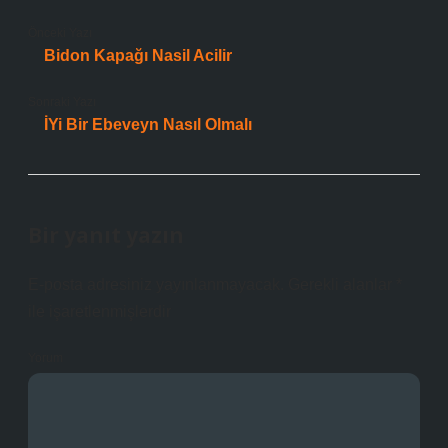
Önceki Yazı
Bidon Kapağı Nasil Acilir
Sonraki Yazı
İYi Bir Ebeveyn Nasıl Olmalı
Bir yanıt yazın
E-posta adresiniz yayınlanmayacak.
Gerekli alanlar
*
ile işaretlenmişlerdir
Yorum