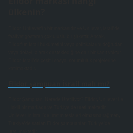
Elidor markası hangi
ülkenin?
Elidor, Unilever’in bir markasıdır ve Unilever, İsrail’de
faaliyet gösteren çok uluslu bir şirkettir. Ancak,
Elidor’un İsrail hükümetini veya politikalarını doğrudan
veya dolaylı olarak desteklediğine dair bir kanıt yoktur.
Elidor, İsrail’de çeşitli sosyal sorumluluk projelerine
katılmaktadır.
Elidor şampuan İsrail malı mı?
Elidor Şampuanı Nerede Üretiliyor? Elidor, Unilever ile
ilişkili bir markadır ve Türkiye’de üretilmektedir.
Unilever’in İsrail’de üretim tesisleri olmasına rağmen,
Türkiye’de satılan Elidor şampuanları Türkiye’de
üretilmektedir.