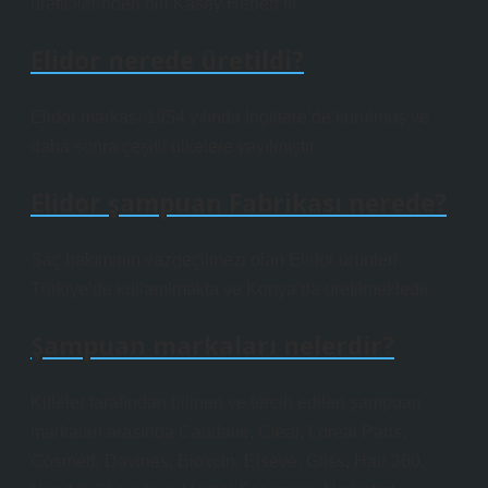
üreticilerinden biri Kasey Hebert’tir.
Elidor nerede üretildi?
Elidor markası 1954 yılında İngiltere’de kurulmuş ve
daha sonra çeşitli ülkelere yayılmıştır.
Elidor şampuan Fabrikası nerede?
Saç bakımının vazgeçilmezi olan Elidor ürünleri
Türkiye’de kullanılmakta ve Konya’da üretilmektedir.
Şampuan markaları nelerdir?
Kitleler tarafından bilinen ve tercih edilen şampuan
markaları arasında Caudalie, Clear, Loreal Paris,
Cosmed, Davines, Bioxcin, Elseve, Gliss, Hair 360,