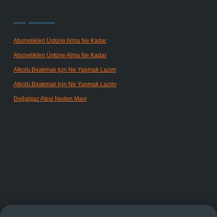
Son yorumlar
Abonelikleri Üstüne Alma Ne Kadar
için
admin
Abonelikleri Üstüne Alma Ne Kadar
için
Meral
Alkolü Bırakmak Için Ne Yapmak Lazım
için
admin
Alkolü Bırakmak Için Ne Yapmak Lazım
için
Güneş
Doğalgaz Ateşi Neden Mavi
için
admin
randoperabet giriş