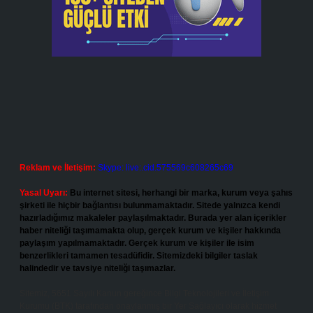
Reklam ve İletişim:
Skype: live:.cid.575569c608265c69
Yasal Uyarı:
Bu internet sitesi, herhangi bir marka, kurum veya şahıs
şirketi ile hiçbir bağlantısı bulunmamaktadır. Sitede yalnızca kendi
hazırladığımız makaleler paylaşılmaktadır. Burada yer alan içerikler
haber niteliği taşımamakta olup, gerçek kurum ve kişiler hakkında
paylaşım yapılmamaktadır. Gerçek kurum ve kişiler ile isim
benzerlikleri tamamen tesadüfidir. Sitemizdeki bilgiler taslak
halindedir ve tavsiye niteliği taşımazlar.
Sitemiz, 5651 Sayılı Kanun gereğince Bilgi Teknolojileri ve İletişim
Kurumu (BTK) tarafından onaylanmış bir Yer Sağlayıcı olarak hizmet