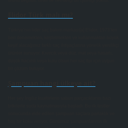
ürünü değildir. İsrail ile herhangi bir işbirliği yoktur.
Elidor Türk malı mı?
Türkiye’nin lider saç bakım markası[a] Elidor, 1973’ten
beri denemekten, keşfetmekten ve kullanmaktan büyük
keyif alacağımız farklı saç ihtiyaçlarına yönelik yenilikçi
ürünler sunuyor. Kıvırcık veya düz, mat veya hasarlı,
düşük hacimli veya kuru olsun her saç tipi için uygun
bir çözüm buluyor.
Şampuan hangi ülkeye ait?
Her şey İngiliz kuaförlerin sabun parçacıklarını bazı
bitkilerle suda kaynatmasıyla başladı. Bu ilk testler
sonucunda elde edilen şampuan saçlara parlaklık ve
hoş bir koku veriyor. Günümüz şampuanlarının ilk