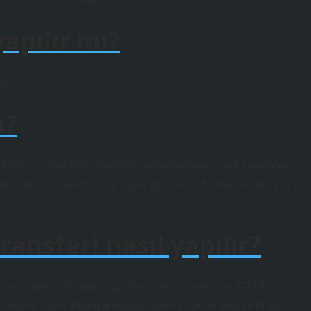
apılır mı?
r.
ı?
ılabilir. Ancak EFT işleminin gerçekleşmesi için bankaların
ekmektedir. Cumartesi ve pazar günleri mobil bankacılık, internet
ansferi nasıl yapılır?
 şubesinden doğrudan bilgi alarak veya bankanın ATM’leri
bilirsiniz. Ayrıca bankanın çağrı merkezini de arayabilirsiniz.