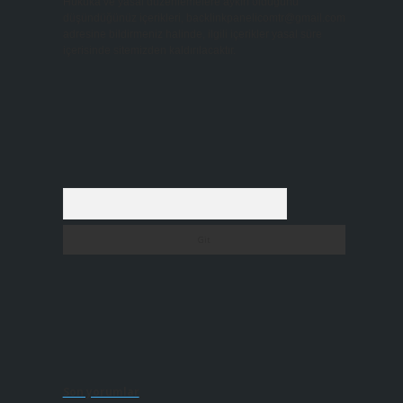
Hukuka ve yasal düzenlemelere aykırı olduğunu
düşündüğünüz içerikleri,
backlinkpanelicomtr@gmail.com
adresine bildirmeniz halinde, ilgili içerikler yasal süre
içerisinde sitemizden kaldırılacaktır.
Arama
Son yorumlar