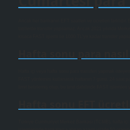
Cumartesi para 
Ancak her bankanın EFT saatleri ve ücretleri farklıdır. 
tatillerde transfer yapılamaz. Ancak 2021 yılında Merk
kısaca FAST işlemi ile 1000 TL’ye kadar transfer yapılab
Hafta sonu para nasıl
Hafta içi veya hafta sonu para transferi yapmak isteye
FAST yöntemini kullanarak haftanın 7 günü, 24 saat pa
limit belirlemiş olup, bu limit dahilinde FAST işlemleri 
Hafta sonu EFT ücretl
Türkiye Cumhuriyet Merkez Bankası (TCMB), hafta içi
işlemlerinde bankalarca alınan azami yüzde 50 oranınd