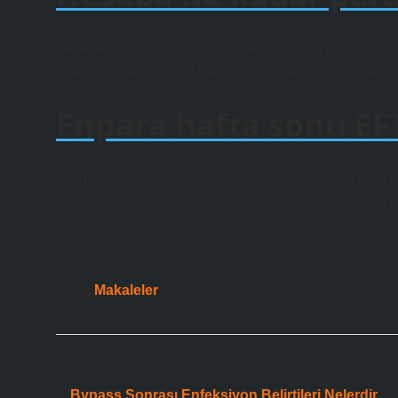
Hesaba ne kadar para girdiği takip konusu mu? Vergi Us
ödeme ve tahsilatların banka veya finans kuruluşları ar
Enpara hafta sonu EFT
İnternet veya mobil bankacılığı tercih ederseniz, para t
banka içerisinde haftanın her günü, istediğiniz saatte pa
Tarih:
Makaleler
Önceki Yazı
Bypass Sonrası Enfeksiyon Belirtileri Nelerdir