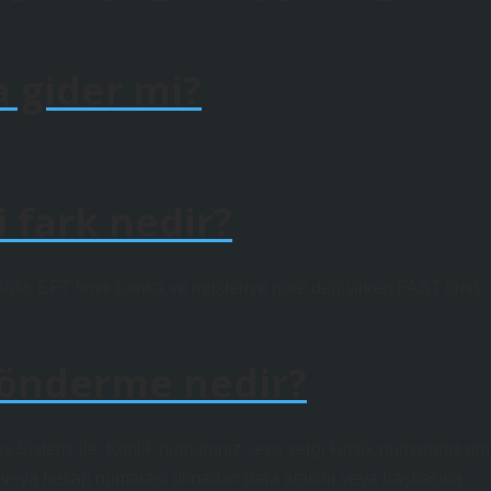
a gider mi?
i fark nedir?
sidir. EFT limiti banka ve müşteriye göre değişirken FAST limiti
 gönderme nedir?
s Sistemi ile. Kimlik numaranız veya vergi kimlik numaranız gib
AN veya hesap numarası olmadan para alabilir veya başkasına