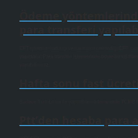
Ödeme yöntemlerinde
para transferi yapılab
EFT işlemleri hafta içi ve bankanın belirlediği EFT saat
yapılabilir. Para transferi işlemlerinde böyle bir kısıtl
yapabilirsiniz.
Hafta sonu fast ücret
Sadece Türk Lirası ile yapılabilen ödemelerde TCMB ta
Ptt’den hesaba para 