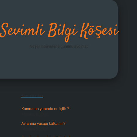
Sevimli Bilgi Köşesi
Neşeli hikayelerle gününü aydınlat!
Sidebar
grandoperabet giriş
Son Yazılar
Kumrunun yanında ne içilir ?
Ağustos 6, 2026
Avlanma yasağı kalktı mı ?
Ağustos 5, 2026