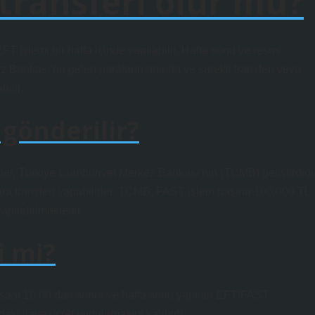
transferi olur mu?
EFT işlemi bir hafta içinde yapılabilir. Hafta sonu ve resmi
ez Bankası’na gelen paraların anında ve sürekli transferi veya
ilir.
 gönderilir?
nler, Türkiye Cumhuriyet Merkez Bankası’nın (TCMB) geliştirdiği
ra transferi yapabilirler. TCMB, FAST işlem başına 100.000 TL
yapılabilmektedir.
i mi?
 saat 16.00’dan sonra ve hafta sonu yapılan EFT/FAST
aki ilave ücret uygulamasını kaldırdı.