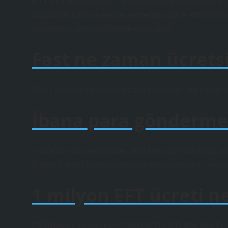
PTT EFT işleminizi PTT işyerlerimize gelerek veya PT
kullanarak kolayca gerçekleştirebilirsiniz. Hafta içi 0
işlemleriniz aynı gün işleme alınacaktır.
Fast ne zaman ücrets
FAST (Anında ve Kesintisiz Para Transferi) ile günün her 
İbana para gönderme 
“Yasadaki son değişiklikle ceza tutarı 200 bin liraya çıka
Bakan Şimşek ayrıca vatandaşların bu şirketleri nereye b
1 milyon EFT ücreti n
EFT/Havale Ücretleri0 – 250.000 TL20 TL500.000 TL 