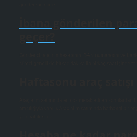
gönderebilirsiniz.
İbana gönderilen pa
geçer?
Gönderici, alıcının hesabının IBAN numarasını ve banka b
süreci genellikle birkaç dakika ila birkaç saat içinde t
Haftasonu araç satışı
Araç alım satımında en çok merak edilen konulardan biri
aracılığıyla yapılır. Araç alım satımında herhangi bir en
yaptırabilirsiniz.
Hesaba ne kadar para 