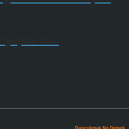
ul Kanunu ve ilgili tebliğlere göre 7.000 TL’nin üzerindeki
acılığıyla yapılması yasal zorunluluktur.
 yapılır mı?
ransfer işlemi için herhangi bir zaman sınırlaması yoktur, aynı
ra transferi yapabilirsiniz.
Sonraki Yaz
Duncukmak Ne Demek