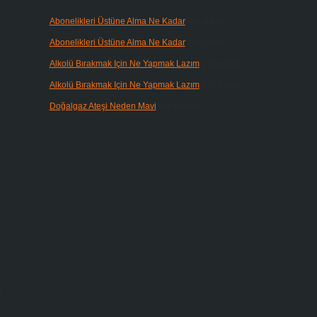
Abonelikleri Üstüne Alma Ne Kadar
için
admin
Abonelikleri Üstüne Alma Ne Kadar
için
Meral
Alkolü Bırakmak Için Ne Yapmak Lazım
için
admin
Alkolü Bırakmak Için Ne Yapmak Lazım
için
Güneş
Doğalgaz Ateşi Neden Mavi
için
admin
i