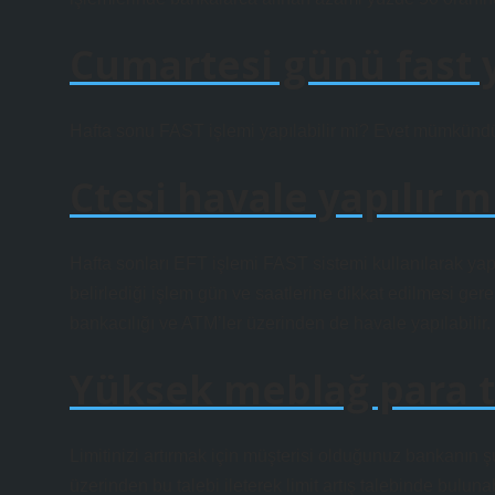
Cumartesi günü fast y
Hafta sonu FAST işlemi yapılabilir mi? Evet mümkündü
Ctesi havale yapılır m
Hafta sonları EFT işlemi FAST sistemi kullanılarak yap
belirlediği işlem gün ve saatlerine dikkat edilmesi ger
bankacılığı ve ATM’ler üzerinden de havale yapılabilir.
Yüksek meblağ para tr
Limitinizi artırmak için müşterisi olduğunuz bankanın
üzerinden bu talebi ileterek limit artış talebinde buluna