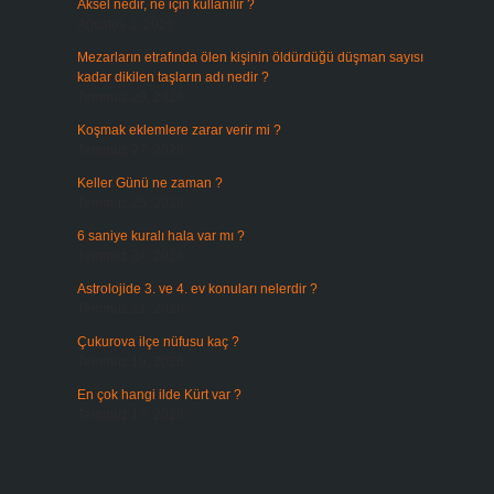
Aksel nedir, ne için kullanılır ?
Ağustos 3, 2026
Mezarların etrafında ölen kişinin öldürdüğü düşman sayısı
kadar dikilen taşların adı nedir ?
Temmuz 29, 2026
Koşmak eklemlere zarar verir mi ?
Temmuz 27, 2026
Keller Günü ne zaman ?
Temmuz 25, 2026
6 saniye kuralı hala var mı ?
Temmuz 24, 2026
Astrolojide 3. ve 4. ev konuları nelerdir ?
Temmuz 21, 2026
Çukurova ilçe nüfusu kaç ?
Temmuz 19, 2026
En çok hangi ilde Kürt var ?
Temmuz 17, 2026