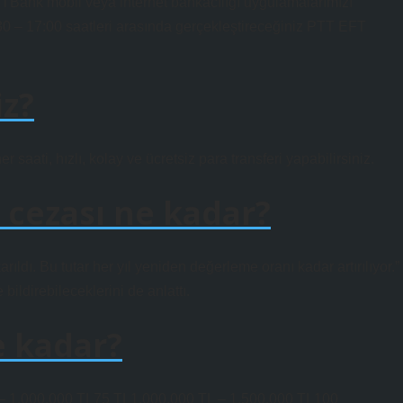
TBank mobil veya internet bankacılığı uygulamalarımızı
8:30 – 17:00 saatleri arasında gerçekleştireceğiniz PTT EFT
iz?
saati, hızlı, kolay ve ücretsiz para transferi yapabilirsiniz.
cezası ne kadar?
rıldı. Bu tutar her yıl yeniden değerleme oranı kadar artırılıyor.”
ildirebileceklerini de anlattı.
e kadar?
– 1.000.000 TL75 TL1.000.000 TL – 1.500.000 TL100