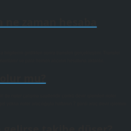
ra ne zaman hesaba
ilgilerini girdikten sonra transferi gerçekleştirir. Transfer
amamlanır ve para hemen alıcının hesabına aktarılır.
 olur mu?
 de noter çalışma saatleridir çünkü devir işlemleri noter
gel yoksa noter aracılığıyla haftanın 7 günü araç devir işlemini
gelirse takibe düşer?