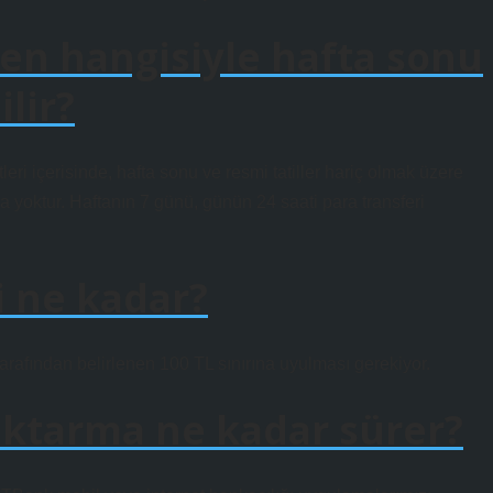
n hangisiyle hafta sonu
ilir?
leri içerisinde, hafta sonu ve resmi tatiller hariç olmak üzere
ama yoktur. Haftanın 7 günü, günün 24 saati para transferi
i ne kadar?
rafından belirlenen 100 TL sınırına uyulması gerekiyor.
aktarma ne kadar sürer?