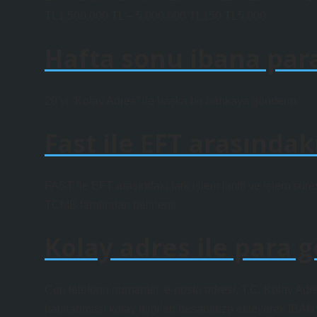
TL1.500.000 TL – 5.000.000 TL150 TL5.000.
Hafta sonu ibana par
20’yi “Kolay Adres” ile başka bir bankaya gönderin.
Fast ile EFT arasındak
FAST ile EFT arasındaki fark işlem limiti ve işlem süre
TCMB tarafından belirlenir.
Kolay adres ile para
Cep telefonu numarası, e-posta adresi, T.C. Kolay Adre
hatırlanması kolay bilgileri hesabınıza ekleyerek IB