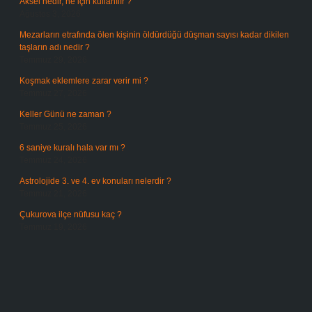
Aksel nedir, ne için kullanılır ?
Ağustos 3, 2026
Mezarların etrafında ölen kişinin öldürdüğü düşman sayısı kadar dikilen
taşların adı nedir ?
Temmuz 29, 2026
Koşmak eklemlere zarar verir mi ?
Temmuz 27, 2026
Keller Günü ne zaman ?
Temmuz 25, 2026
6 saniye kuralı hala var mı ?
Temmuz 24, 2026
Astrolojide 3. ve 4. ev konuları nelerdir ?
Temmuz 21, 2026
Çukurova ilçe nüfusu kaç ?
Temmuz 19, 2026