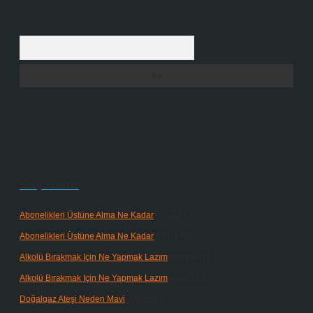
Arama
Son yorumlar
Abonelikleri Üstüne Alma Ne Kadar
için
admin
Abonelikleri Üstüne Alma Ne Kadar
için
Meral
Alkolü Bırakmak Için Ne Yapmak Lazım
için
admin
Alkolü Bırakmak Için Ne Yapmak Lazım
için
Güneş
Doğalgaz Ateşi Neden Mavi
için
admin