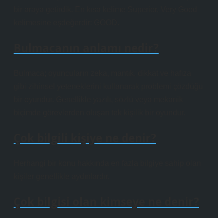
bir araya getirdik. En kısa kelime Superior, Very Good
kelimesine eşdeğerdir: GOOD.
Bulmacanın anlamı nedir?
Bulmaca; oyuncuların zeka, mantık, dikkat ve hafıza
gibi zihinsel yeteneklerini kullanarak problemi çözdüğü
bir oyundur. Genellikle yazılı, sözlü veya mekanik
biçimde görevlerden oluşan tek kişilik bir oyundur.
Çok bilgili kişiye ne denir?
Herhangi bir konu hakkında en fazla bilgiye sahip olan
kişiler genellikle aydınlardır.
Çok bilgisi olan kimseye ne denir?