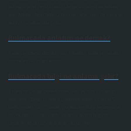
bulmacasının cevabı nedir? Arapça kökenli bir kelime
olan Nadan, hem bilgisiz hem de cahil, hem de kaba ve
anlayışsız anlamına gelir.
Bulmacada anlatım ne demek?
Kelam kelimesinden türeyen tekellüm, ifade ve anlatım
kelimeleriyle eş anlamlıdır.
Bulmacada bilgi ne anlama gelir?
4 harfli bir cevap gerektiğinde, veri ve bilgi cevapları
verilebilir. “Bilgi” kelimesi gösterildiğinde, insanlar 5
harfli cevabı “bilgi” olarak yazabilirler. Bilgi kelimesinin
birçok farklı cevabı vardır. İnsanlar ayrıca bilginin
cevabını doğru cevap olarak yazabilirler.