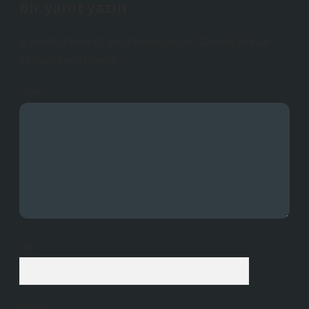
Bir yanıt yazın
E-posta adresiniz yayınlanmayacak.
Gerekli alanlar
*
ile işaretlenmişlerdir
Yorum
İsim*
E-Posta*