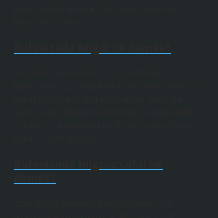
Bilim insanı, bilimsel bir konu hakkında çok fazla
bilgiye sahip olan kişidir.
Bulmacada bilgili ne demek?
Bu kelime birçok bulmaca sever tarafından
keşfedilmiştir. Çok bilgili bulmacanın cevabı, 6 harfli bir
kelime olan Allama kelimesidir. Ancak, “çok bilgili”
terimi yerine, “Allama” kelimesi kolayca kullanılabilir.
Çok bilgili bulmaca ipucu için 6 harfli cevap, Allama
kelimesi olarak görünür.
Bulmacada bilgisiz cahil ne
demek?
Sizin için tüm detaylarıyla ipucu olmayan cahil
bulmacasının çözümünü derledik. “Cahil Cahil”