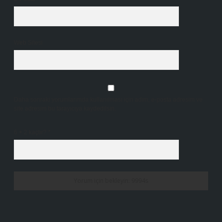
Web Sitesi
Daha sonraki yorumlarımda kullanılması için adım, e-posta adresim ve
site adresim bu tarayıcıya kaydedilsin.
6 + 2 kaçtır?
*