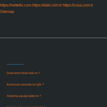
https://nettefix.com
https://daki.com.tr
https://cusa.com.tr
Sitemap
Sidebar
Son Yazılar
Dove krem İsrail malı mı ?
Ağustos 6, 2026
Kumrunun yanında ne içilir ?
Ağustos 6, 2026
Avlanma yasağı kalktı mı ?
Ağustos 5, 2026