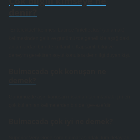
Çok bilgili kimseye ne
denir?
“Entelektüel” kelimesi Latince “intellectus” (anlamak)
kelimesinden gelir ve günümüzde genellikle aşağıdaki
anlamlardan birinde kullanılır: Kapsamlı bilgi ve
deneyim gerektiren soyut konulara derin ilgi duyan kişi.
Bulmacada çok konuşan ne
demek?
Günümüzde aşırı konuşan insanları tanımlamak için en
çok kullanılan kelimelerden biri de “geveze”dir.
Bulmacada çok iyi ne demek?
Superior Very Good soru bulmacasındaki tüm detayları