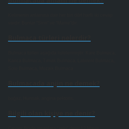
Bulmacada anlam ne demek?
Kelimenin anlamına dair her biri dört harfli iki cevap
vardır. Bunlar “Sinn” ve “Manie”dir.
Bulmaca türleri nelerdir?
Bulmaca türleri aşağıda listelenmiştir: Kare Bulmaca,
Kanca Bulmaca, Tırnak Bulmaca, Labirent Bulmaca,
Solo Bulmaca, Mozaik Bulmaca
Bulmacada anjin ne demek?
boğaz, Hunnak, angina pektoris.
Bilgili olan kişiye ne denir?
Cevap: Böyle insanlara “zeki” denir.12 Mayıs