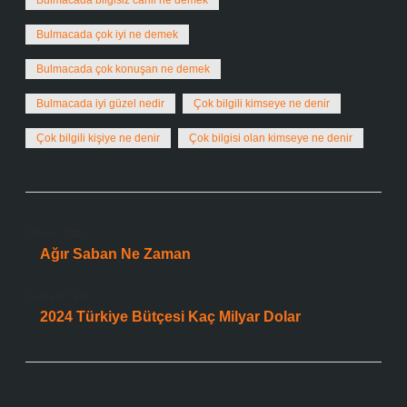
Bulmacada bilgisiz cahil ne demek
Bulmacada çok iyi ne demek
Bulmacada çok konuşan ne demek
Bulmacada iyi güzel nedir
Çok bilgili kimseye ne denir
Çok bilgili kişiye ne denir
Çok bilgisi olan kimseye ne denir
Önceki Yazı
Ağır Saban Ne Zaman
Sonraki Yazı
2024 Türkiye Bütçesi Kaç Milyar Dolar