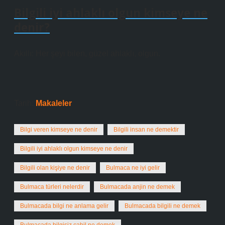
Bilgili iyi ahlaklı olgun kimseye ne
denir?
Akıllı: Her şeyi bilen, güzel ahlaklı, olgun.
Tarih:
Makaleler
Bilgi veren kimseye ne denir
Bilgili insan ne demektir
Bilgili iyi ahlaklı olgun kimseye ne denir
Bilgili olan kişiye ne denir
Bulmaca ne iyi gelir
Bulmaca türleri nelerdir
Bulmacada anjin ne demek
Bulmacada bilgi ne anlama gelir
Bulmacada bilgili ne demek