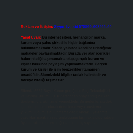
Reklam ve İletişim:
Skype: live:.cid.575569c608265c69
Yasal Uyarı:
Bu internet sitesi, herhangi bir marka,
kurum veya şahıs şirketi ile hiçbir bağlantısı
bulunmamaktadır. Sitede yalnızca kendi hazırladığımız
makaleler paylaşılmaktadır. Burada yer alan içerikler
haber niteliği taşımamakta olup, gerçek kurum ve
kişiler hakkında paylaşım yapılmamaktadır. Gerçek
kurum ve kişiler ile isim benzerlikleri tamamen
tesadüfidir. Sitemizdeki bilgiler taslak halindedir ve
tavsiye niteliği taşımazlar.
Sitemiz, 5651 Sayılı Kanun gereğince Bilgi Teknolojileri
ve İletişim Kurumu (BTK) tarafından onaylanmış bir Yer
Sağlayıcı olarak hizmet vermektedir. Bu nedenle, sitedeki
içerikleri proaktif olarak denetleme veya araştırma
yükümlülüğümüz bulunmamaktadır. Ancak, üyelerimiz
yazdıkları içeriklerin sorumluluğunu taşımakta olup, siteye
üye olarak bu sorumluluğu kabul etmiş sayılırlar.