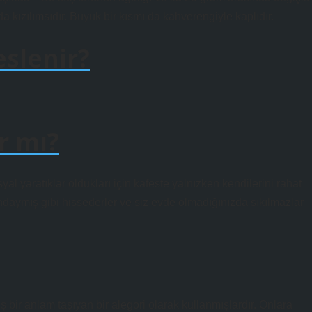
a kızılımsıdır. Büyük bir kısmı da kahverengiyle kaplıdır.
eslenir?
r mı?
l yaratıklar oldukları için kafeste yalnızken kendilerini rahat
ındaymış gibi hissederler ve siz evde olmadığınızda sıkılmazlar
ş bir anlam taşıyan bir alegori olarak kullanmışlardır. Onlara