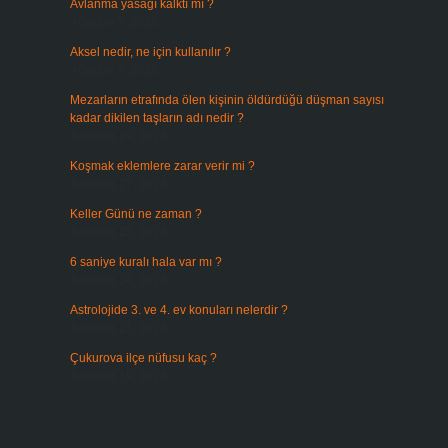
Avlanma yasağı kalktı mı ?
Ağustos 5, 2026
Aksel nedir, ne için kullanılır ?
Ağustos 3, 2026
Mezarların etrafında ölen kişinin öldürdüğü düşman sayısı
kadar dikilen taşların adı nedir ?
Temmuz 29, 2026
Koşmak eklemlere zarar verir mi ?
Temmuz 27, 2026
Keller Günü ne zaman ?
Temmuz 25, 2026
6 saniye kuralı hala var mı ?
Temmuz 24, 2026
Astrolojide 3. ve 4. ev konuları nelerdir ?
Temmuz 21, 2026
Çukurova ilçe nüfusu kaç ?
Temmuz 19, 2026