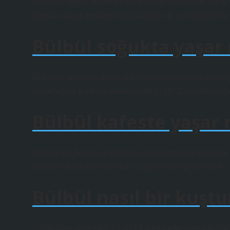
Bülbüller doğal ortamlarında bitkilere ve fidelere zarar
hayvan olarak beslenen bülbüllerde de aynı beslenme 
Bülbül soğukta yaşar
Bülbüller güçlü ve direkt ışığı sevmediklerinden kafes ç
olmamalıdır. Kafesin ortam sıcaklığı 10 °C’nin altında o
Bülbül kafeste yaşar 
Kafeslerde beslenen bülbüller doğal ortamlarındakiyle 
bülbüller özel yemlerle daha sağlıklı hale getirilebilir.
Bülbül nasıl bir kuştu
– Bülbüller genellikle 15 ila 17 santimetre uzunluğa ula