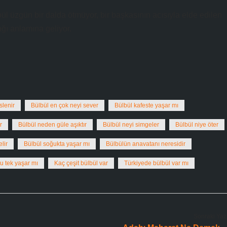
n bir dalda ötmüyor, bir başkasının acısıyla elde edilen
ğı anlamına geliyor.
slenir
Bülbül en çok neyi sever
Bülbül kafeste yaşar mı
r
Bülbül neden güle aşıktır
Bülbül neyi simgeler
Bülbül niye öter
lir
Bülbül soğukta yaşar mı
Bülbülün anavatanı neresidir
u tek yaşar mı
Kaç çeşit bülbül var
Türkiyede bülbül var mı
Sonraki Yaz