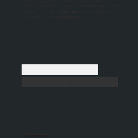
Hukuka ve yasal düzenlemelere aykırı olduğunu
düşündüğünüz içerikleri,
backlinkpanelicomtr@gmail.com
adresine bildirmeniz halinde, ilgili içerikler yasal süre
içerisinde sitemizden kaldırılacaktır.
Arama
Son yorumlar