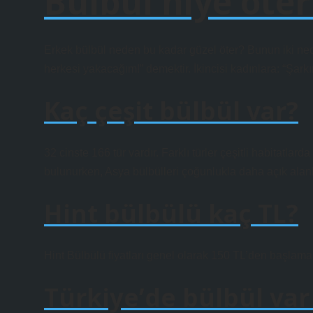
Bülbül niye öter
Erkek bülbül neden bu kadar güzel öter? Bunun iki neden
herkesi yakacağım!” demektir. İkincisi kadınlara: “Şark
Kaç çeşit bülbül var?
32 cinste 166 tür vardır. Farklı türler çeşitli habitatla
bulunurken, Asya bülbülleri çoğunlukla daha açık alan
Hint bülbülü kaç TL?
Hint Bülbülü fiyatları genel olarak 150 TL’den başlamak
Türkiye’de bülbül var