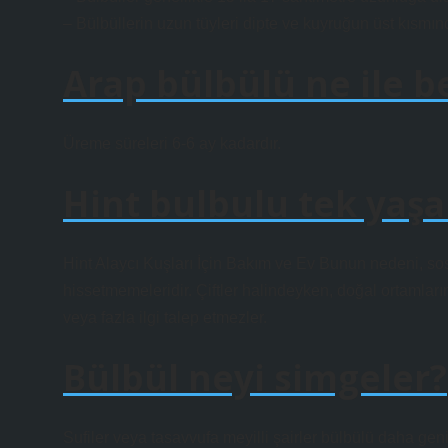
– Bülbüllerin uzun tüyleri dipte ve kuyruğun üst kısmınd
Arap bülbülü ne ile b
Üreme süreleri 6-6 ay kadardır.
Hint bulbulu tek yaşa
Hint Alaycı Kuşları İçin Bakım ve Ev Bunun nedeni, sosya
hissetmemeleridir. Çiftler halindeyken, doğal ortamlar
veya fazla ilgi talep etmezler.
Bülbül neyi simgeler?
Sufiler veya tasavvufa meyilli şairler bülbülü daha geni