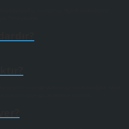
ılırmak Deltası Kuş Cenneti’nde “Mavi Kuyruklu Bülbül”
ayısı 358’e yükseldi.
dardır?
ktır?
r ve güller arasında hayali bir aşk ilişkisi olduğuna inanılır,
 bülbül sevgiliye, gül de sevgiliye benzetilir.
ver?