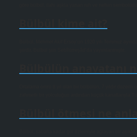
göre bülbül, ilahi aşkla yanan ruh ve nefsin sembolüdü
Bülbül kime ait?
Bülbül, Mehmet Akif Ersoy’un 1920 yılı Temmuz ayında B
şiirdir. Bülbül şiiri Sebîlürreşâd’da yayımlanmıştır.
Bülbülün anavatanı n
Ortalama ömrü 8 yıl olan bir bülbülün, 7 yıldır düzenli 
zahmetli bir yolculuğun ardından küçük kanatlarıyla Tü
Bülbül ötmesi ne anl
Bülbül, sabaha kadar gül özlemiyle ağlayan bir aşıktır