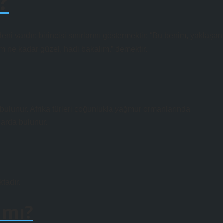
?
i vardır: birincisi sınırlarını göstermektir: “Bu benim, yaklaşan
ım ne kadar güzel, hadi bakalım.” demektir.
rda bulunur, Afrika türleri çoğunlukla yağmur ormanlarında
larda bulunur.
tadır.
 mı?