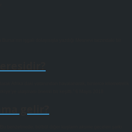
r.
ursa’nın işgali dolayısıyla yazdığı Mesnevi tarzındaki bir
eresidir?
olarak Afrika’daki vatanından havalanarak, binlerce kilometrelik
rkiye’ye ulaşması önemli bir keşifti.” 6 Mayıs 2018
ama gelir?
. Bu benzetmede, bülbül diğer kuşların aksine geceleri şarkı