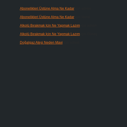
Abonelikleri Üstüne Alma Ne Kadar
için
admin
Abonelikleri Üstüne Alma Ne Kadar
için
Meral
Alkolü Bırakmak Için Ne Yapmak Lazım
için
admin
Alkolü Bırakmak Için Ne Yapmak Lazım
için
Güneş
Doğalgaz Ateşi Neden Mavi
için
admin