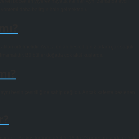
 veren böcekleri yiyerek hayatta kalırlar. Aynı zamanda evcil
yöntemi daha belirgin hale gelmektedir.
 mı?
atıları örtülmelidir. Ayrıca onları beslediğiniz ortam çok soğuk
lmamalıdır. Bülbüller doğada çok aktif kuşlardır.
mı?
aynı besin çeşitliliğine sahip değildir. Ancak kafeste beslenen
r?
şırlar. – Bu kuş türünün ağırlığı 18 ila 23 gram arasında değişir.