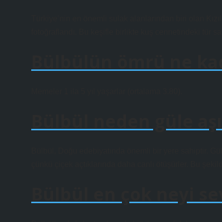
Türkiye’nin en önemli sulak alanlarından biri olan Kız
fotoğraflandı. Bu keşifle birlikte kuş cennetindeki tür s
Bülbülün ömrü ne ka
Memeler 1 ila 5 yıl yaşarlar (ortalama 3.80).
Bülbül neden güle aşı
Bülbül, Doğu edebiyatında önemli bir yere sahiptir. Gülle
çünkü çiçek açtıklarında daha canlı ötüşürler. Bu şekilde
Bülbül en çok neyi se