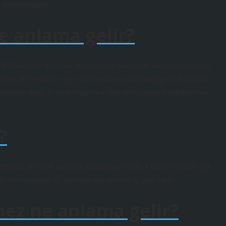
 değerlendirir.
e anlama gelir?
Bülbül sesi duymak yeni bir aşk hayatının başlangıcı ve bu
vmek ve kesin bir aşk sözü vermek anlamına gelir. Bülbülün
amına gelir. Bülbül öldürmek büyük insanların takdirini ve
?
iğimiz şey kırk melodili bülbül şarkısıdır. Ötücü kuşların çok
reme mevsiminde eş bulmak için söylediği şarkılardır.
mez ne anlama gelir?