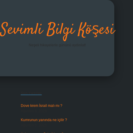
Sevimli Bilgi Köşesi
Neşeli hikayelerle gününü aydınlat!
Sidebar
grandoperabet giriş
Son Yazılar
Dove krem İsrail malı mı ?
Ağustos 6, 2026
Kumrunun yanında ne içilir ?
Ağustos 6, 2026