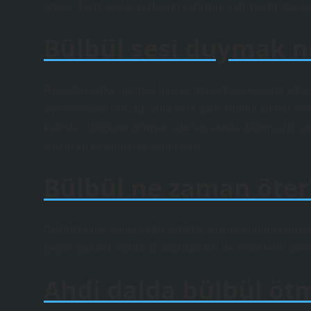
söyler. Bazı şairler bülbülün çağrısını ilahi takdir olarak
Bülbül sesi duymak n
Rüyada bülbül görmek hırs ve mücadeleye işaret eder. 
aşkın sonsuz olacağı anlamına gelir. Bülbül tutmak se
kafeste olduğunu görmek aile hayatında düzensizlik anl
saygısını kazanmaya işaret eder.
Bülbül ne zaman öter
Bülbüller her zaman öter, elbette. Ancak burada bahsett
çeşitli şarkıları vardır. Bunlardan biri de erkeklerin ü
Ahdi dalda bülbül öt