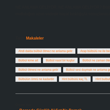
NE ANLAMA GELİYOR, NE ANLAMA GELİYOR? Bülbül üzgü
mutluluğun uzun vadede hayal kırıklığıyla sonuçlanaca
Tarih:
Makaleler
Ahdi dalda bülbül ötmez ne anlama gelir
Arap bülbülü ne ile be
Bülbül kime ait
Bülbül nasıl bir kuştur
Bülbül ne zaman öte
Bülbül ötmesi ne anlama gelir
Bülbül sesi duymak ne anlama ge
Bülbülün ömrü ne kadardır
Hint bülbülü kaç TL
Hint bulbul
Önceki Yazı