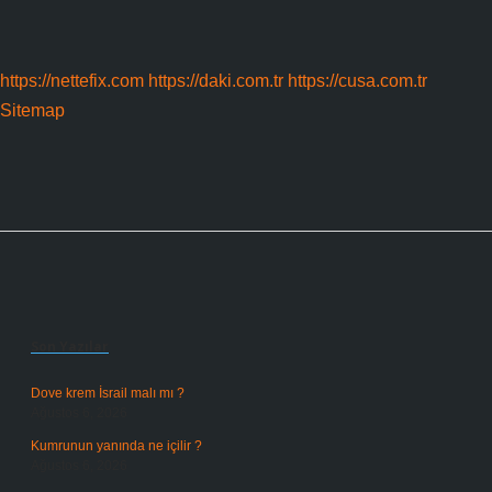
https://nettefix.com
https://daki.com.tr
https://cusa.com.tr
Sitemap
Sidebar
Son Yazılar
Dove krem İsrail malı mı ?
Ağustos 6, 2026
Kumrunun yanında ne içilir ?
Ağustos 6, 2026