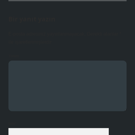
Bir yanıt yazın
E-posta adresiniz yayınlanmayacak.
Gerekli alanlar
*
ile işaretlenmişlerdir
Yorum
İsim*