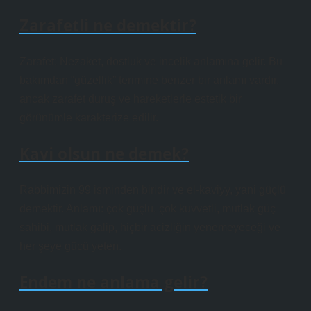
Zarafetli ne demektir?
Zarafet; Nezaket, dostluk ve incelik anlamına gelir. Bu
bakımdan “güzellik” terimine benzer bir anlamı vardır,
ancak zarafet duruş ve hareketlerle estetik bir
görünümle karakterize edilir.
Kavi olsun ne demek?
Rabbimizin 99 isminden biridir ve el-kaviyy, yani güçlü
demektir. Anlamı: çok güçlü, çok kuvvetli, mutlak güç
sahibi, mutlak galip, hiçbir acizliğin yenemeyeceği ve
her şeye gücü yeten.
Endem ne anlama gelir?