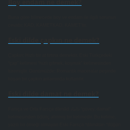
Boy endam ne demek?
Buna göre bilmecede boy ve endam ile ilgili sorunun
cevabı: KAD, KAMETKAD, KAMET’tir.
Eski dilde çapkın ne demek?
Çapkın; Hızlı bir at fırtına demektir. Eski Türkçedeki
“çap” kelimesi “hızlı gitmek, koşmak” kelimesinden
türemiştir. Günümüzde; Romantik maceralar peşinde
koşan bir çapkın anlamında kullanılır.
Eski dilde damat ne demek?
Farsça ve Orta Farsça dāmād داماد “güvey, damat”
kelimesinden ödünç alınmış bir kelimedir. Bu kelime,
yazılı bir örneği olmayan Eski Farsça *dāmātar- “düğün