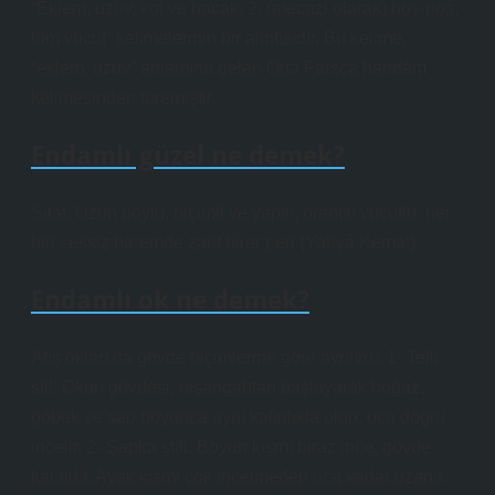
“Eklem, uzuv, kol ve bacak, 2. (mecazi olarak) boy-pos,
tüm vücut” kelimelerinin bir alıntısıdır. Bu kelime,
“eklem, uzuv” anlamına gelen Orta Farsça handām
kelimesinden türemiştir.
Endamlı güzel ne demek?
Sıfat. Uzun boylu, biçimli ve yapılı, orantılı vücutlu: her
biri sessiz haremde zarif birer peri (Yahyâ Kemal).
Endamlı ok ne demek?
Atış okları da gövde biçimlerine göre ayrılırdı: 1- Telli
stil: Okun gövdesi, nişangahtan başlayarak boğaz,
göbek ve sap boyunca aynı kalınlıkta olup, uca doğru
incelir. 2- Şapka stili: Boyun kısmı biraz ince, gövde
kalındır. Ayak kısmı çok incelmeden uca kadar uzanır.