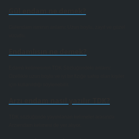
Gül endam ne demek?
Gülendam isminin anlamı: Uzun boylu, zayıf ve güzel
vücutlu.
Endamlısın ne demek?
Edamlı kelimesinin TDK Sözlüğündeki anlamı:
Özellikle uzun boylu ve iyi bir fiziğe sahip olan kişiler
için kullanıldığı söylenebilir.
Arzı endam nasıl yazılır TDK?
TDK sözlüğünde yayımlanan kelimeler arasında
Arzıendam kelimesi de yer alıyor.