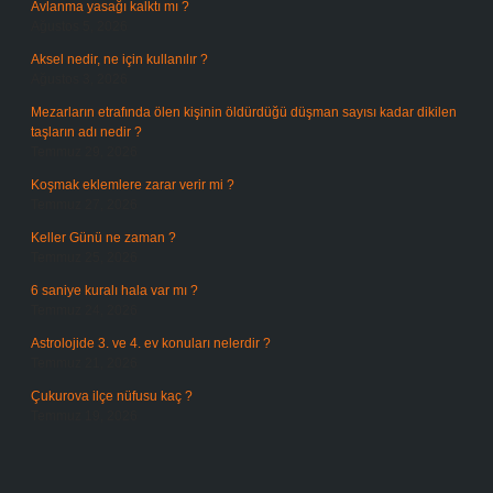
Avlanma yasağı kalktı mı ?
Ağustos 5, 2026
Aksel nedir, ne için kullanılır ?
Ağustos 3, 2026
Mezarların etrafında ölen kişinin öldürdüğü düşman sayısı kadar dikilen
taşların adı nedir ?
Temmuz 29, 2026
Koşmak eklemlere zarar verir mi ?
Temmuz 27, 2026
Keller Günü ne zaman ?
Temmuz 25, 2026
6 saniye kuralı hala var mı ?
Temmuz 24, 2026
Astrolojide 3. ve 4. ev konuları nelerdir ?
Temmuz 21, 2026
Çukurova ilçe nüfusu kaç ?
Temmuz 19, 2026