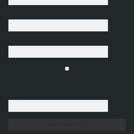
E-Posta*
Web Sitesi
Daha sonraki yorumlarımda kullanılması için adım, e-posta adresim ve
site adresim bu tarayıcıya kaydedilsin.
9 - 5 kaçtır?
*