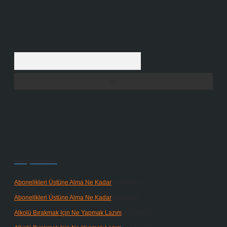
Arama
Son yorumlar
Abonelikleri Üstüne Alma Ne Kadar
için
admin
Abonelikleri Üstüne Alma Ne Kadar
için
Meral
Alkolü Bırakmak Için Ne Yapmak Lazım
için
admin