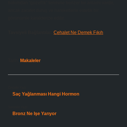
bakımdan “güzellik” terimine benzer bir anlamı vardır,
ancak zarafet duruş ve hareketlerle estetik bir
görünümle karakterize edilir.
Tavsiyeli Bağlantılar:
Cehalet Ne Demek Fıkıh
Tarih:
Makaleler
Önceki Yazı
Saç Yağlanması Hangi Hormon
Sonraki Yazı
Bronz Ne Işe Yarıyor