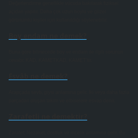
Değerlendirme genellikle vücuda bakılarak fiziksel
açıdan yapılır. Daha çok uzun boylu ve güzel
görünümlü kişiler için kullanıldığı söylenebilir.
Boy endam ne demek?
Buna göre bilmecede boy ve endam ile ilgili sorunun
cevabı: KAD, KAMETKAD, KAMET’tir.
Esvâb ne demek?
Arapçada sevb, giysi anlamına gelir. İki veya daha fazla
parçadan oluşan takım ve elbiselere esvap denir.
Zarafetli ne demektir?
Zarafet; Nezaket, dostluk ve incelik anlamına gelir. Bu