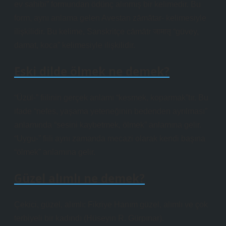
ev sahibi” formundan ödünç alınmış bir kelimedir. Bu
form, aynı anlama gelen Avestan zāmātar- kelimesiyle
ilişkilidir. Bu kelime, Sanskritçe cāmātr जामातृ “güvey,
damat, koca” kelimesiyle ilişkilidir.
Eski dilde ölmek ne demek?
“Üzül-” fiilinin gerçek anlamı “kesmek, koparmak”tır. Bu
ifade “nefes, yaşama yeteneğinin bedenden ayrılması”
anlamında “sesini kaybetmek, ölmek” anlamına gelir.
“Uygu-” fiili aynı zamanda mecazi olarak kendi başına
“ölmek” anlamına gelir.
Güzel alımlı ne demek?
Çekici, güzel, alımlı: Fikriye Hanım güzel, alımlı ve çok
terbiyeli bir kadındı (Hüseyin R. Gürpınar).