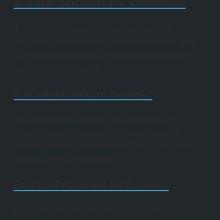
Bu ne endam ne demek?
‘Endam’ kelimesi gazel ve kaside gibi şiirlerde
sevgilinin güzelliğini övmek için sıkça kullanılır. Serv-
endam uzun boylu, Gül-endam ise gül gibi narin ve
nazik aşık anlamına gelir.
Endam etmek ne demek?
Showing off, gösteriş yapmak veya hava atmak
anlamına gelir. Ayrıca sallanmak veya dolaşmak
anlamını da içerir. Arz-ı Endam’ın TDK Sözlüğü’nün
anlamı nedir?13 Nisan 2022
Eski dilde endam ne demek?
Şekil – Nişanyan Sözlüğü. Farsça andām اندام “1.