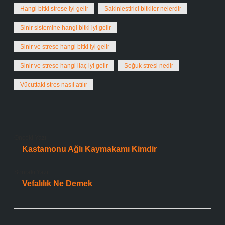
Hangi bitki strese iyi gelir
Sakinleştirici bitkiler nelerdir
Sinir sistemine hangi bitki iyi gelir
Sinir ve strese hangi bitki iyi gelir
Sinir ve strese hangi ilaç iyi gelir
Soğuk stresi nedir
Vücuttaki stres nasıl atılır
Önceki Yazı
Kastamonu Ağlı Kaymakamı Kimdir
Sonraki Yazı
Vefalılık Ne Demek