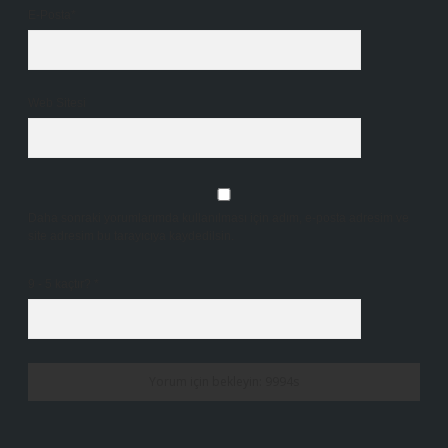
E-Posta*
Web Sitesi
Daha sonraki yorumlarımda kullanılması için adım, e-posta adresim ve
site adresim bu tarayıcıya kaydedilsin.
9 - 5 kaçtır?
*