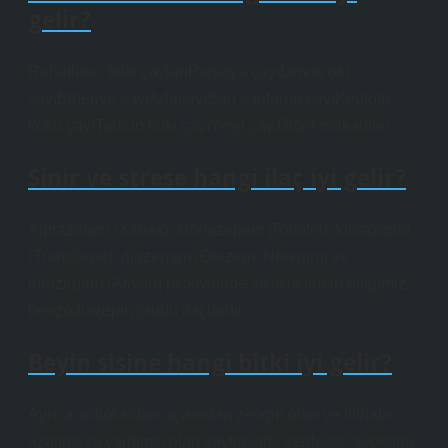
gelir?
Rahatlatıcı bitki çaylarıPapatya çayıLimon otu
çayıBiberiye çayıAdaçayıSarı kantaron çayıKediotu
kökü çayıTarhun bitki çayıYeşil çay.Diğer makaleler…
Sinir ve strese hangi ilaç iyi gelir?
Alprazolam (Xanax), klonazepam (Rivotril), klorazepat
(Tranxilene), diazepam (Diazem, Nervium) ve
lorazepam (Ativan) psikiyatride sıklıkla tercih ettiğimiz
benzodiazepin grubu ilaçlardır.
Beyin sisine hangi bitki iyi gelir?
Ayrıca antioksidan açısından zengin olan ve iltihabı
azaltmaya yardımcı olan zeytinyağı, zerdeçal, avokado