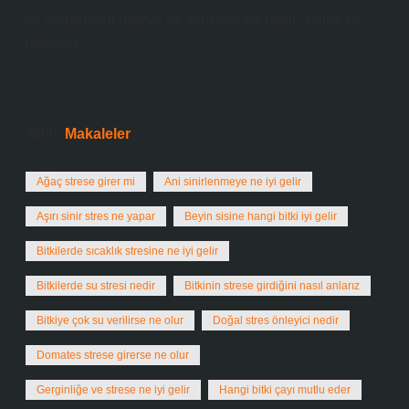
ve kırmızı-mor meyve ve sebzeler de beyin sisine iyi
gelebilir.
Tarih:
Makaleler
Ağaç strese girer mi
Ani sinirlenmeye ne iyi gelir
Aşırı sinir stres ne yapar
Beyin sisine hangi bitki iyi gelir
Bitkilerde sıcaklık stresine ne iyi gelir
Bitkilerde su stresi nedir
Bitkinin strese girdiğini nasıl anlarız
Bitkiye çok su verilirse ne olur
Doğal stres önleyici nedir
Domates strese girerse ne olur
Gerginliğe ve strese ne iyi gelir
Hangi bitki çayı mutlu eder