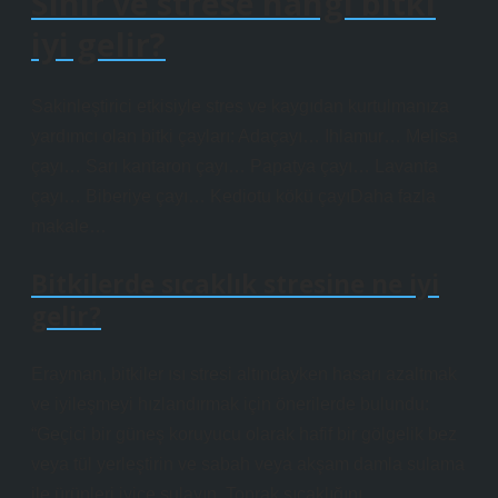
Sinir ve strese hangi bitki
iyi gelir?
Sakinleştirici etkisiyle stres ve kaygıdan kurtulmanıza
yardımcı olan bitki çayları: Adaçayı… Ihlamur… Melisa
çayı… Sarı kantaron çayı… Papatya çayı… Lavanta
çayı… Biberiye çayı… Kediotu kökü çayıDaha fazla
makale…
Bitkilerde sıcaklık stresine ne iyi
gelir?
Erayman, bitkiler ısı stresi altındayken hasarı azaltmak
ve iyileşmeyi hızlandırmak için önerilerde bulundu:
“Geçici bir güneş koruyucu olarak hafif bir gölgelik bez
veya tül yerleştirin ve sabah veya akşam damla sulama
ile ürünleri iyice sulayın. Toprak sıcaklığını