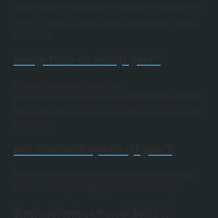
Sizi mutlu ettiği bilinen bitki çayları: Yeşil yasemin çayı,
zencefil çayı, melisa çayı, lavanta çayı, rezene çayı 30
Ocak 2023
Hangi bitki strese iyi gelir?
Arten von stressreduzierenden
KräuterteesKamillenteeMelissenteeSalbeiteeRosmarin
teeJohanniskrautteeBaldrianteeAngelikateeNelkentee
1. Okt. 2023
Ani sinirlenmeye ne iyi gelir?
İçerik: Kısa molalar verin. Sorun yaratan unsurlardan
uzak durun. Doğru iletişim yöntemlerini hatırlayın.
Sinir sistemine hangi bitki iyi