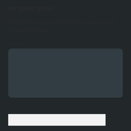
Bir yanıt yazın
E-posta adresiniz yayınlanmayacak.
Gerekli alanlar
*
ile işaretlenmişlerdir
Yorum
İsim*