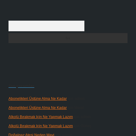
Arama
Son yorumlar
Abonelikleri Üstüne Alma Ne Kadar
için
admin
Abonelikleri Üstüne Alma Ne Kadar
için
Meral
Alkolü Bırakmak Için Ne Yapmak Lazım
için
admin
Alkolü Bırakmak Için Ne Yapmak Lazım
için
Güneş
Doğalgaz Ateşi Neden Mavi
için
admin