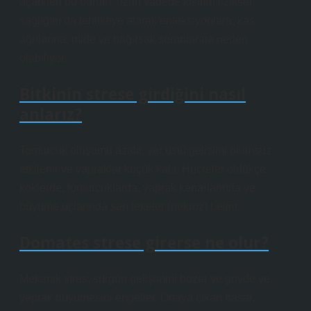
açabilen bu durum, uzun vadede kişinin fiziksel
sağlığını da tehlikeye atarak enfeksiyonlara, kas
ağrılarına, mide ve bağırsak sorunlarına neden
olabiliyor.
Bitkinin strese girdiğini nasıl
anlarız?
Tomurcuk oluşumu azalır, yer üstü gelişimi olumsuz
etkilenir ve yapraklar küçük kalır. Hücreler öldükçe
köklerde, tomurcuklarda, yaprak kenarlarında ve
büyüme uçlarında sarı lekeler (nekroz) belirir.
Domates strese girerse ne olur?
Mekanik stres, sürgün gelişimini bozar ve gövde ve
yaprak büyümesini engeller. Ortaya çıkan hasar,