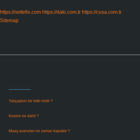
https://nettefix.com
https://daki.com.tr
https://cusa.com.tr
Sitemap
Sidebar
Son Yazılar
Yalıçapkını bir bitki midir ?
Ağustos 9, 2026
Kuvere ne dahil ?
Ağustos 8, 2026
Maaş avansları ne zaman kapatılır ?
Ağustos 7, 2026