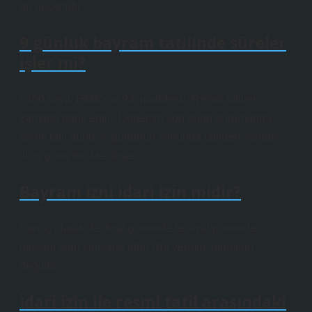
de geçerlidir.
9 günlük bayram tatilinde süreler
işler mi?
6100 sayılı HMK’nın 93. maddesi; “Resmi tatiller
zamana dahil edilir. Dönemin son günü durumunda,
resmi tatil günü, iş gününün sonunda tatilden sonraki
ilk iş günü birlikte düşer.
Bayram izni idari izin midir?
Sonuç olarak, festival gününde festival gününde
meşgul olan çalışana idari izni vermek mümkün
değildir.
İdari izin ile resmi tatil arasındaki