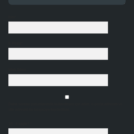
İsim*
E-Posta*
Web Sitesi
Daha sonraki yorumlarımda kullanılması için adım, e-posta adresim ve
site adresim bu tarayıcıya kaydedilsin.
10 - 4 kaçtır?
*