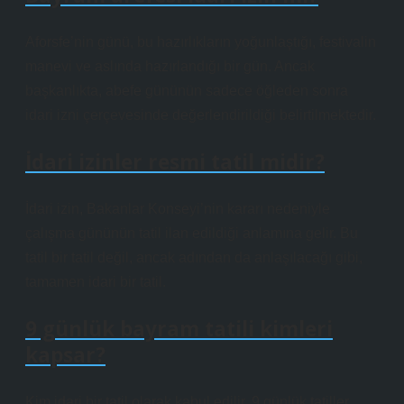
Aforsfe’nin günü, bu hazırlıkların yoğunlaştığı, festivalin
manevi ve aslında hazırlandığı bir gün. Ancak
başkanlıkta, abefe gününün sadece öğleden sonra
idari izni çerçevesinde değerlendirildiği belirtilmektedir.
İdari izinler resmi tatil midir?
İdari izin, Bakanlar Konseyi’nin kararı nedeniyle
çalışma gününün tatil ilan edildiği anlamına gelir. Bu
tatil bir tatil değil, ancak adından da anlaşılacağı gibi,
tamamen idari bir tatil.
9 günlük bayram tatili kimleri
kapsar?
Kim idari bir tatil olarak kabul edilir. 9 günlük tatiller