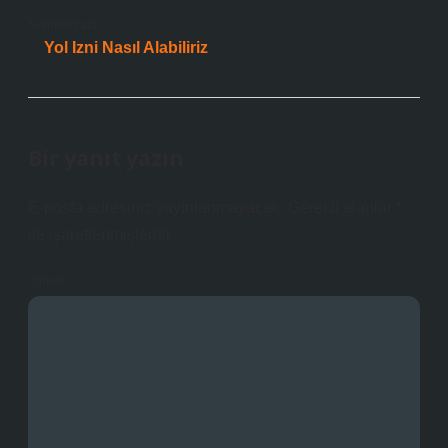
Sonraki Yazı
Yol Izni Nasıl Alabiliriz
Bir yanıt yazın
E-posta adresiniz yayınlanmayacak.
Gerekli alanlar
*
ile işaretlenmişlerdir
Yorum