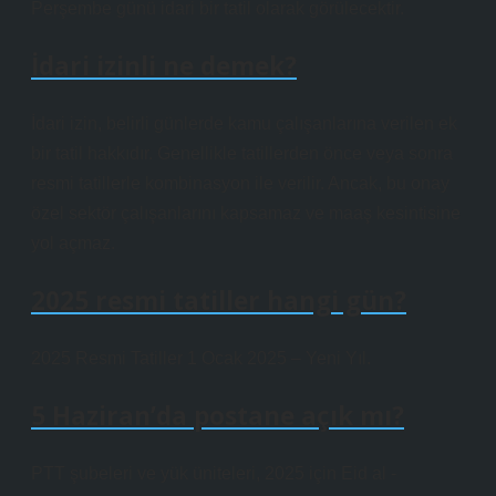
Perşembe günü idari bir tatil olarak görülecektir.
İdari izinli ne demek?
İdari izin, belirli günlerde kamu çalışanlarına verilen ek
bir tatil hakkıdır. Genellikle tatillerden önce veya sonra
resmi tatillerle kombinasyon ile verilir. Ancak, bu onay
özel sektör çalışanlarını kapsamaz ve maaş kesintisine
yol açmaz.
2025 resmi tatiller hangi gün?
2025 Resmi Tatiller 1 Ocak 2025 – Yeni Yıl.
5 Haziran’da postane açık mı?
PTT şubeleri ve yük üniteleri, 2025 için Eid al -