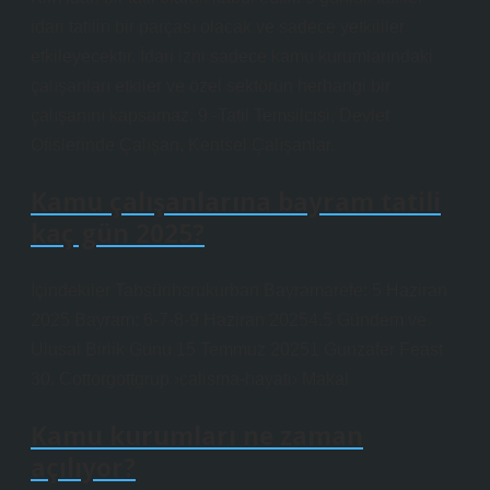
idari tatilin bir parçası olacak ve sadece yetkililer
etkileyecektir. İdari izni sadece kamu kurumlarındaki
çalışanları etkiler ve özel sektörün herhangi bir
çalışanını kapsamaz. 9 -Tatil Temsilcisi, Devlet
Ofislerinde Çalışan, Kentsel Çalışanlar.
Kamu çalışanlarına bayram tatili
kaç gün 2025?
İçindekiler Tabsürihsrukurban Bayramarefe: 5 Haziran
2025 Bayram: 6-7-8-9 Haziran 20254.5 Gündem ve
Ulusal Birlik Günü 15 Temmuz 20251 Gunzafer Feast
30. Cottorgottgrup ›calisma-hayati› Makal
Kamu kurumları ne zaman
açılıyor?