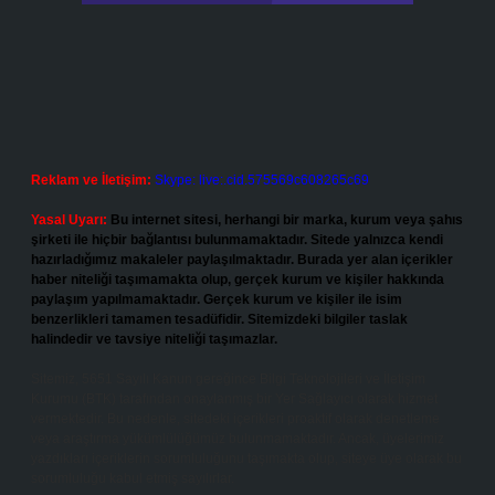
Reklam ve İletişim:
Skype: live:.cid.575569c608265c69
Yasal Uyarı:
Bu internet sitesi, herhangi bir marka, kurum veya şahıs
şirketi ile hiçbir bağlantısı bulunmamaktadır. Sitede yalnızca kendi
hazırladığımız makaleler paylaşılmaktadır. Burada yer alan içerikler
haber niteliği taşımamakta olup, gerçek kurum ve kişiler hakkında
paylaşım yapılmamaktadır. Gerçek kurum ve kişiler ile isim
benzerlikleri tamamen tesadüfidir. Sitemizdeki bilgiler taslak
halindedir ve tavsiye niteliği taşımazlar.
Sitemiz, 5651 Sayılı Kanun gereğince Bilgi Teknolojileri ve İletişim
Kurumu (BTK) tarafından onaylanmış bir Yer Sağlayıcı olarak hizmet
vermektedir. Bu nedenle, sitedeki içerikleri proaktif olarak denetleme
veya araştırma yükümlülüğümüz bulunmamaktadır. Ancak, üyelerimiz
yazdıkları içeriklerin sorumluluğunu taşımakta olup, siteye üye olarak bu
sorumluluğu kabul etmiş sayılırlar.