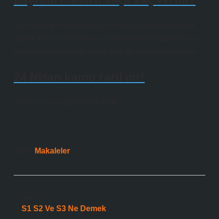
Aşırı ödeme, normal ücretin %50 artışla ödenmesi ile
yapılır. Ulusal tatillerde ve resmi tatillerde fazla mesai
durumunda, her saat için iki kez bir ücret ödenmelidir.
24 Nisan kamu tatil mi?
24 Nisan lise için bir tatil değil.
Tarih:
Makaleler
Önceki Yazı
S1 S2 Ve S3 Ne Demek