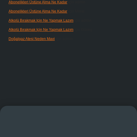
Abonelikleri Üstüne Alma Ne Kadar
için
admin
Abonelikleri Üstüne Alma Ne Kadar
için
Meral
Alkolü Bırakmak Için Ne Yapmak Lazım
için
admin
Alkolü Bırakmak Için Ne Yapmak Lazım
için
Güneş
Doğalgaz Ateşi Neden Mavi
için
admin
ndoperabet giriş