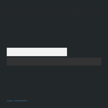
Hukuka ve yasal düzenlemelere aykırı olduğunu düşündüğünüz
içerikleri,
backlinkpanelicomtr@gmail.com
adresine bildirmeniz halinde,
ilgili içerikler yasal süre içerisinde sitemizden kaldırılacaktır.
Arama
Son yorumlar