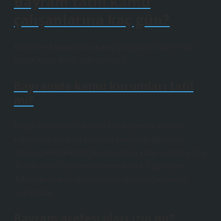
Bayram tatili kamu
çalışanlarına kaç gün?
Bu veriler kapsamında, kamu çalışanları idari bir tatil
olarak kabul edilir, yani toplam 4.
Bayramda kamu kurumları tatil
mi?
Birçok kamuoyu, kurum ve kuruluş resmi tatillerde
kapalı olsa da, özel sektörün genellikle daha kısa
olması gerekmektedir. Bu yıl verilen karar uyarınca, Eid
al -adha tatili 9 güne yükselmedi ve 4.5 gün sürdü.
Tatillerden sonra devlet ofisleri vatandaşları tekrar
başlatacak.
Bayram arefesi idari izin mi?