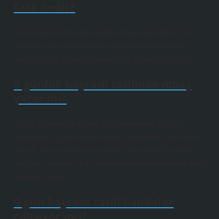
fark nedir?
Tüm kurumların tatilde tatilde olduğu durumdur. Öte
yandan, resmi kurumlarda asgari personel olması
şartıyla resmi kurumsal personelin kullandığı tatildir.
9 günlük bayram tatilinde maaş
yatar mı?
Ulusal Festival ve Genel Tatil Günlerinde (UBGT)
çalışan bir işçinin ödülü, kesinti yapmadan işsiz ödenir.
Ancak, Ulusal Festival ve Genel Tatil (UBGT) günleri
her gün işlenirse, ek bir ücret daha meşru bir ücret alma
hakkına sahiptir.
9 gün bayram tatili bankalar
çalışıyor mu?