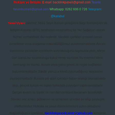
Reklam ve İletişim:
E-mail:
backlinkpaneli@gmail.com
Teams:
forumhizmeti@gmail.com
Whatsapp: 0262 606 0 726
Telegram:
@karabul
Yasal Uyarı:
Sitemiz, 5651 Sayılı Kanun gereğince Bilgi Teknolojileri ve
İletişim Kurumu (BTK) tarafından onaylanmış bir Yer Sağlayıcı olarak
hizmet vermektedir. Bu nedenle, sitedeki içerikleri proaktif olarak
denetleme veya araştırma yükümlülüğümüz bulunmamaktadır. Ancak,
üyelerimiz yazdıkları içeriklerin sorumluluğunu taşımakta olup, siteye
üye olarak bu sorumluluğu kabul etmiş sayılırlar. Bu internet sitesi,
herhangi bir marka, kurum veya şahıs şirketi ile hiçbir bağlantısı
bulunmamaktadır. Sitede yalnızca kendi hazırladığımız makaleler
paylaşılmaktadır. Burada yer alan içerikler haber niteliği taşımamakta
olup, gerçek kurum ve kişiler hakkında paylaşım yapılmamaktadır.
Gerçek kurum ve kişiler ile isim benzerlikleri tamamen tesadüfidir.
Sitemiz, kar amacı gütmeyen ve tamamen ücretsiz bir bilgi paylaşım
platformudur. Hukuka ve yasal düzenlemelere aykırı olduğunu
düşündüğünüz içerikleri,
backlinkpanelicomtr@gmail.com
adresine