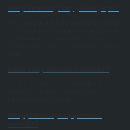
Alerji kızarıklığı kaç günde geçer?
Akut ürtiker, gıda veya ilaç kaynaklı alerjik reaksiyonlar
ve enfeksiyonlarla ortaya çıkabilir. Genellikle 2-3 hafta
içinde kendiliğinden kaybolur. Kronik ürtikeri olan
hastaların sadece %25’i dış etkenlere bağlı semptomlar
yaşar.
Ciltte alerji belirtileri nelerdir?
Cilt alerjisinin belirtileri nelerdir? Şiddetli kaşıntı,
kızarıklık, kuruluk, şişlik, kabuklanma, su dolu
kabarcıkların oluşumu, yanma.
Alerjiyi tetikleyen yiyecekler
nelerdir?