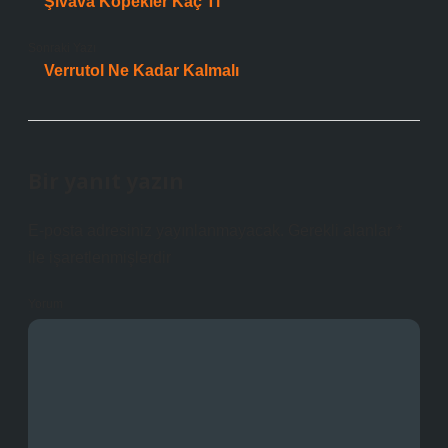
Şivava Köpekler Kaç Tl
Sonraki Yazı
Verrutol Ne Kadar Kalmalı
Bir yanıt yazın
E-posta adresiniz yayınlanmayacak.
Gerekli alanlar
*
ile işaretlenmişlerdir
Yorum