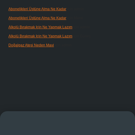
Abonelikleri Üstüne Alma Ne Kadar
için
admin
Abonelikleri Üstüne Alma Ne Kadar
için
Meral
Alkolü Bırakmak Için Ne Yapmak Lazım
için
admin
Alkolü Bırakmak Için Ne Yapmak Lazım
için
Güneş
Doğalgaz Ateşi Neden Mavi
için
admin
ndoperabet giriş