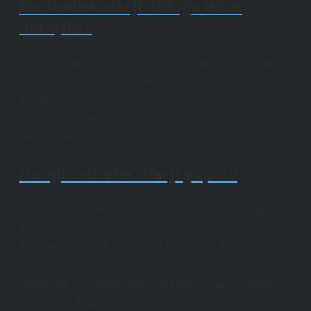
Bir besine alerji olduğu nasıl
anlaşılır?
Gıda alerjisinin en sık görülen bulguları deri döküntüsü,
kızarıklık ve alerjik egzamadır (atopik dermatit). Mide
bulantısı, kusma, karın ağrısı, şiddetli gaz ve kanlı ve
sümüksü dışkılama, son yıllarda artan gastrointestinal
alerjinin belirtileri olabilir.
Hangi sebzeler alerji yapar?
Çim polenine alerjisi olanlar için patatesle; huş ağacına
alerjisi olanlar için havuç, maydanoz, dereotu, rezene
ve patatesle; pelin otu alerjisi olanlar için kereviz ve
havuçla; çeşitli polen alerjilerinde, bu sebzelere ek
olarak, ayrıca yabani havuç, enginar, hindiba, marul vb.
sebzelerle de alerjik reaksiyonlar görülebilir.