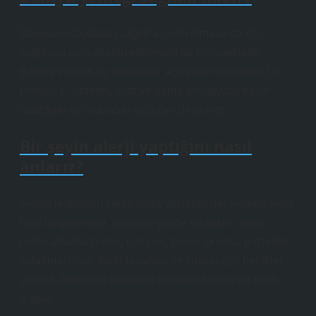
Bamyanın faydaları sağlıkla sınırlı olmasa da cilt
sağlığına olan olumlu etkileriyle de bilinmektedir.
Bamya vitamin ve mineraller açısından zengindir. Lif,
protein, C vitamini, folat ve demir gibi faydalı besin
maddeleriyle vücudun sağlığını destekler.
Bir şeyin alerji yaptığını nasıl
anlarız?
Alerjik reaksiyon sonucunda vücudun her yerinde veya
bazı bölgelerinde, özellikle yüzde kızarıklık, şişlik,
nefes almada zorluk, hapşırık, burun akıntısı, gözlerde
sulanma, ishal, mide bulantısı ve kusma gibi belirtiler
görülür. Alerjilerin etkilediği bölgeler her kişide farklı
olabilir.