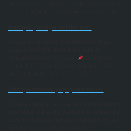
etki gösterir. Her şeyden önce içerdiği büyük su kütlesi
sayesinde şişkinlik ve gaz gibi mide sorunlarını önler.
Bamya çocuğa verilir mi?
Bamya minik gurmelerin ilk tercihleri ​​arasında yer
almaz. Ancak 8-10 aylık bebeklerin çorba ve
yemeklerinde önemli bir yer tutar.
Bamya C vitamini,
A vitamini, K vitamini, B1 vitamini, kalsiyum, demir ve
folik asit açısından önemli bir kaynaktır.
Bamya neden yapışkan olur?
Çiğ bamya baklaları (hepsi yenilebilir!) pişmiş olanlara
göre daha az mukus salgılasa da (ve bu nedenle daha
az sümüksü olsa da), mukus hala oradadır, bu yüzden
muhtemelen hala hafif yapışkan bir his