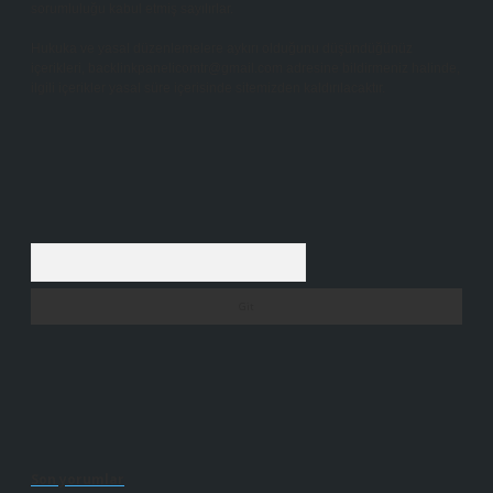
sorumluluğu kabul etmiş sayılırlar.
Hukuka ve yasal düzenlemelere aykırı olduğunu düşündüğünüz
içerikleri,
backlinkpanelicomtr@gmail.com
adresine bildirmeniz halinde,
ilgili içerikler yasal süre içerisinde sitemizden kaldırılacaktır.
Arama
Son yorumlar