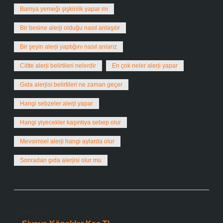
Bamya yemeği şişkinlik yapar mı
Bir besine alerji olduğu nasıl anlaşılır
Bir şeyin alerji yaptığını nasıl anlarız
Ciltte alerji belirtileri nelerdir
En çok neler alerji yapar
Gıda alerjisi belirtileri ne zaman geçer
Hangi sebzeler alerji yapar
Hangi yiyecekler kaşıntıya sebep olur
Mevsimsel alerji hangi aylarda olur
Sonradan gıda alerjisi olur mu
Önceki Yazı