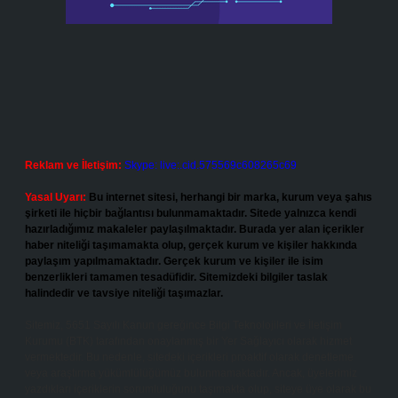
Reklam ve İletişim:
Skype: live:.cid.575569c608265c69
Yasal Uyarı:
Bu internet sitesi, herhangi bir marka, kurum veya şahıs
şirketi ile hiçbir bağlantısı bulunmamaktadır. Sitede yalnızca kendi
hazırladığımız makaleler paylaşılmaktadır. Burada yer alan içerikler
haber niteliği taşımamakta olup, gerçek kurum ve kişiler hakkında
paylaşım yapılmamaktadır. Gerçek kurum ve kişiler ile isim
benzerlikleri tamamen tesadüfidir. Sitemizdeki bilgiler taslak
halindedir ve tavsiye niteliği taşımazlar.
Sitemiz, 5651 Sayılı Kanun gereğince Bilgi Teknolojileri ve İletişim
Kurumu (BTK) tarafından onaylanmış bir Yer Sağlayıcı olarak hizmet
vermektedir. Bu nedenle, sitedeki içerikleri proaktif olarak denetleme
veya araştırma yükümlülüğümüz bulunmamaktadır. Ancak, üyelerimiz
yazdıkları içeriklerin sorumluluğunu taşımakta olup, siteye üye olarak bu