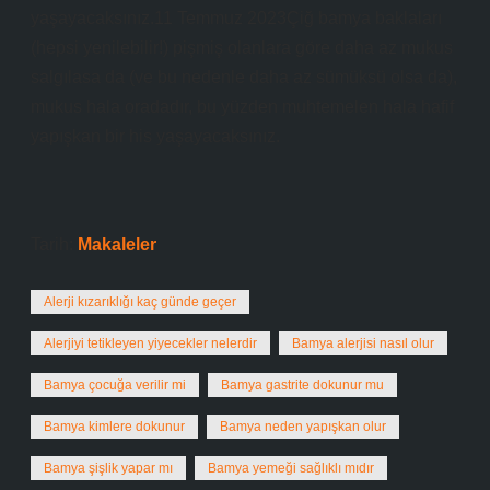
yaşayacaksınız.11 Temmuz 2023Çiğ bamya baklaları
(hepsi yenilebilir!) pişmiş olanlara göre daha az mukus
salgılasa da (ve bu nedenle daha az sümüksü olsa da),
mukus hala oradadır, bu yüzden muhtemelen hala hafif
yapışkan bir his yaşayacaksınız.
Tarih:
Makaleler
Alerji kızarıklığı kaç günde geçer
Alerjiyi tetikleyen yiyecekler nelerdir
Bamya alerjisi nasıl olur
Bamya çocuğa verilir mi
Bamya gastrite dokunur mu
Bamya kimlere dokunur
Bamya neden yapışkan olur
Bamya şişlik yapar mı
Bamya yemeği sağlıklı mıdır