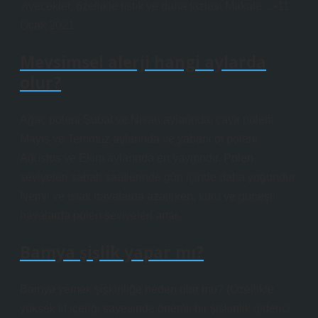
yiyecekler, özellikle fıstık ve daha fazlası Makale…•11
Ocak 2021
Mevsimsel alerji hangi aylarda
olur?
Ağaç poleni Şubat ve Nisan aylarında, çayır poleni
Mayıs ve Temmuz aylarında ve yabani ot poleni
Ağustos ve Ekim aylarında en yaygındır. Polen
seviyeleri sabah saatlerinde gün içinde daha yoğundur.
Nemli ve ıslak havalarda azalırken, kuru ve güneşli
havalarda polen seviyeleri artar.
Bamya şişlik yapar mı?
Bamya yemek şişkinliğe neden olur mu? (Özellikle
yüksek lif içeriği sayesinde önemli bir şişkinlik giderici