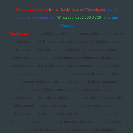
Reklam ve İletişim:
E-mail:
backlinkpaneli@gmail.com
Teams:
forumhizmeti@gmail.com
Whatsapp: 0262 606 0 726
Telegram:
@karabul
Yasal Uyarı:
Sitemiz, 5651 Sayılı Kanun gereğince Bilgi Teknolojileri ve
İletişim Kurumu (BTK) tarafından onaylanmış bir Yer Sağlayıcı olarak
hizmet vermektedir. Bu nedenle, sitedeki içerikleri proaktif olarak
denetleme veya araştırma yükümlülüğümüz bulunmamaktadır. Ancak,
üyelerimiz yazdıkları içeriklerin sorumluluğunu taşımakta olup, siteye
üye olarak bu sorumluluğu kabul etmiş sayılırlar. Bu internet sitesi,
herhangi bir marka, kurum veya şahıs şirketi ile hiçbir bağlantısı
bulunmamaktadır. Sitede yalnızca kendi hazırladığımız makaleler
paylaşılmaktadır. Burada yer alan içerikler haber niteliği taşımamakta
olup, gerçek kurum ve kişiler hakkında paylaşım yapılmamaktadır.
Gerçek kurum ve kişiler ile isim benzerlikleri tamamen tesadüfidir.
Sitemiz, kar amacı gütmeyen ve tamamen ücretsiz bir bilgi paylaşım
platformudur. Hukuka ve yasal düzenlemelere aykırı olduğunu