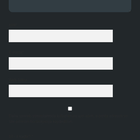
İsim*
E-Posta*
Web Sitesi
Daha sonraki yorumlarımda kullanılması için adım, e-posta adresim ve
site adresim bu tarayıcıya kaydedilsin.
10 - 4 kaçtır?
*