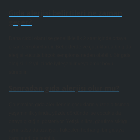
Gıda alerjisi belirtileri ne zaman
geçer?
Daha ciddi olanı ise genellikle ilk 2 saat içinde ortaya
çıkan semptomlardır. Bebeklerde ve çocuklarda bir gıda
alerjisi vücutta birçok semptoma neden olabilir. Bir gıda
alerjisi 1-2 yıl içinde iyileşebilir veya ömür boyu
sürebilir.
Sonradan gıda alerjisi olur mu?
Çalışmalar, gıda alerjilerinin çocukların yüzde altısında
yaşamın ilk yılında, yüzde dördünde ise çocuklukta
ortaya çıktığını gösteriyor. Yetişkinlikte, görülme sıklığı
aynı kalsa da azalıyor. Tüketilen herhangi bir gıdaya
karşı alerji gelişebilir.