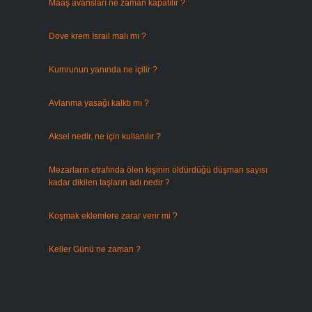
Maaş avansları ne zaman kapatılır ?
Ağustos 7, 2026
Dove krem İsrail malı mı ?
Ağustos 6, 2026
Kumrunun yanında ne içilir ?
Ağustos 6, 2026
Avlanma yasağı kalktı mı ?
Ağustos 5, 2026
Aksel nedir, ne için kullanılır ?
Ağustos 3, 2026
Mezarların etrafında ölen kişinin öldürdüğü düşman sayısı
kadar dikilen taşların adı nedir ?
Temmuz 29, 2026
Koşmak eklemlere zarar verir mi ?
Temmuz 27, 2026
Keller Günü ne zaman ?
Temmuz 25, 2026