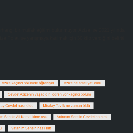
hangi bir mutfak eğitimi bulunmuyor. Azize ise 2021 yılında
e Polat ise yarışmaya katılmak için 30 kilo verdiğini belirtti.
Azize kaçıncı bölümde öğreniyor
Azize ne ameliyatı oldu
Cevdet Azizenin yaşadığını öğreniyor kaçıncı bölüm
lay Cevdet nasıl öldü
Miralay Tevfik ne zaman öldü
ım Sensin Ali Kemal kime aşık
Vatanım Sensin Cevdet hain mi
ü
Vatanım Sensin nasıl bitti