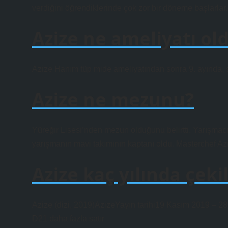
verdiğini öğrendiklerinde çok zor bir döneme başlarlar.
Azize ne ameliyatı ol
Azize Hanım tüp mide ameliyatından sonra 9. ayında, s
Azize ne mezunu?
Yüreğir Lisesi’nden mezun olduğunu belirtti. Yarışmacı, 
yarışmanın mavi takımının kaptanı oldu. Masterchef Azi
Azize kaç yılında çeki
Azize (dizi, 2019)AzizeYayın tarihi19 Kasım 2019 – 
D21 daha fazla satır