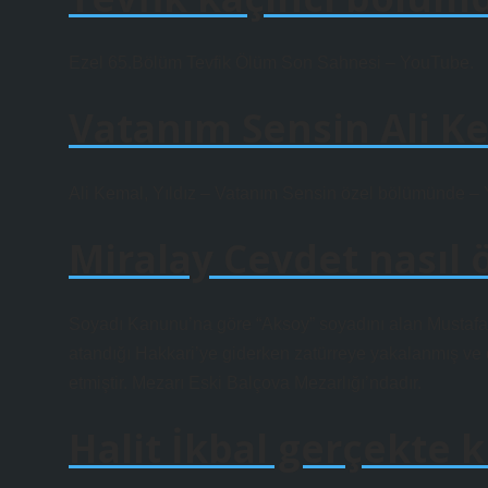
Ezel 65.Bölüm Tevfik Ölüm Son Sahnesi – YouTube.
Vatanım Sensin Ali K
Ali Kemal, Yıldız – Vatanım Sensin özel bölümünde – Yo
Miralay Cevdet nasıl 
Soyadı Kanunu’na göre “Aksoy” soyadını alan Mustafa
atandığı Hakkari’ye giderken zatürreye yakalanmış v
etmiştir. Mezarı Eski Balçova Mezarlığı’ndadır.
Halit İkbal gerçekte 