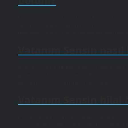
bölüm?
Estonya, İsveç, Slovakya ve Danimarka’nın para birimi
yazılımınızı kapatın ve sayfayı yenileyin. Cevdet Azize
bölümünde Cevdet, Azize’nin hayatta olduğunu öğreniyo
Vatanım Sensin nasıl b
Azize ve Cevdet’in vurulma sahnesiyle damga vuran Va
girerek Yunan işgaline son verdi. İşte Vatanım Sensi
beni gözyaşlarına boğan bir bölümle sona erdi.
Vatanım Sensin hilal
Hiç vakit kaybetmeden Hilal’i hastaneye götürür. Cevdet
söyleyemeyen Cevdet, baygınken taşıdığı sırları itiraf 