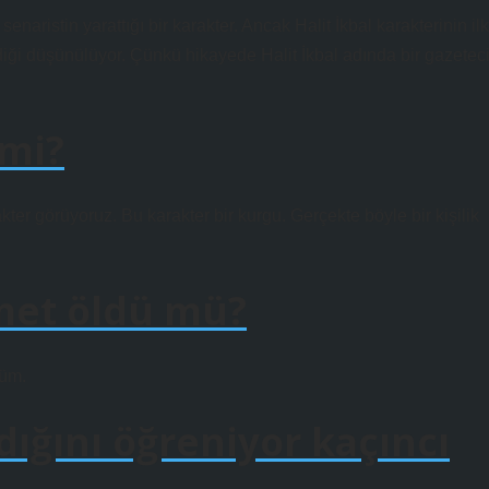
enaristin yarattığı bir karakter. Ancak Halit İkbal karakterinin ilk
ği düşünülüyor. Çünkü hikayede Halit İkbal adında bir gazetec
 mi?
kter görüyoruz. Bu karakter bir kurgu. Gerçekte böyle bir kişilik
met öldü mü?
lüm.
dığını öğreniyor kaçıncı