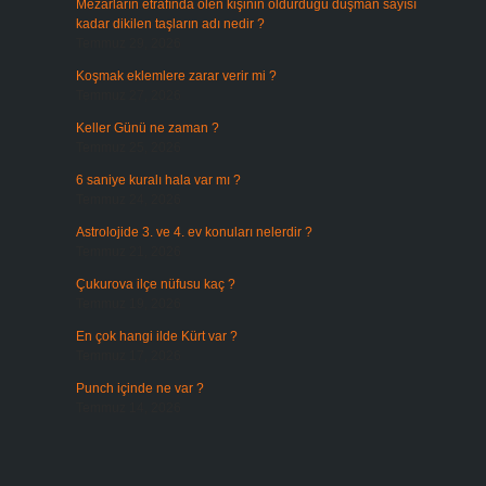
Mezarların etrafında ölen kişinin öldürdüğü düşman sayısı
kadar dikilen taşların adı nedir ?
Temmuz 29, 2026
Koşmak eklemlere zarar verir mi ?
Temmuz 27, 2026
Keller Günü ne zaman ?
Temmuz 25, 2026
6 saniye kuralı hala var mı ?
Temmuz 24, 2026
Astrolojide 3. ve 4. ev konuları nelerdir ?
Temmuz 21, 2026
Çukurova ilçe nüfusu kaç ?
Temmuz 19, 2026
En çok hangi ilde Kürt var ?
Temmuz 17, 2026
Punch içinde ne var ?
Temmuz 14, 2026