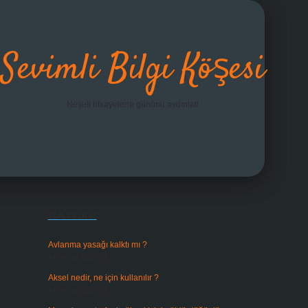
Sevimli Bilgi Köşesi
Neşeli hikayelerle gününü aydınlat!
Sidebar
grandoperabet giriş
Son Yazılar
Avlanma yasağı kalktı mı ?
Ağustos 5, 2026
Aksel nedir, ne için kullanılır ?
Ağustos 3, 2026