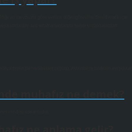
rildiği ve mevzuata göre verilen diğer görevleri denetlemek için,
 veya kurtarılan suç enstrümanlarına sahip kurbağalardan
alya faşist bir paramiliter örgüttü. Avustralya tarihinin en büyük
’nde muhafız ne demek?
önetiminden sorumludur.
hafız ne anlama gelir?