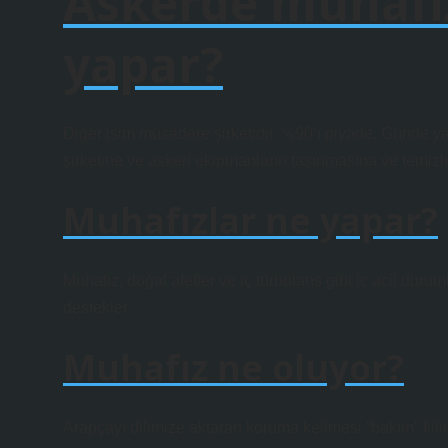
Askerde muhafı
yapar?
Diğer isim müsadere şirketidir. %90’ı piyade. Günde y
şirketine ve askeri ekipmanların taşınmasına ve temiz
Muhafızlar ne yapar?
Muhafız, doğal afetler ve iç türbülans gibi iç acil dur
destekler.
Muhafız ne oluyor?
Arapçayı dilimize aktaran koruma kelimesi “bakım” fiili