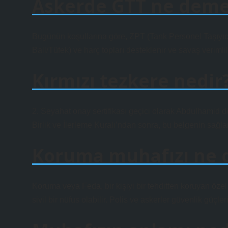
Askerde GTT ne dem
Bugünün koşullarına göre, ZPT (Tank Personel Taşıyıcı
Ball/Tüfek) ve harç topları desteklenir ve savaş verimlil
Kırmızı tezkere nedir
2. Seyahat onay sertifikası geçici olarak Abdulhamid 
Birlik ve İlerleme Kuralı’ndan sonra, bu belgenin sağlan
Koruma muhafızı ne
Koruma veya Feda, bir kişiyi bir tehditten koruyan özel 
sivil bir nüfus olabilir. Polis ve askerler güvenlik güçleri