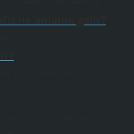
 kelime, koruduğu ve koruduğu anlamına gelir.
fız ne anlama gelir?
ksınız.
ir?
 ve Frieden’deki Türkiye Başkanının güvenliğini sunan
n güvenliğini garanti eden Türkiye Cumhuriyeti Askeri Birimi.