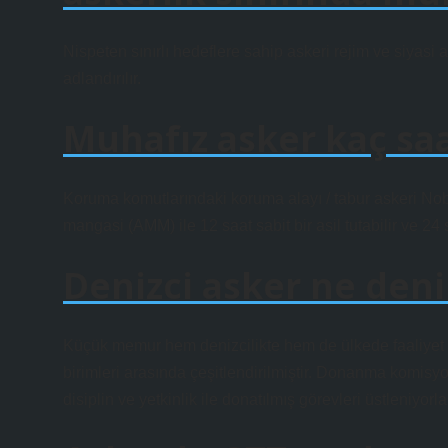
Nispeten sınırlı hedeflere sahip askeri rejim ve siyasi
adlandırılır.
Muhafız asker kaç saa
Koruma komutlarındaki koruma alayı / tabur askeri Nobe
mangasi (AMM) ile 12 saat sabit bir asil tutabilir ve 24 
Denizci asker ne deni
Küçük memur hem denizcilikte hem de ülkede faaliyet 
birimleri arasında çeşitlendirilmiştir. Donanma komis
disiplin ve yetkinlik ile donatılmış görevleri üstleniyorla