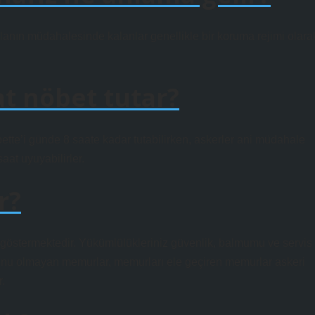
 alanın müdahalesinde kalanlar genellikle bir koruma rejimi olara
t nöbet tutar?
tte’i günde 8 saate kadar tutabilirken, askerler ani müdahale
saat uyuyabilirler.
r?
göstermektedir. Yükümlülükleriniz güvenlik, balmumu ve servis
yonu olmayan memurlar, memurları ele geçiren memurlar askeri
r.