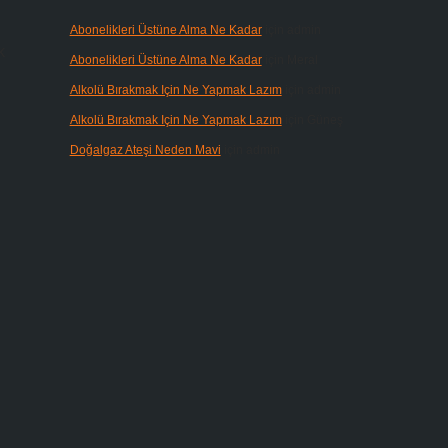
Abonelikleri Üstüne Alma Ne Kadar
için
admin
k
Abonelikleri Üstüne Alma Ne Kadar
için
Meral
Alkolü Bırakmak Için Ne Yapmak Lazım
için
admin
Alkolü Bırakmak Için Ne Yapmak Lazım
için
Güneş
Doğalgaz Ateşi Neden Mavi
için
admin