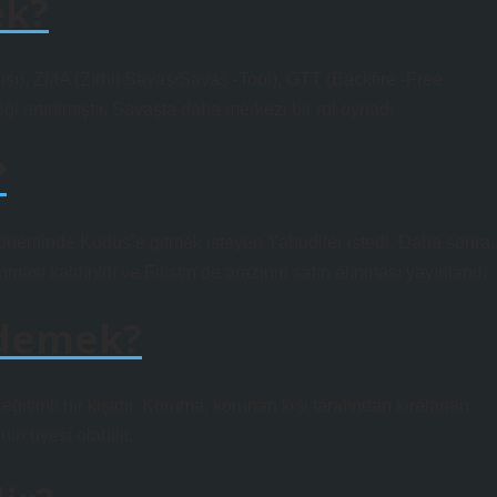
ek?
sı), ZMA (Zırhlı Savaş/Savaş -Tool), GTT (Backfire -Free
iği artırılmıştır. Savaşta daha merkezi bir rol oynadı.
?
döneminde Kudüs’e gitmek isteyen Yahudiler istedi. Daha sonra,
ması kaldırıldı ve Filistin’de arazinin satın alınması yayınlandı.
 demek?
eğitimli bir kişidir. Koruma, korunan kişi tarafından kiralanan
nin üyesi olabilir.