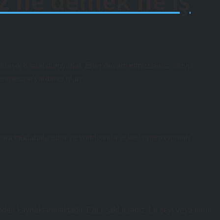
z ne demek ne iş
aklaşık 8 saat duruyorlar. Eğer devam etmezseniz, servis
lenmesine yardımcı olun.
umlara müdahale eder ve yurtdışında askeri operasyonları
nden kaynaklanmaktadır. Eğer saklarsanız, bir şeyi veya birini