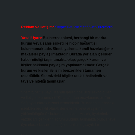
Reklam ve İletişim:
Skype: live:.cid.575569c608265c69
Yasal Uyarı:
Bu internet sitesi, herhangi bir marka,
kurum veya şahıs şirketi ile hiçbir bağlantısı
bulunmamaktadır. Sitede yalnızca kendi hazırladığımız
makaleler paylaşılmaktadır. Burada yer alan içerikler
haber niteliği taşımamakta olup, gerçek kurum ve
kişiler hakkında paylaşım yapılmamaktadır. Gerçek
kurum ve kişiler ile isim benzerlikleri tamamen
tesadüfidir. Sitemizdeki bilgiler taslak halindedir ve
tavsiye niteliği taşımazlar.
Sitemiz, 5651 Sayılı Kanun gereğince Bilgi Teknolojileri
ve İletişim Kurumu (BTK) tarafından onaylanmış bir Yer
Sağlayıcı olarak hizmet vermektedir. Bu nedenle, sitedeki
içerikleri proaktif olarak denetleme veya araştırma
yükümlülüğümüz bulunmamaktadır. Ancak, üyelerimiz
yazdıkları içeriklerin sorumluluğunu taşımakta olup, siteye
üye olarak bu sorumluluğu kabul etmiş sayılırlar.