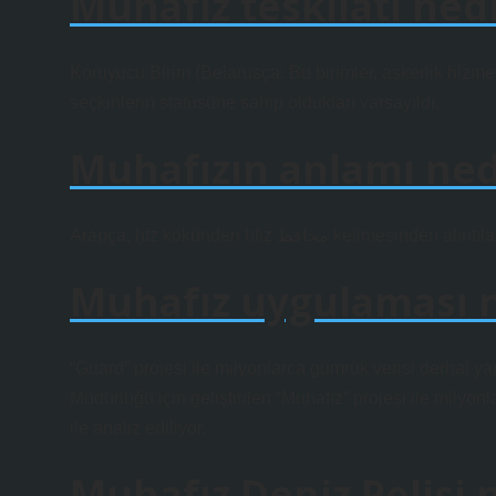
Muhafız teskilati ned
Koruyucu Birim (Belarusça: Bu birimler, askerlik hizme
seçkinlerin statüsüne sahip oldukları varsayıldı.
Muhafızın anlamı ned
Arapça, ḥfẓ kökünden ḥfiẓ محافظ kelimesinden a
Muhafız uygulaması 
“Guard” projesi ile milyonlarca gümrük verisi derhal ya
Müdürlüğü için geliştirilen “Muhafız” projesi ile milyonl
ile analiz ediliyor.
Muhafız Deniz Polisi n