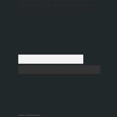
Hukuka ve yasal düzenlemelere aykırı olduğunu
düşündüğünüz içerikleri,
backlinkpanelicomtr@gmail.com
adresine bildirmeniz halinde, ilgili içerikler yasal süre
içerisinde sitemizden kaldırılacaktır.
Arama
Son yorumlar