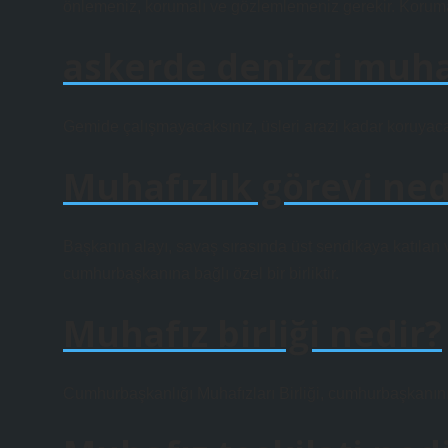
önlemeniz, korumalı ve gözlemlemeniz gerekir. Koruma
askerde denizci muha
Gemide çalışmayacaksınız, üsleri arazi kadar koruyaca
Muhafızlık görevi ned
Başkanın alayı, savaş sırasında üst sendikaya katılan
cumhurbaşkanına bağlı özel bir birliktir.
Muhafız birliği nedir?
Cumhurbaşkanlığı Muhafızları Birliği, cumhurbaşkanını