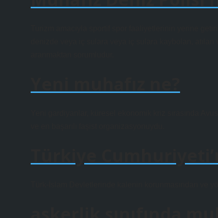
Turizm amacıyla sportif spor faaliyetlerinin yerine geti
denizde veya iç sulara veya iç sulara kaybolan, atılan
aranmaktan sorumludur.
Yeni muhafız ne?
Yeni gardiyanlar, küresel ekonomik kriz sırasında Avustr
ve en başarılı faşist organizasyonuydu.
Türkiye Cumhuriyeti
Türk-İslam Devletlerinde kalenin korunmasından ve y
askerlik sınıfında mu