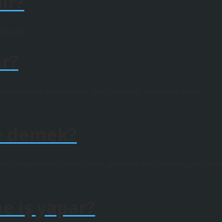
ir?
lıntılanmıştır.
ir?
tindeki üstün hizmetlerine göre “muhafız” statüsünü aldı ve
e demek?
 alanın müdahalesinde kalanlar genellikle bir koruma rejimi olara
e iş yapar?