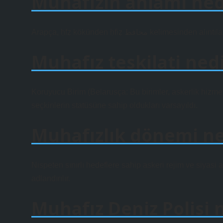
Muhafızın anlamı ned
Arapça, ḥfẓ kökünden ḥfiẓ محافظ kelimesinden a
Muhafız teskilati ned
Koruyucu Birim (Belarusça: Bu birimler, askerlik hizme
seçkinlerin statüsüne sahip oldukları varsayıldı.
Muhafızlık dönemi n
Nispeten sınırlı hedeflere sahip askeri rejim ve siyasi
adlandırılır.
Muhafız Deniz Polisi n