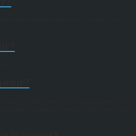
ir?
tindeki üstün hizmetlerine göre “muhafız” statüsünü aldı ve
ir?
lıntılanmıştır.
nedir?
pay zeka ile analiz ediliyor. Ticaret Bakanlığı Gümrük Genel
arca gümrük verisi artık yapay zeka ve kaçakçılık riskleri uyarısı
e iş yapar?