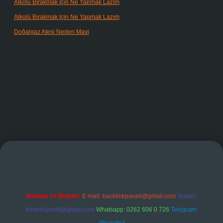
Alkolü Bırakmak Için Ne Yapmak Lazım
için
admin
Alkolü Bırakmak Için Ne Yapmak Lazım
için
Güneş
Doğalgaz Ateşi Neden Mavi
için
admin
grandoperabet giriş
Reklam ve İletişim:
E-mail:
backlinkpaneli@gmail.com
Teams:
forumhizmeti@gmail.com
Whatsapp: 0262 606 0 726
Telegram: