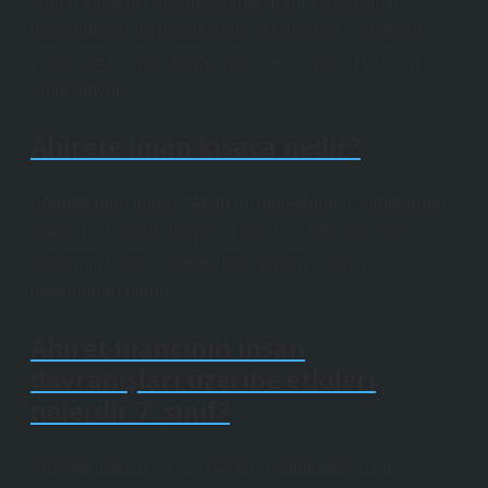
ölümü yaşamın devamı olarak görür ve yaşamın
başlangıcı Allah olarak Allah’la tanışmak için ebedi
yaşam ve ölümün başlangıcı olarak görür. Bu onun için
umut ediyor.
Âhirete iman kısaca nedir?
Ahirette olan inanç, “Allah’ın, meleklerinin, kitaplarının,
kitaplarının, öbür dünyanın günü ve kötülüğünün
kaderinin kaderi” olarak ifade edilen İslam’ın
ilkelerinden biridir.
Ahiret inancının insan
davranışları üzerine etkileri
nelerdir 7. sınıf?
Ahirette inanan bir kişi her türlü kötülükten uzak