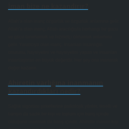
İman bize ne kazandırır?
Allah’a olan inanç özgürlük ve özgürlük anlamına gelir.
Allah’a olan inanç, Allah aracılığıyla herhangi bir gücü
ve gücü tanımamak ve hizmetçi olmamak anlamına
gelir. Yaratıcıya olan inanç, insanları insanlığın
onurunu, haysiyetini ve haysiyetini yapan ve insanları
insanlaştıran en büyük değerdir. Her şey ona inanarak
değer kazanır.
Ahiretin varlığına inanmanın
kazandırdıkları nedir?
Sağlık sigortası şirketlerine psikolojik yönler, teselli ve
barışın da sadık bir kişi ve toplum için barış içinde
olduğuna inanmak da barış içinde. Ahirette inanan kişi