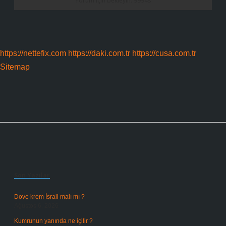
https://nettefix.com
https://daki.com.tr
https://cusa.com.tr
Sitemap
Sidebar
Son Yazılar
Dove krem İsrail malı mı ?
Ağustos 6, 2026
Kumrunun yanında ne içilir ?