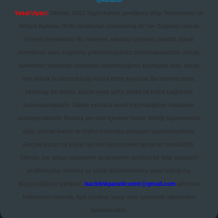
@karabul
Yasal Uyarı:
Sitemiz, 5651 Sayılı Kanun gereğince Bilgi Teknolojileri ve
İletişim Kurumu (BTK) tarafından onaylanmış bir Yer Sağlayıcı olarak
hizmet vermektedir. Bu nedenle, sitedeki içerikleri proaktif olarak
denetleme veya araştırma yükümlülüğümüz bulunmamaktadır. Ancak,
üyelerimiz yazdıkları içeriklerin sorumluluğunu taşımakta olup, siteye
üye olarak bu sorumluluğu kabul etmiş sayılırlar. Bu internet sitesi,
herhangi bir marka, kurum veya şahıs şirketi ile hiçbir bağlantısı
bulunmamaktadır. Sitede yalnızca kendi hazırladığımız makaleler
paylaşılmaktadır. Burada yer alan içerikler haber niteliği taşımamakta
olup, gerçek kurum ve kişiler hakkında paylaşım yapılmamaktadır.
Gerçek kurum ve kişiler ile isim benzerlikleri tamamen tesadüfidir.
Sitemiz, kar amacı gütmeyen ve tamamen ücretsiz bir bilgi paylaşım
platformudur. Hukuka ve yasal düzenlemelere aykırı olduğunu
düşündüğünüz içerikleri,
backlinkpanelicomtr@gmail.com
adresine
bildirmeniz halinde, ilgili içerikler yasal süre içerisinde sitemizden
kaldırılacaktır.