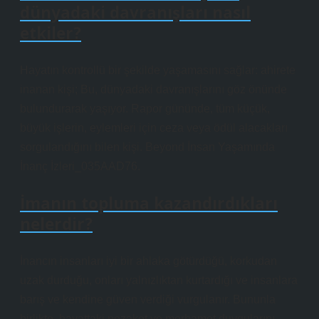
dünyadaki davranışları nasıl
etkiler?
Hayatın kontrollü bir şekilde yaşamasını sağlar: ahirete
inanan kişi; Bu, dünyadaki davranışlarını göz önünde
bulundurarak yaşıyor. Rapor gününde, tüm küçük,
büyük işlerin, eylemleri için ceza veya ödül alacakları
sorgulandığını bilen kişi. Beyond İnsan Yaşamında
İnanç İzleri_035AAD76.
İmanın topluma kazandırdıkları
nelerdir?
İnancın insanları iyi bir ahlaka götürdüğü, korkudan
uzak durduğu, onları yalnızlıktan kurtardığı ve insanlara
barış ve kendine güven verdiği vurgulanır. Bununla
birlikte, hayattaki nezaket ve merhamet duygularını