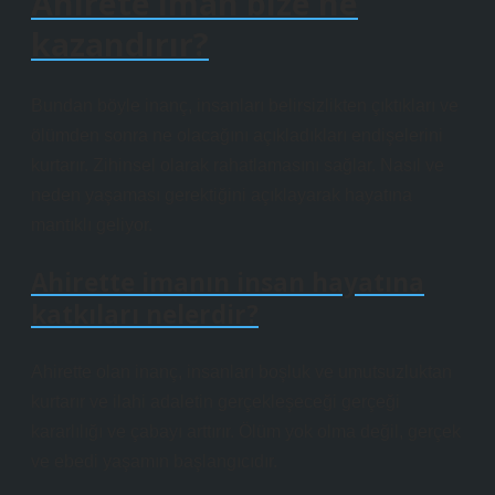
Âhirete iman bize ne
kazandırır?
Bundan böyle inanç, insanları belirsizlikten çıktıkları ve
ölümden sonra ne olacağını açıkladıkları endişelerini
kurtarır. Zihinsel olarak rahatlamasını sağlar. Nasıl ve
neden yaşaması gerektiğini açıklayarak hayatına
mantıklı geliyor.
Ahirette imanın insan hayatına
katkıları nelerdir?
Ahirette olan inanç, insanları boşluk ve umutsuzluktan
kurtarır ve ilahi adaletin gerçekleşeceği gerçeği
kararlılığı ve çabayı arttırır. Ölüm yok olma değil, gerçek
ve ebedi yaşamın başlangıcıdır.