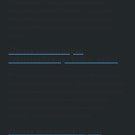
durmaya çalışır. Yalan söylemiyor, başkalarının
arkasında konuşmuyor. Adaletsizlik, hırsızlık, içme,
kumar, iftira ve boyut gibi olumsuz davranışlardan
kaçınır. Ahirette inanan bir kişi her zaman iyi iş için
çabalar.
Âhirete imanın hayatı
anlamlandırmaya katkısı nedir?
Bundan sonra inanan bir kişi, dini ve laik görevlerini
yerine getirir. Çünkü bir ödülün varlığına ve bir cezanın
varlığına inanan kişi, Allah’ın huzurunda, kendisine bu
dünyada ne taahhüt ettiğini sorduğunu bilir. Bu
nedenle, yasal ve ahlaki ve vicdanlı kontrolün
ötesindeki inanç insanlara sunmaktadır.
Âhirete iman etmek kişinin