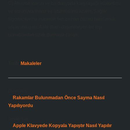
C) Ahirette inanın ve bu dünyada karşılaştığı felaketlere
ve sorunlara inanır ve üzüntüsünü azaltır. Sağlık
sigortacılarına inanmak her zaman ölümü hatırlamak
anlamına gelir. Asla ölüm düşünmeyen bir kişi
günahlardan uzak durmaya çalışır.
Tarih:
Makaleler
Önceki Yazı
Rakamlar Bulunmadan Önce Sayma Nasıl
Yapılıyordu
Sonraki Yazı
Apple Klavyede Kopyala Yapıştır Nasıl Yapılır