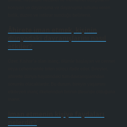
koruyan ve dayanışma ve dayanışma ruhunu veren
birlik, düzen ve istikrar sunduğu belirlenir.
Âhirete iman etmek, kişinin
dünyadaki davranışlarını nasıl
etkiler?
Özet: Kishor’a olan inanç, ölümle başlayan ve cennet
veya cehennemle biten süreci ifade eder. Bireyler,
ahirette dünya hayatındaki tüm davranışlarından
sorumlu olacaklardır. Bu durum, bireyin yaşamını
etkileyen inanç ilkelerinden birinin ötesinde olduğuna
inanır.
İman etmenin kişiye faydaları
nelerdir?