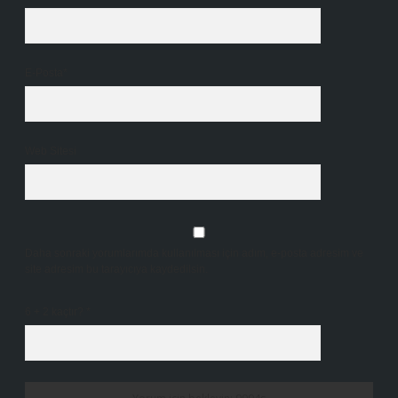
E-Posta*
Web Sitesi
Daha sonraki yorumlarımda kullanılması için adım, e-posta adresim ve
site adresim bu tarayıcıya kaydedilsin.
6 + 2 kaçtır?
*