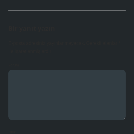
Bir yanıt yazın
E-posta adresiniz yayınlanmayacak.
Gerekli alanlar
*
ile işaretlenmişlerdir
Yorum
İsim*