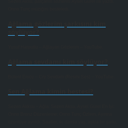
Sezen Aksu, parçanın sözlerini Aysel Gürel ile yazdı.
Onno Tunç müziğini besteledi.
Ağlama gözlerim şarkısını kim
söylüyor?
Yusuf Harputlu – Ağlayan Gözlerim – YouTube.
Ağlama sevdamı kim söylüyor?
Bülent Ersoy – Cry Sevdam (Resmi Ses) – YouTube.
Sen Ağlama kimin bestesi?
Sezen Akksu – Ağla: Sezen Aksu, Aysel Gürel En İyi:
Onno Bronz Düzenleme: Onno Tunç Özlem, Ayırma
üzüntüye ayrıldı. Saatler, iki damla yaş, aşkla bir şarkı,