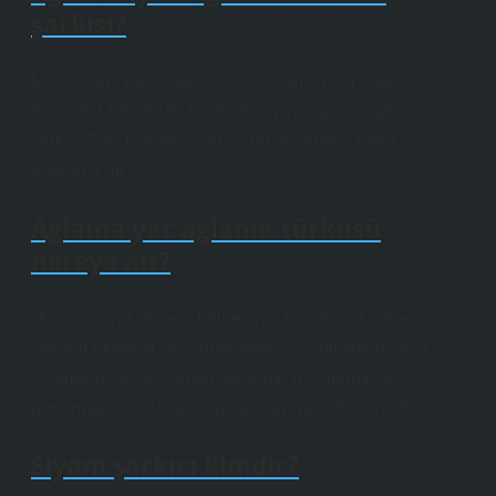
şarkısı?
My Crying “Türk şarkıcısı Ziyet Sali’nin bir şarkısı. 3
Ekim 2017’de DMC tarafından yayınlandı. Şarkının
şarkısı Zeki Günner’e ait ve düzenlemesi Alper
Atakan’a ait.
Ağlama yar ağlama türküsü
nereye ait?
“Ağlayan Yar Wines” bölgesinin Diyarbakır bölgesi
Senem Akdemir’in yorumlanmasıyla birlikte geliyor.
“Ahmet Tuzlu ve Senem Akdemir’in sunumu ve
performansı ile” Köprü “bu akşam yeni Bölüm 20.
Siyam şarkıcı kimdir?