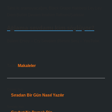
Tabii ki aramayacağım, Black Grape Habbesi Ley Ley
Dom Bullet Devam Ibrahim Tatlises/Şarkılar
Ağlama sevdamı kim söylüyor?
Bülent Ersoy – Cry Sevdam (Resmi Ses) – YouTube.
Tarih:
Makaleler
Önceki Yazı
Sıradan Bir Gün Nasıl Yazılır
Sonraki Yazı