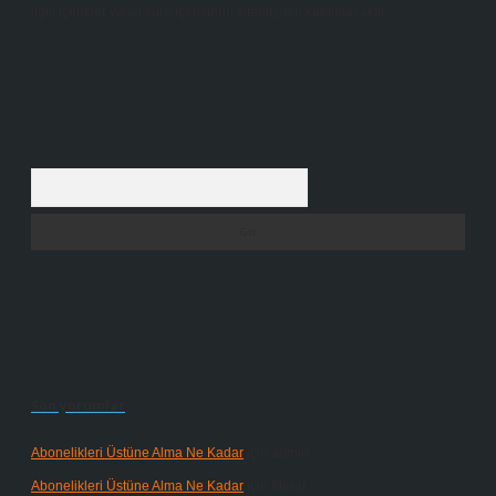
ilgili içerikler yasal süre içerisinde sitemizden kaldırılacaktır.
Arama
Son yorumlar
Abonelikleri Üstüne Alma Ne Kadar
için
admin
Abonelikleri Üstüne Alma Ne Kadar
için
Meral