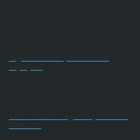
Siyam müzik dünyasını İran kökenli bir şarkıcı ve söz
yazarı olarak aldı. Gerçek adı Sıamak Shabdel Borhan,
1984 yılında İran’da doğdu. Müzik ve tutkusu ile genç
yaşta ön plana çıkan Siyam, 2009 yılında Torkiye’ye
göç etti.
“Ağlama Anne” şarkısını kim
söylüyor?
SELDA DAĞCAN | Dün gece “Far City” serisinde
yayınlanan çift -kifttelli albümü 1997’de piyasaya
sürüldü.
Sezen Aksu Sen Ağlama şarkı sözü
kime ait?