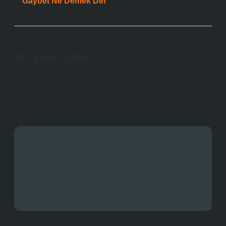
Gaybet Ne Demek Din
Bir yanıt yazın
E-posta adresiniz yayınlanmayacak.
Gerekli alanlar
*
ile işaretlenmişlerdir
Yorum