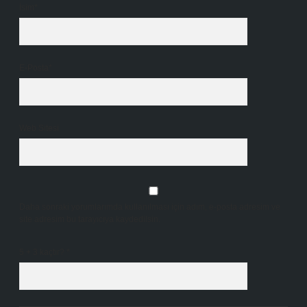
İsim*
E-Posta*
Web Sitesi
Daha sonraki yorumlarımda kullanılması için adım, e-posta adresim ve
site adresim bu tarayıcıya kaydedilsin.
5 + 3 kaçtır?
*