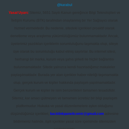
@karabul
Yasal Uyarı:
Sitemiz, 5651 Sayılı Kanun gereğince Bilgi Teknolojileri ve
İletişim Kurumu (BTK) tarafından onaylanmış bir Yer Sağlayıcı olarak
hizmet vermektedir. Bu nedenle, sitedeki içerikleri proaktif olarak
denetleme veya araştırma yükümlülüğümüz bulunmamaktadır. Ancak,
üyelerimiz yazdıkları içeriklerin sorumluluğunu taşımakta olup, siteye
üye olarak bu sorumluluğu kabul etmiş sayılırlar. Bu internet sitesi,
herhangi bir marka, kurum veya şahıs şirketi ile hiçbir bağlantısı
bulunmamaktadır. Sitede yalnızca kendi hazırladığımız makaleler
paylaşılmaktadır. Burada yer alan içerikler haber niteliği taşımamakta
olup, gerçek kurum ve kişiler hakkında paylaşım yapılmamaktadır.
Gerçek kurum ve kişiler ile isim benzerlikleri tamamen tesadüfidir.
Sitemiz, kar amacı gütmeyen ve tamamen ücretsiz bir bilgi paylaşım
platformudur. Hukuka ve yasal düzenlemelere aykırı olduğunu
düşündüğünüz içerikleri,
backlinkpanelicomtr@gmail.com
adresine
bildirmeniz halinde, ilgili içerikler yasal süre içerisinde sitemizden