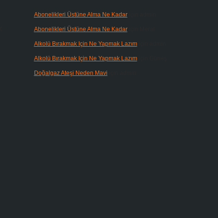
Abonelikleri Üstüne Alma Ne Kadar
için
admin
k
Abonelikleri Üstüne Alma Ne Kadar
için
Meral
Alkolü Bırakmak Için Ne Yapmak Lazım
için
admin
Alkolü Bırakmak Için Ne Yapmak Lazım
için
Güneş
Doğalgaz Ateşi Neden Mavi
için
admin