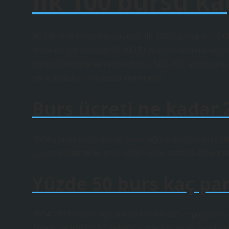
İlk 100 bursu ka
(6) DİL değerlendirme türünde; İlk 100’e girenlere 15.
arasında yer alanlara 12.500 TL burs ve barınma ve ye
burs ve barınma ve yemek bursu, 501-750. sıralar arası
yer alanlara 6. sıra bursu verilecektir.
Burs ücreti ne kadar 
2024 yılında ön lisans ve lisans öğrencileri için burs mi
için burs ödemeleri aylık 4.000 TL’ye, doktora öğrenciler
Yüzde 50 burs kaç pa
2024-2025 eğitim-öğretim yılı tüm fakülte ve programl
öğrenciler için (“%50 indirim” kontenjanından yararlanı