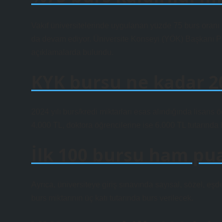
Vakıf üniversitelerinde uygulanan yüzde 75 burs oranı k
da devam ediyor. Üniversite Konseyi (YÖK) Başkanı Pro
açıklamalarda bulundu.
KYK bursu ne kadar 2
2024 yılı burs/kredi miktarları esas alındığında lisans 
4.000 TL, doktora öğrencilerine ise 6.000 TL tutarında
İlk 100 bursu ham pu
Ayrıca, üniversiteye giriş sınavında sayısal, sözel, eşd
burs miktarının üç katı tutarında burs verilecek.