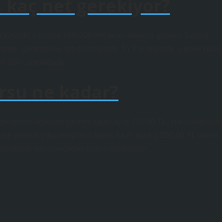
in kaç net gerekiyor?
a türünde yaklaşık 180-200 net puan almanız gerekir. Sayısal
matik, geometri ve fen bilimlerinde TYT testlerinde yüksek puan
80-200 civarındadır.
rsu ne kadar?
rtaöğretim öğrenim yardımı tutarı aylık 750,00 TL, yükseköğretim
lere yönelik yükseköğretim bursu tutarı aylık 1.250,00 TL olarak
encilerine yükseköğretim bursu verilecektir.