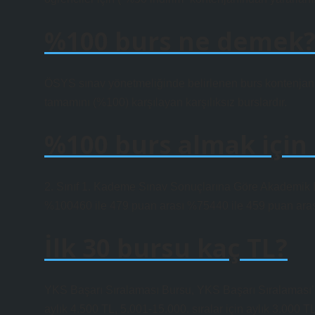
%100 burs ne demek
ÖSYS sınav yönetmeliğinde belirlenen burs kontenjanı
tamamını (%100) karşılayan karşılıksız burslardır.
%100 burs almak için
2. Sınıf 1. Kademe Sınav Sonuçlarına Göre Akademik 
%100460 ile 479 puan arası %75440 ile 459 puan aras
İlk 30 bursu kaç TL?
YKS Başarı Sıralaması Bursu, YKS Başarı Sıralaması’nda 
aylık 4.500 TL, 5.001-15.000. sıralar için aylık 3.000 T