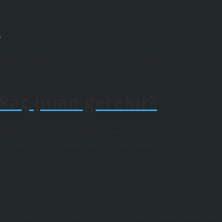
?
na giren öğrencilere verilen ve sadece öğrenim ücretinin
 kaç puan gerekir?
Başarı BursuPuan AralığıBurs Oranı480 ile 500 puan arası
ı %50420 ile 439 puan arası 253 satır daha
1.-1.000. sıralar için aylık 6.000 TL, 1.001-5.000. sıralar için
L ve 15.001-30.000. sıralar için aylık 2.250 TL olmak üzere dört