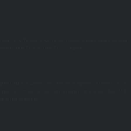
eri için 2.000 TL’den 3.000 TL’ye, Yüksek Lisans öğrencileri için
miktar 6.000 TL’den 9.000 TL’ye çıkarıldı.
lanır) bursun azami süresi boyunca öğrenim ücretinin yarısını
en bu dersler için öğrenim ücretinin yarısı tahsil edilir. %50
bursu da alabilirler.