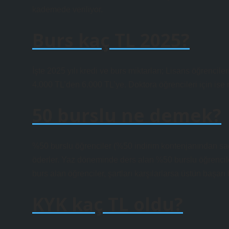
kademede veriliyor.
Burs kaç TL 2025?
İşte 2025 yılı kredi ve burs miktarları; Lisans öğrencil
4.000 TL’den 6.000 TL’ye. Doktora öğrencileri için ise 
50 burslu ne demek?
%50 burslu öğrenciler (%50 indirim kontenjanından sağ
öderler. Yaz döneminde ders alan %50 burslu öğrencilerd
burs alan öğrenciler, şartları karşılarlarsa üstün başarı 
KYK kaç TL oldu?