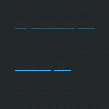
Ödemeler 2023 yılı burs/kredi tutarları üzerinden yapı
öğrencilerine 2.500 TL, doktora öğrencilerine ise 3.5
Koç hukuk kaç TL?
2024-2025 eğitim öğretim yılında ÖSYM aracılığıyla kayı
programlar için öğrenim ücreti KDV dahil 1.075.000 TL’
Yabancı Dil Hazırlık Programı ücreti tüm bölümler için 
Odtü kaç TL?
YILLIK ÖĞRENİM ÜCRETLERİ (KDV DAHİL)Kayıt olunan
öğrencileri için yurtdışından giriş kontenjanı (indi
TL259.993,00 TL2021-2022324.994,00 TL259.993,00
Tıp bursu ne kadar 2