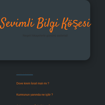
Sevimli Bilgi Köşesi
Neşeli hikayelerle gününü aydınlat!
Sidebar
grandoperabet giriş
Son Yazılar
Dove krem İsrail malı mı ?
Ağustos 6, 2026
Kumrunun yanında ne içilir ?
Ağustos 6, 2026