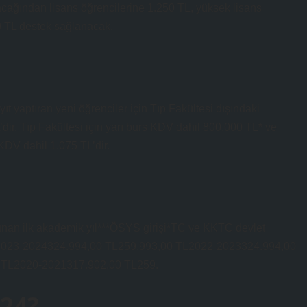
lacağından lisans öğrencilerine 1.250 TL, yüksek lisans
00 TL destek sağlanacak.
t yaptıran yeni öğrenciler için Tıp Fakültesi dışındaki
dir. Tıp Fakültesi için yarı burs KDV dahil 800.000 TL* ve
KDV dahil 1.075 TL’dir.
 ilk akademik yıl***ÖSYS girişi*TC ve KKTC devlet
rimli)2023-2024324.994,00 TL259.993,00 TL2022-2023324.994,00
 TL2020-2021317.902,00 TL259.
024?