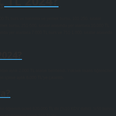
ç TL 2024?
000 TL burs ve barınma ve yemek bursu, 101-250. sıralar
mek bursu, 251-500. sıralar arasında yer alanlara 10.000 TL
nda yer alanlara 7.000 TL burs ve 751-1.000. sıralar arasında
2024?
ktarı aylık 2.000 TL olarak belirlendi. Yüksek lisans öğrencileri
i içinse aylık 6.000 TL’ye çıkarıldı.
ra?
arın öğrenim ücreti 620.000 TL’dir (%10 KDV dahil). %50 burslu
larak) öğrenim ücreti 310 TL’dir.