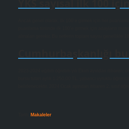
YKS sayısal ilk 100 iç
Ancak genel olarak, ilk 100’e girmek için her puanlam
puanlama türünde ilk 100’e girmek için adayların mate
almaları gerekir. Bu netlerin toplam sayısı genellikle 1
Cumhurbaşkanlığı bu
2023-2024 eğitim öğretim yılı Ekim ayından itibaren; o
bursu tutarı aylık 1.250,00 TL, yabancı uyruklu öğrenci
belirlenecektir. 2024 Ocak ayından itibaren 2. sınıf öğr
Tarih:
Makaleler