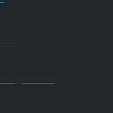
aldırıldı. Tam bursların yanı sıra yüzde 25 ve yüzde 50 burslar
f. Dr. Yekta Saraç, eğitim gündemine ilişkin önemli
024?
öğrencilerine iki ay süreyle 2.000 TL, yüksek lisans öğrencilerine
 burs/kredi ödenecek.
ana göre mi?
eğerli ve dil puanlarına göre ilk 100’e giren öğrencilere normal