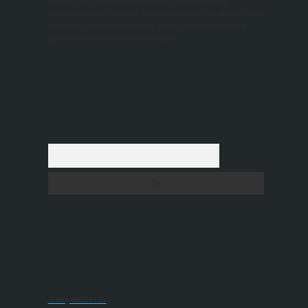
Hukuka ve yasal düzenlemelere aykırı olduğunu
düşündüğünüz içerikleri,
backlinkpanelicomtr@gmail.com
adresine bildirmeniz halinde, ilgili içerikler yasal süre
içerisinde sitemizden kaldırılacaktır.
Arama
Son yorumlar