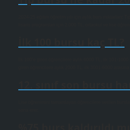
2024-25 eğitim öğretim yılı için aylık burs miktarları: Tıp
lisans programları için 2.000 TL, ortaokul ve lise öğrenc
İlk 100 bursu kaç TL?
İlk 100’e giren öğrencilere aylık 6000 TL, ilk 101-1000
giren öğrencilere aylık 2000 TL, ilk 3001-6000 arasına 
12. sınıf son bursu ha
Lise öğrenimini tamamlayan öğrencilere verilen burslar,
sona erer.
%75 burs kaldırıldı mı