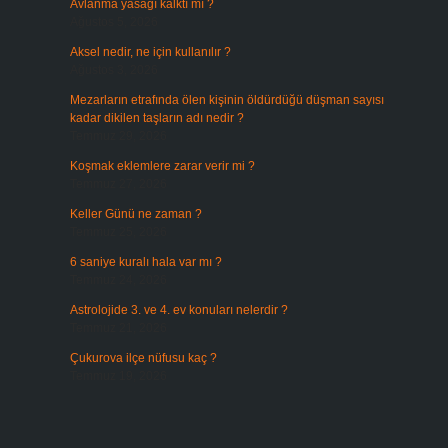
Avlanma yasağı kalktı mı ?
Ağustos 5, 2026
Aksel nedir, ne için kullanılır ?
Ağustos 3, 2026
Mezarların etrafında ölen kişinin öldürdüğü düşman sayısı
kadar dikilen taşların adı nedir ?
Temmuz 29, 2026
Koşmak eklemlere zarar verir mi ?
Temmuz 27, 2026
Keller Günü ne zaman ?
Temmuz 25, 2026
6 saniye kuralı hala var mı ?
Temmuz 24, 2026
Astrolojide 3. ve 4. ev konuları nelerdir ?
Temmuz 21, 2026
Çukurova ilçe nüfusu kaç ?
Temmuz 19, 2026