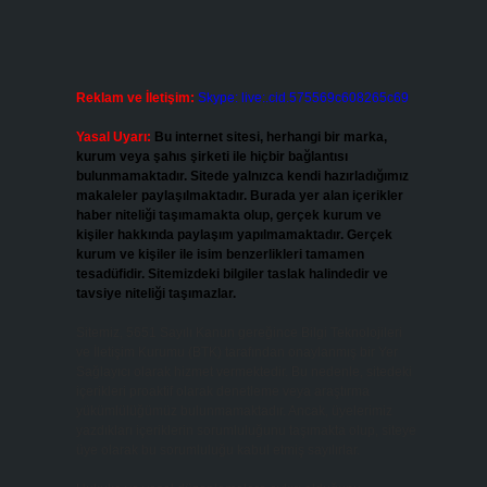
Reklam ve İletişim:
Skype: live:.cid.575569c608265c69
Yasal Uyarı:
Bu internet sitesi, herhangi bir marka,
kurum veya şahıs şirketi ile hiçbir bağlantısı
bulunmamaktadır. Sitede yalnızca kendi hazırladığımız
makaleler paylaşılmaktadır. Burada yer alan içerikler
haber niteliği taşımamakta olup, gerçek kurum ve
kişiler hakkında paylaşım yapılmamaktadır. Gerçek
kurum ve kişiler ile isim benzerlikleri tamamen
tesadüfidir. Sitemizdeki bilgiler taslak halindedir ve
tavsiye niteliği taşımazlar.
Sitemiz, 5651 Sayılı Kanun gereğince Bilgi Teknolojileri
ve İletişim Kurumu (BTK) tarafından onaylanmış bir Yer
Sağlayıcı olarak hizmet vermektedir. Bu nedenle, sitedeki
içerikleri proaktif olarak denetleme veya araştırma
yükümlülüğümüz bulunmamaktadır. Ancak, üyelerimiz
yazdıkları içeriklerin sorumluluğunu taşımakta olup, siteye
üye olarak bu sorumluluğu kabul etmiş sayılırlar.