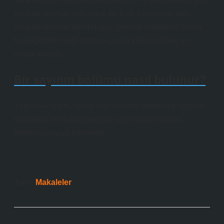
kalanını bulmak için, önce bu 3 ve 4 sayısının geri
kalanını bulmak zorundayız. Gerisini bulduktan sonra,
bu değerlerin sağlanması için bu kadar 12’den az
düşünmeliyiz.
Bir sayının bölümü nasıl bulunur?
Yapılacak işlem, kalan sayı sayısını bölünmüş sayıdan
kaldırmak ve daha sonra bu sayıyı bölüm olarak
belirtilen sayıya bölmektir.
Tarih:
Makaleler