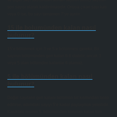
son sayısı olarak kaldırılmasıdır. Ortaya çıkan sayı katı
veya 0 ise, bu sayı tamamen 7’ye ayrılır.
15 ile bolumünden kalan nasıl
bulunur?
15’e bölünmek için 3 ve 5’e bölünmesi gerekir. Bir
sayının bölümünden geri kalan 6 6 olabilir, ancak 3
veya 5 olan bölümden kalanlar 6 olamaz.
5 ile bölümünden kalan nasıl
bulunur?
Doğal sayıların geri kalanı bölümün bir kısmından talep
edilirse, adımdaki sayıyı 5’e kadar paylaşmak yeterlidir.
Kasıktaki resmin 5. bölümünden korunan kalan tüm