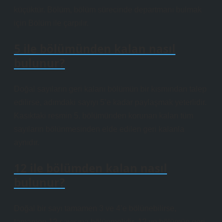
küçüktür. Bölüm, bölüm sürecinde departmanı bulmak
için Bölüm ile çarpılır.
5 ile bölümünden kalan nasıl
bulunur?
Doğal sayıların geri kalanı bölümün bir kısmından talep
edilirse, adımdaki sayıyı 5’e kadar paylaşmak yeterlidir.
Kasıktaki resmin 5. bölümünden korunan kalan tüm
sayıların bölünmesinden elde edilen geri kalanla
aynıdır.
12 ile bölümden kalan nasıl
bulunur?
Doğal bir sayı tamamen 3 ve 4’e bölünebilirse,
tamamen 12 sayısına bölünmelidir. 12 ve bölümün geri