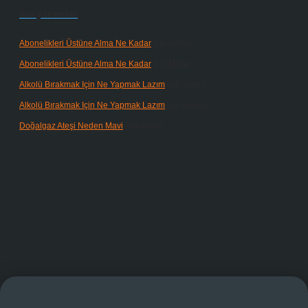
Son yorumlar
Abonelikleri Üstüne Alma Ne Kadar
için
admin
Abonelikleri Üstüne Alma Ne Kadar
için
Meral
Alkolü Bırakmak Için Ne Yapmak Lazım
için
admin
Alkolü Bırakmak Için Ne Yapmak Lazım
için
Güneş
Doğalgaz Ateşi Neden Mavi
için
admin
ndoperabet giriş