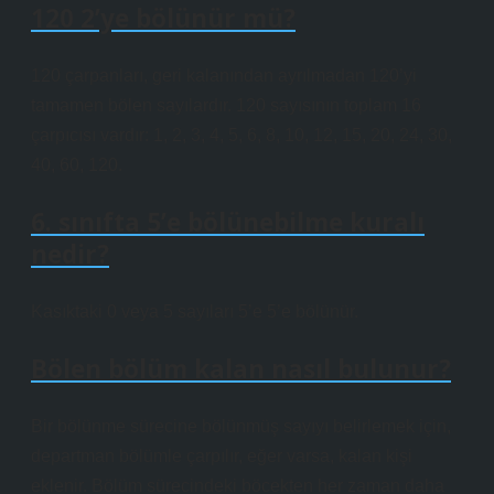
120 2’ye bölünür mü?
120 çarpanları, geri kalanından ayrılmadan 120’yi
tamamen bölen sayılardır. 120 sayısının toplam 16
çarpıcısı vardır: 1, 2, 3, 4, 5, 6, 8, 10, 12, 15, 20, 24, 30,
40, 60, 120.
6. sınıfta 5’e bölünebilme kuralı
nedir?
Kasıktaki 0 ​​veya 5 sayıları 5’e 5’e bölünür.
Bölen bölüm kalan nasıl bulunur?
Bir bölünme sürecine bölünmüş sayıyı belirlemek için,
departman bölümle çarpılır, eğer varsa, kalan kişi
eklenir. Bölüm sürecindeki böcekten her zaman daha