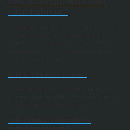
6 ile bolumünden kalan
nasıl bulunur?
18, 1026, 990 sayısı tamamen 6’ya bölünebilir, çünkü
aynı anda hem 2 hem de 3’e bölünebilirler. 6’nın geri
kalanını bölümle bulun: Doğal bir 6 ve bölümün geri
kalanını bulmak için, 2 ve 3 numarasının değerlerini
öncelikli olarak bulmalıyız.
6 ile bölme kuralı nedir?
6’nın Departman Kuralı, sayının hem 2 hem de 3’e
bölünmesi gerektiğini gösterir. Numara hem 2 hem de
3’e bölünebilirse, sayı 6’ya bölünebilir.
6 ile kalansız bölünebilen
rakamlar nelerdir?