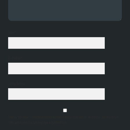
İsim*
E-Posta*
Web Sitesi
Daha sonraki yorumlarımda kullanılması için adım, e-posta adresim ve
site adresim bu tarayıcıya kaydedilsin.