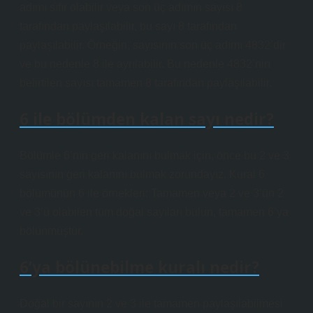
adımı sıfır olabilir veya son üç adımın sayısı 8
tarafından paylaşılabilir, bu sayı 8 tarafından
paylaşılabilir. Örneğin, sayısının son üç adımı 4832’dir
ve bu nedenle 8 ile ayrılabilir. Bu nedenle 4832’nin
belirtilen sayısı tamamen 8 tarafından paylaşılabilir.
6 ile bölümden kalan sayı nedir?
Bölümle 6’nın geri kalanını bulmak için, önce bu 2 ve 3
sayısının geri kalanını bulmak zorundayız. Kural 6
bölümünün 6 ile örnekleri: Tamamen veya 2 ve 3’ün 2
ve 3’ü olabilen tüm doğal sayıları bulun, tamamen 6’ya
bölünmüştür.
6’ya bölünebilme kuralı nedir?
Doğal bir sayının 2 ve 3 ile tamamen paylaşılabilmesi