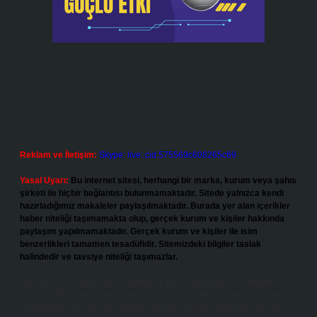
Reklam ve İletişim:
Skype: live:.cid.575569c608265c69
Yasal Uyarı:
Bu internet sitesi, herhangi bir marka, kurum veya şahıs
şirketi ile hiçbir bağlantısı bulunmamaktadır. Sitede yalnızca kendi
hazırladığımız makaleler paylaşılmaktadır. Burada yer alan içerikler
haber niteliği taşımamakta olup, gerçek kurum ve kişiler hakkında
paylaşım yapılmamaktadır. Gerçek kurum ve kişiler ile isim
benzerlikleri tamamen tesadüfidir. Sitemizdeki bilgiler taslak
halindedir ve tavsiye niteliği taşımazlar.
Sitemiz, 5651 Sayılı Kanun gereğince Bilgi Teknolojileri ve İletişim
Kurumu (BTK) tarafından onaylanmış bir Yer Sağlayıcı olarak hizmet
vermektedir. Bu nedenle, sitedeki içerikleri proaktif olarak denetleme