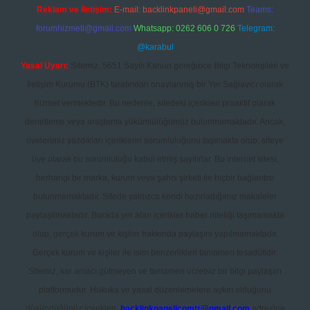
Reklam ve İletişim:
E-mail:
backlinkpaneli@gmail.com
Teams:
forumhizmeti@gmail.com
Whatsapp: 0262 606 0 726
Telegram:
@karabul
Yasal Uyarı:
Sitemiz, 5651 Sayılı Kanun gereğince Bilgi Teknolojileri ve
İletişim Kurumu (BTK) tarafından onaylanmış bir Yer Sağlayıcı olarak
hizmet vermektedir. Bu nedenle, sitedeki içerikleri proaktif olarak
denetleme veya araştırma yükümlülüğümüz bulunmamaktadır. Ancak,
üyelerimiz yazdıkları içeriklerin sorumluluğunu taşımakta olup, siteye
üye olarak bu sorumluluğu kabul etmiş sayılırlar. Bu internet sitesi,
herhangi bir marka, kurum veya şahıs şirketi ile hiçbir bağlantısı
bulunmamaktadır. Sitede yalnızca kendi hazırladığımız makaleler
paylaşılmaktadır. Burada yer alan içerikler haber niteliği taşımamakta
olup, gerçek kurum ve kişiler hakkında paylaşım yapılmamaktadır.
Gerçek kurum ve kişiler ile isim benzerlikleri tamamen tesadüfidir.
Sitemiz, kar amacı gütmeyen ve tamamen ücretsiz bir bilgi paylaşım
platformudur. Hukuka ve yasal düzenlemelere aykırı olduğunu
düşündüğünüz içerikleri,
backlinkpanelicomtr@gmail.com
adresine