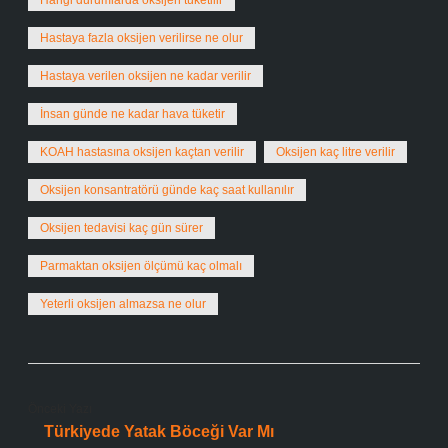
Hangi durumlarda oksijen tüketilir
Hastaya fazla oksijen verilirse ne olur
Hastaya verilen oksijen ne kadar verilir
İnsan günde ne kadar hava tüketir
KOAH hastasına oksijen kaçtan verilir
Oksijen kaç litre verilir
Oksijen konsantratörü günde kaç saat kullanılır
Oksijen tedavisi kaç gün sürer
Parmaktan oksijen ölçümü kaç olmalı
Yeterli oksijen almazsa ne olur
Önceki Yazı
Türkiyede Yatak Böceği Var Mı