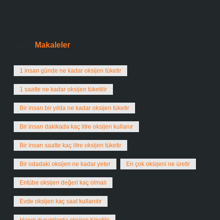
Tarih:
Makaleler
1 insan günde ne kadar oksijen tüketir
1 saatte ne kadar oksijen tüketilir
Bir insan bir yılda ne kadar oksijen tüketir
Bir insan dakikada kaç litre oksijen kullanır
Bir insan saatte kaç litre oksijen tüketir
Bir odadaki oksijen ne kadar yeter
En çok oksijeni ne üretir
Entübe oksijen değeri kaç olmalı
Evde oksijen kaç saat kullanılır