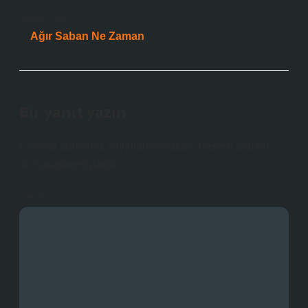
Sonraki Yazı
Ağır Saban Ne Zaman
Bir yanıt yazın
E-posta adresiniz yayınlanmayacak.
Gerekli alanlar
*
ile işaretlenmişlerdir
Yorum