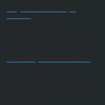
Hangi durumlarda oksijen
tüketilir?
Oksijen tedavisi, solunum yolu hastalıkları, karbon
monoksit zehirlenmesi, yara iyileşmesi, enfeksiyonlar,
zehirli ısırıklar ve diğer durumlarda vücuda yeterli
oksijen sağlamak için kullanılan tıbbi bir tedavidir.
Yeterli oksijen almazsa ne olur?
Solunum yetmezliğinde hava yolları ciddi şekilde
bozulur ve artık düzgün çalışamaz. Kana yetersiz
oksijen gitmesi; Bu durum nefes darlığı, nefes alma
zorluğu ve yorgunlukla kendini gösterir. KOAH (kronik
obstrüktif akciğer hastalığı), solunum yetmezliğine yol
açan en yaygın hastalıktır.