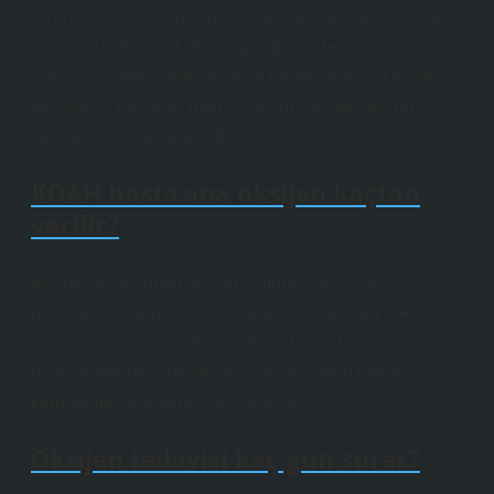
Uzun süreli veya çok yüksek oksijen seviyeleri hücre
zarlarında oksidatif strese, akciğerlerde alveolar
çöküşe ve retina dekolmanına neden olabilir. Oksijen
toksisitesi, hastanın maruz kaldığı yüksek oksijen
seviyelerini azaltarak tedavi edilir.
KOAH hastasına oksijen kaçtan
verilir?
KOAH hastalarında oksijen satürasyonu %90’ın
üzerinde olmalıdır. Oksijen tedavisi sırasında çok fazla
oksijen kullanılmamalı ve dakikada 1-2 l
uygulanmalıdır. Yüksek oksijen seviyeleri kanda
karbondioksit birikmesine yol açar.
Oksijen tedavisi kaç gün sürer?