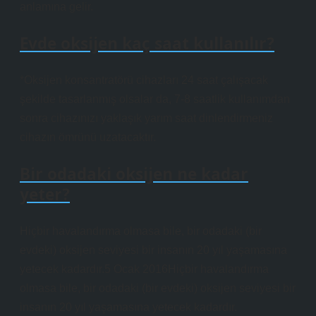
anlamına gelir.
Evde oksijen kaç saat kullanılır?
*Oksijen konsantratörü cihazları 24 saat çalışacak
şekilde tasarlanmış olsalar da, 7-8 saatlik kullanımdan
sonra cihazınızı yaklaşık yarım saat dinlendirmeniz
cihazın ömrünü uzatacaktır.
Bir odadaki oksijen ne kadar
yeter?
Hiçbir havalandırma olmasa bile, bir odadaki (bir
evdeki) oksijen seviyesi bir insanın 20 yıl yaşamasına
yetecek kadardır.5 Ocak 2016Hiçbir havalandırma
olmasa bile, bir odadaki (bir evdeki) oksijen seviyesi bir
insanın 20 yıl yaşamasına yetecek kadardır.