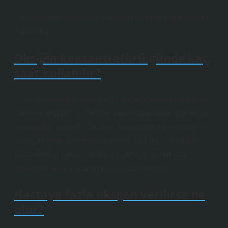
– Hiperkarbik hastaların çoğunda oksijen satürasyonu
%100’dür.
Oksijen konsantratörü günde kaç
saat kullanılır?
* Oksijen tedavisi bağımlılığa yol açabilecek bir tedavi
yöntemi değildir. 2. Oksijen konsantratörünü gün boyu
kullanabilir miyim? *Oksijen konsantratörü cihazları 24
saat çalışmak üzere tasarlanmış olsa da, 7-8 saatlik
kullanımdan sonra cihazınızı yaklaşık yarım saat
dinlendirmeniz cihazın ömrünü uzatacaktır.
Hastaya fazla oksijen verilirse ne
olur?