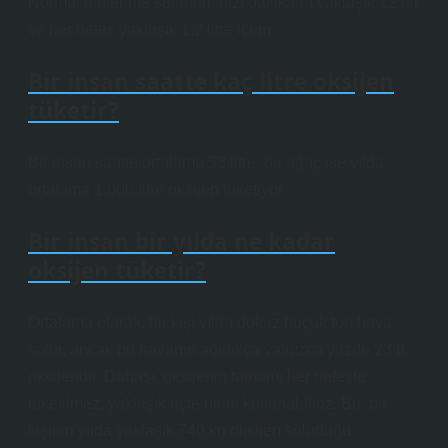
Normal dinlenme solunum hızı dakikada yaklaşık 12’dir
ve her nefes yaklaşık 1,2 litre içerir.
Bir insan saatte kaç litre oksijen
tüketir?
Bir insan saatte ortalama 53 litre, bir ağaç ise yılda
ortalama 1.000 litre oksijen tüketiyor.
Bir insan bir yılda ne kadar
oksijen tüketir?
Ortalama olarak, bir kişi yılda dokuz buçuk ton hava
solur, ancak bu havanın ağırlıkça yalnızca yüzde 23’ü
oksijendir. Dahası, oksijenin tamamı her nefeste
tüketilmez; yaklaşık üçte birini kullanabiliriz. Bu, bir
kişinin yılda yaklaşık 740 kg oksijen soluduğu