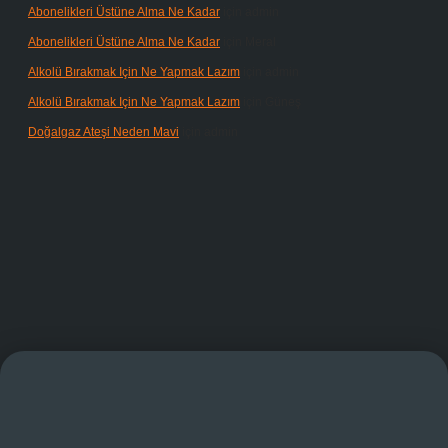
Abonelikleri Üstüne Alma Ne Kadar
için
admin
Abonelikleri Üstüne Alma Ne Kadar
için
Meral
Alkolü Bırakmak Için Ne Yapmak Lazım
için
admin
Alkolü Bırakmak Için Ne Yapmak Lazım
için
Güneş
Doğalgaz Ateşi Neden Mavi
için
admin
andoperabet giriş