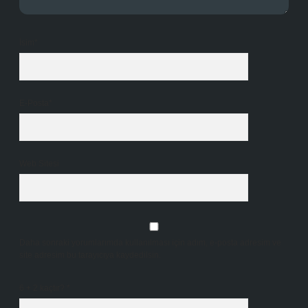
İsim*
E-Posta*
Web Sitesi
Daha sonraki yorumlarımda kullanılması için adım, e-posta adresim ve
site adresim bu tarayıcıya kaydedilsin.
6 + 2 kaçtır?
*