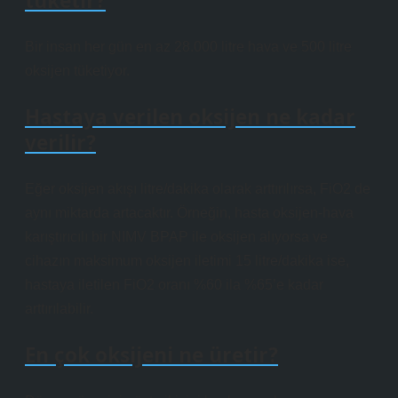
tüketir?
Bir insan her gün en az 28.000 litre hava ve 500 litre
oksijen tüketiyor.
Hastaya verilen oksijen ne kadar
verilir?
Eğer oksijen akışı litre/dakika olarak arttırılırsa, FiO2 de
aynı miktarda artacaktır. Örneğin, hasta oksijen-hava
karıştırıcılı bir NIMV BPAP ile oksijen alıyorsa ve
cihazın maksimum oksijen iletimi 15 litre/dakika ise,
hastaya iletilen FiO2 oranı %60 ila %65’e kadar
arttırılabilir.
En çok oksijeni ne üretir?