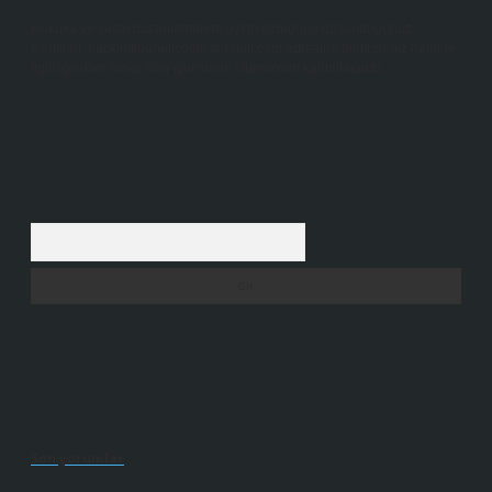
Hukuka ve yasal düzenlemelere aykırı olduğunu düşündüğünüz
içerikleri,
backlinkpanelicomtr@gmail.com
adresine bildirmeniz halinde,
ilgili içerikler yasal süre içerisinde sitemizden kaldırılacaktır.
Arama
Son yorumlar