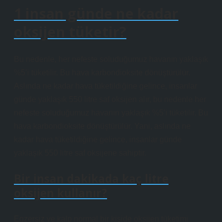
1 insan günde ne kadar
oksijen tüketir?
Bu nedenle, her nefeste soluduğumuz havanın yaklaşık
%5’i tüketilir. Bu hava karbondioksite dönüştürülür.
Aslında ne kadar hava tüketildiğine gelince, insanlar
günde yaklaşık 550 litre saf oksijen alır, bu nedenle her
nefeste soluduğumuz havanın yaklaşık %5’i tüketilir. Bu
hava karbondioksite dönüştürülür. Yani, aslında ne
kadar hava tüketildiğine gelince, insanlar günde
yaklaşık 550 litre saf oksijene sahiptir.
Bir insan dakikada kaç litre
oksijen kullanır?
Egzersiz ve kalp normal bir kişide oksijen tüketimi