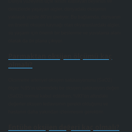
Dünya yüzeyinin üçte ikisini kaplayan okyanus ve
denizlerde yaşayan algler, dünyadaki oksijenin
yaklaşık yüzde 80’ini üretiyor. Bu bağlamda, dünyanın
en önemli oksijen kaynağı olan okyanuslardaki algler,
su yaşamı için önemli bir beslenme ve yuvalama alanı
olarak da ön plana çıkıyor.
Parmaktan oksijen ölçümü kaç
olmalı?
Oksimetre arteriyel oksijen satürasyonunu (SaO2)
ölçer. %95’in üzerindeki bir oksijen satürasyon değeri
(SaO2) normal kabul edilirken, %93’ün altındaki
değerler oksijen tedavisinin gerekli olduğunu ve
hastanın daha yakından izlenmesini gerektirir.
Entübe oksijen değeri kaç olmalı?