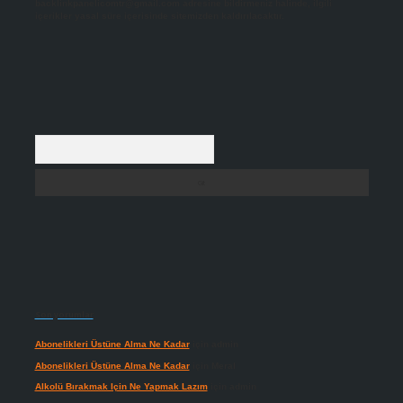
backlinkpanelicomtr@gmail.com
adresine bildirmeniz halinde, ilgili
içerikler yasal süre içerisinde sitemizden kaldırılacaktır.
Arama
Son yorumlar
Abonelikleri Üstüne Alma Ne Kadar
için
admin
Abonelikleri Üstüne Alma Ne Kadar
için
Meral
Alkolü Bırakmak Için Ne Yapmak Lazım
için
admin