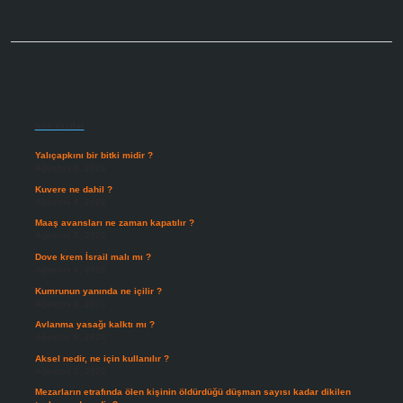
Sidebar
Son Yazılar
Yalıçapkını bir bitki midir ?
Ağustos 9, 2026
Kuvere ne dahil ?
Ağustos 8, 2026
Maaş avansları ne zaman kapatılır ?
Ağustos 7, 2026
Dove krem İsrail malı mı ?
Ağustos 6, 2026
Kumrunun yanında ne içilir ?
Ağustos 6, 2026
Avlanma yasağı kalktı mı ?
Ağustos 5, 2026
Aksel nedir, ne için kullanılır ?
Ağustos 3, 2026
Mezarların etrafında ölen kişinin öldürdüğü düşman sayısı kadar dikilen