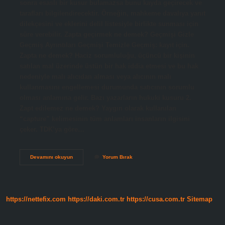
sonra esaslı bir kusur bulamazsa bunu kayda geçirecek ve
tarafları bilgilendirecektir. Örneğin, mahkeme davalıya yanıt
dilekçesini ve eklerini delil listesiyle birlikte sunması için
süre verebilir. Zapta geçirmek ne demek? Geçmişi Gizle
Geçmiş Ayrıntıları Geçmişi Temizle Geçmiş: kayıt için.
Zapta ne demek? Haciz sorumluluğu, üçüncü bir kişinin
satılan mal üzerinde üstün bir hak iddia etmesi ve bu hak
nedeniyle malı alıcıdan alması veya alıcının malı
kullanmasını engellemesi durumunda satıcının sorumlu
olması anlamına gelir. Bazı yazarların hukuki kusuru 2.
Zapt edilemez ne demek? Yaygın olarak kullanılan
“capture” kelimesinin tüm anlamları insanların ilgisini
çeker. TDK’ya göre…
Zapta
Devamını okuyun
Yorum Bırak
Geçti
Ne
Demek
https://nettefix.com
https://daki.com.tr
https://cusa.com.tr
Sitemap