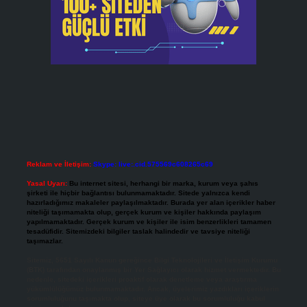
Reklam ve İletişim:
Skype: live:.cid.575569c608265c69
Yasal Uyarı:
Bu internet sitesi, herhangi bir marka, kurum veya şahıs
şirketi ile hiçbir bağlantısı bulunmamaktadır. Sitede yalnızca kendi
hazırladığımız makaleler paylaşılmaktadır. Burada yer alan içerikler haber
niteliği taşımamakta olup, gerçek kurum ve kişiler hakkında paylaşım
yapılmamaktadır. Gerçek kurum ve kişiler ile isim benzerlikleri tamamen
tesadüfidir. Sitemizdeki bilgiler taslak halindedir ve tavsiye niteliği
taşımazlar.
Sitemiz, 5651 Sayılı Kanun gereğince Bilgi Teknolojileri ve İletişim Kurumu
(BTK) tarafından onaylanmış bir Yer Sağlayıcı olarak hizmet vermektedir. Bu
nedenle, sitedeki içerikleri proaktif olarak denetleme veya araştırma
yükümlülüğümüz bulunmamaktadır. Ancak, üyelerimiz yazdıkları içeriklerin
sorumluluğunu taşımakta olup, siteye üye olarak bu sorumluluğu kabul