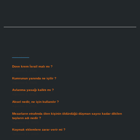
Sidebar
Son Yazılar
Dove krem İsrail malı mı ?
Ağustos 6, 2026
Kumrunun yanında ne içilir ?
Ağustos 6, 2026
Avlanma yasağı kalktı mı ?
Ağustos 5, 2026
Aksel nedir, ne için kullanılır ?
Ağustos 3, 2026
Mezarların etrafında ölen kişinin öldürdüğü düşman sayısı kadar dikilen
taşların adı nedir ?
Temmuz 29, 2026
Koşmak eklemlere zarar verir mi ?
Temmuz 27, 2026