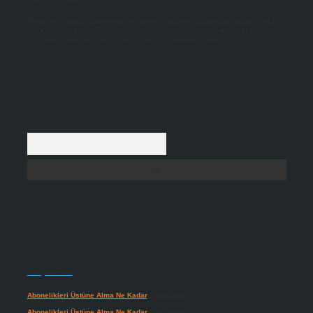
etmiş sayılırlar.
Hukuka ve yasal düzenlemelere aykırı olduğunu düşündüğünüz içerikleri,
backlinkpanelicomtr@gmail.com
adresine bildirmeniz halinde, ilgili
içerikler yasal süre içerisinde sitemizden kaldırılacaktır.
Arama
Son yorumlar
Abonelikleri Üstüne Alma Ne Kadar
için
admin
Abonelikleri Üstüne Alma Ne Kadar
için
Meral