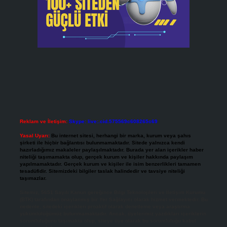
Reklam ve İletişim:
Skype: live:.cid.575569c608265c69
Yasal Uyarı:
Bu internet sitesi, herhangi bir marka, kurum veya şahıs
şirketi ile hiçbir bağlantısı bulunmamaktadır. Sitede yalnızca kendi
hazırladığımız makaleler paylaşılmaktadır. Burada yer alan içerikler haber
niteliği taşımamakta olup, gerçek kurum ve kişiler hakkında paylaşım
yapılmamaktadır. Gerçek kurum ve kişiler ile isim benzerlikleri tamamen
tesadüfidir. Sitemizdeki bilgiler taslak halindedir ve tavsiye niteliği
taşımazlar.
Sitemiz, 5651 Sayılı Kanun gereğince Bilgi Teknolojileri ve İletişim Kurumu
(BTK) tarafından onaylanmış bir Yer Sağlayıcı olarak hizmet vermektedir. Bu
nedenle, sitedeki içerikleri proaktif olarak denetleme veya araştırma
yükümlülüğümüz bulunmamaktadır. Ancak, üyelerimiz yazdıkları içeriklerin
sorumluluğunu taşımakta olup, siteye üye olarak bu sorumluluğu kabul