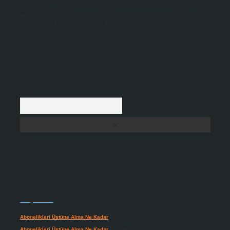
etmiş sayılırlar.
Hukuka ve yasal düzenlemelere aykırı olduğunu düşündüğünüz içerikleri,
backlinkpanelicomtr@gmail.com
adresine bildirmeniz halinde, ilgili
içerikler yasal süre içerisinde sitemizden kaldırılacaktır.
Arama
Son yorumlar
Abonelikleri Üstüne Alma Ne Kadar
için
admin
Abonelikleri Üstüne Alma Ne Kadar
için
Meral