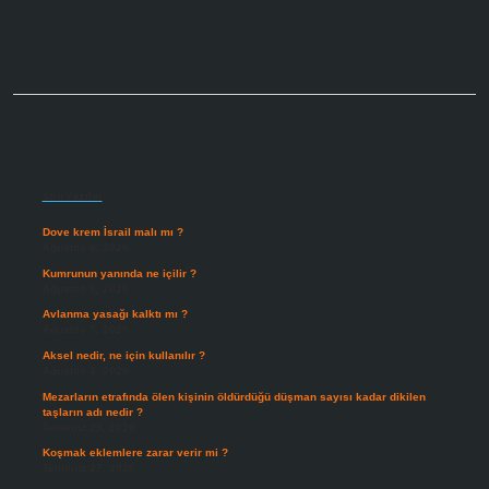
Sidebar
Son Yazılar
Dove krem İsrail malı mı ?
Ağustos 6, 2026
Kumrunun yanında ne içilir ?
Ağustos 6, 2026
Avlanma yasağı kalktı mı ?
Ağustos 5, 2026
Aksel nedir, ne için kullanılır ?
Ağustos 3, 2026
Mezarların etrafında ölen kişinin öldürdüğü düşman sayısı kadar dikilen
taşların adı nedir ?
Temmuz 29, 2026
Koşmak eklemlere zarar verir mi ?
Temmuz 27, 2026