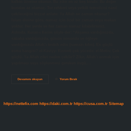
kalbin üzerine okunur. Bu zikir en az beş bindir. Bu değer
bundan az olamaz. Tur rehberi veya yetkili temsilcisi nasıl
çekileceğini bizzat anlatır. Ya Allah ne zaman okunur?
İslam dinine göre, namaz için özel bir zaman veya mekan
yoktur. Her yerde ve her zaman namaz kılabilirsiniz.
Aslında, Kuran-ı Kerim şöyle der: “Akşama vardığınızda,
sabaha vardığınızda, günün sonunda ve öğleye
vardığınızda Allah’ı tesbih edin (namazı kılın). En güçlü
esma hangisi? el-Kaviyy: Kuvveti çok yücedir. el-Metin: Çok
güçlü. Ya Allah zikri neden çekilir? Zikir, Allah’ı anmak için
yapılması veya söylenmesi gereken övgü,…
Ya
Devamını okuyun
Yorum Bırak
Allah
Kaç
Kere
Okunur
https://nettefix.com
https://daki.com.tr
https://cusa.com.tr
Sitemap