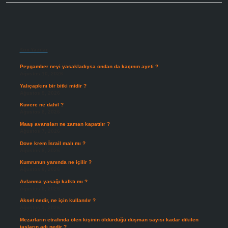
Sidebar
Son Yazılar
Peygamber neyi yasakladıysa ondan da kaçının ayeti ?
Ağustos 10, 2026
Yalıçapkını bir bitki midir ?
Ağustos 9, 2026
Kuvere ne dahil ?
Ağustos 8, 2026
Maaş avansları ne zaman kapatılır ?
Ağustos 7, 2026
Dove krem İsrail malı mı ?
Ağustos 6, 2026
Kumrunun yanında ne içilir ?
Ağustos 6, 2026
Avlanma yasağı kalktı mı ?
Ağustos 5, 2026
Aksel nedir, ne için kullanılır ?
Ağustos 3, 2026
Mezarların etrafında ölen kişinin öldürdüğü düşman sayısı kadar dikilen
taşların adı nedir ?