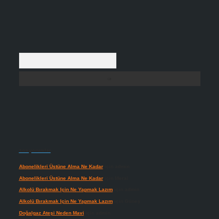
Arama
Son yorumlar
Abonelikleri Üstüne Alma Ne Kadar
için
admin
Abonelikleri Üstüne Alma Ne Kadar
için
Meral
Alkolü Bırakmak Için Ne Yapmak Lazım
için
admin
Alkolü Bırakmak Için Ne Yapmak Lazım
için
Güneş
Doğalgaz Ateşi Neden Mavi
için
admin