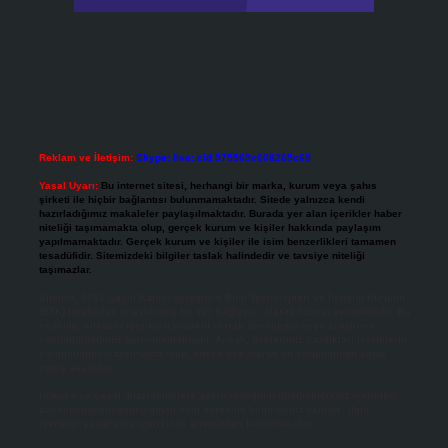
Reklam ve İletişim:
Skype: live:.cid.575569c608265c69
Yasal Uyarı:
Bu internet sitesi, herhangi bir marka, kurum veya şahıs
şirketi ile hiçbir bağlantısı bulunmamaktadır. Sitede yalnızca kendi
hazırladığımız makaleler paylaşılmaktadır. Burada yer alan içerikler haber
niteliği taşımamakta olup, gerçek kurum ve kişiler hakkında paylaşım
yapılmamaktadır. Gerçek kurum ve kişiler ile isim benzerlikleri tamamen
tesadüfidir. Sitemizdeki bilgiler taslak halindedir ve tavsiye niteliği
taşımazlar.
Sitemiz, 5651 Sayılı Kanun gereğince Bilgi Teknolojileri ve İletişim Kurumu
(BTK) tarafından onaylanmış bir Yer Sağlayıcı olarak hizmet vermektedir. Bu
nedenle, sitedeki içerikleri proaktif olarak denetleme veya araştırma
yükümlülüğümüz bulunmamaktadır. Ancak, üyelerimiz yazdıkları içeriklerin
sorumluluğunu taşımakta olup, siteye üye olarak bu sorumluluğu kabul
etmiş sayılırlar.
Hukuka ve yasal düzenlemelere aykırı olduğunu düşündüğünüz içerikleri,
backlinkpanelicomtr@gmail.com
adresine bildirmeniz halinde, ilgili
içerikler yasal süre içerisinde sitemizden kaldırılacaktır.