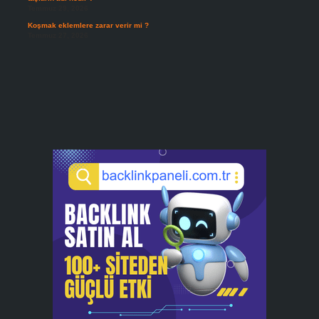
Temmuz 29, 2026
Koşmak eklemlere zarar verir mi ?
Temmuz 27, 2026