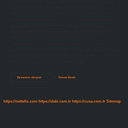
kalbin üzerine okunur. Bu zikir en az beş bindir. Bu değer
bundan az olamaz. Tur rehberi veya yetkili temsilcisi nasıl
çekileceğini bizzat anlatır. Ya Allah ne zaman okunur?
İslam dinine göre, namaz için özel bir zaman veya mekan
yoktur. Her yerde ve her zaman namaz kılabilirsiniz.
Aslında, Kuran-ı Kerim şöyle der: “Akşama vardığınızda,
sabaha vardığınızda, günün sonunda ve öğleye
vardığınızda Allah’ı tesbih edin (namazı kılın). En güçlü
esma hangisi? el-Kaviyy: Kuvveti çok yücedir. el-Metin: Çok
güçlü. Ya Allah zikri neden çekilir? Zikir, Allah’ı anmak için
yapılması veya söylenmesi gereken övgü,…
Ya
Devamını okuyun
Yorum Bırak
Allah
Kaç
Kere
Okunur
https://nettefix.com
https://daki.com.tr
https://cusa.com.tr
Sitemap