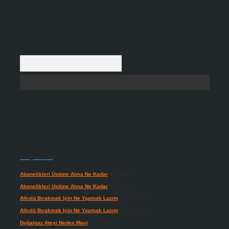
Arama
Son yorumlar
Abonelikleri Üstüne Alma Ne Kadar
için
admin
Abonelikleri Üstüne Alma Ne Kadar
için
Meral
Alkolü Bırakmak Için Ne Yapmak Lazım
için
admin
Alkolü Bırakmak Için Ne Yapmak Lazım
için
Güneş
Doğalgaz Ateşi Neden Mavi
için
admin