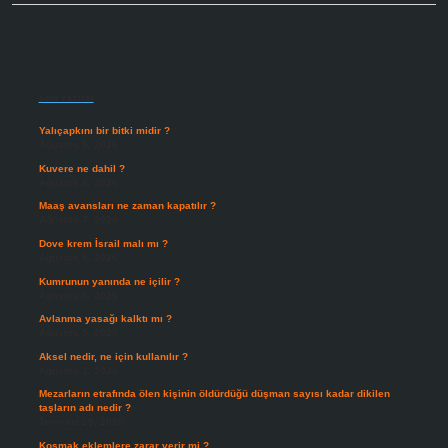
Sidebar
Son Yazılar
Yalıçapkını bir bitki midir ?
Ağustos 9, 2026
Kuvere ne dahil ?
Ağustos 8, 2026
Maaş avansları ne zaman kapatılır ?
Ağustos 7, 2026
Dove krem İsrail malı mı ?
Ağustos 6, 2026
Kumrunun yanında ne içilir ?
Ağustos 6, 2026
Avlanma yasağı kalktı mı ?
Ağustos 5, 2026
Aksel nedir, ne için kullanılır ?
Ağustos 3, 2026
Mezarların etrafında ölen kişinin öldürdüğü düşman sayısı kadar dikilen
taşların adı nedir ?
Temmuz 29, 2026
Koşmak eklemlere zarar verir mi ?