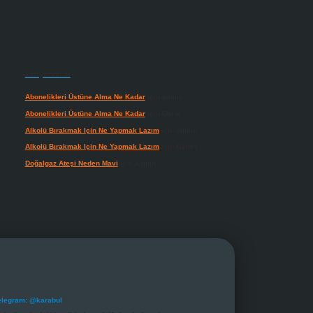
Son yorumlar
Abonelikleri Üstüne Alma Ne Kadar
için
admin
Abonelikleri Üstüne Alma Ne Kadar
için
Meral
Alkolü Bırakmak Için Ne Yapmak Lazım
için
admin
Alkolü Bırakmak Için Ne Yapmak Lazım
için
Güneş
Doğalgaz Ateşi Neden Mavi
için
admin
elegram: @karabul