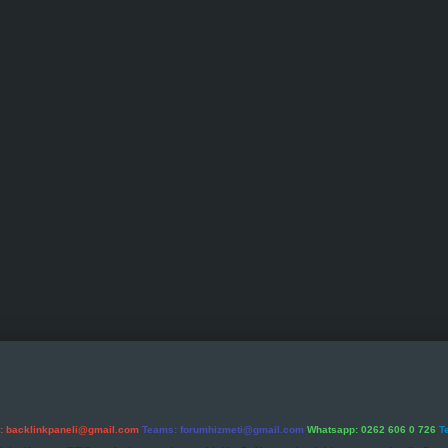
l:
backlinkpaneli@gmail.com
Teams:
forumhizmeti@gmail.com
Whatsapp: 0262 606 0 726
T