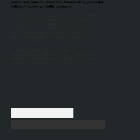
benzerlikleri tamamen tesadüfidir. Sitemizdeki bilgiler taslak
halindedir ve tavsiye niteliği taşımazlar.
Sitemiz, 5651 Sayılı Kanun gereğince Bilgi Teknolojileri ve
İletişim Kurumu (BTK) tarafından onaylanmış bir Yer
Sağlayıcı olarak hizmet vermektedir. Bu nedenle, sitedeki
içerikleri proaktif olarak denetleme veya araştırma
yükümlülüğümüz bulunmamaktadır. Ancak, üyelerimiz
yazdıkları içeriklerin sorumluluğunu taşımakta olup, siteye
üye olarak bu sorumluluğu kabul etmiş sayılırlar.
Hukuka ve yasal düzenlemelere aykırı olduğunu
düşündüğünüz içerikleri,
backlinkpanelicomtr@gmail.com
adresine bildirmeniz halinde, ilgili içerikler yasal süre
içerisinde sitemizden kaldırılacaktır.
Arama