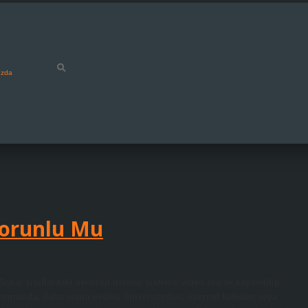
ızda
Zorunlu Mu
anal sınıflardaki senkron dersler sisteme video olarak kaydedilip
urumunda, daha sonra evden, üniversiteden, internet kafeden veya