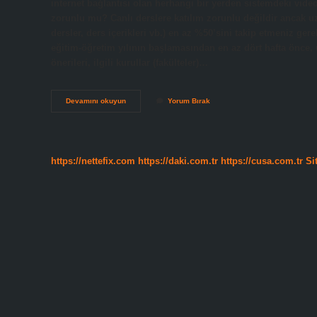
internet bağlantısı olan herhangi bir yerden sistemdeki video
zorunlu mu? Canlı derslere katılım zorunlu değildir ancak uz
dersler, ders içerikleri vb.) en az %50’sini takip etmeniz ge
eğitim-öğretim yılının başlamasından en az dört hafta önce,
önerileri, ilgili kurullar (fakülteler)…
Asenkron
Devamını okuyun
Yorum Bırak
Derse
Girmek
Zorunlu
Mu
https://nettefix.com
https://daki.com.tr
https://cusa.com.tr
Si