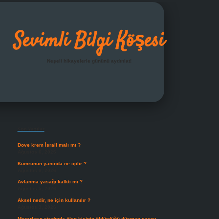
Sevimli Bilgi Köşesi
Neşeli hikayelerle gününü aydınlat!
Sidebar
grandoperabet giriş
Son Yazılar
Dove krem İsrail malı mı ?
Ağustos 6, 2026
Kumrunun yanında ne içilir ?
Ağustos 6, 2026
Avlanma yasağı kalktı mı ?
Ağustos 5, 2026
Aksel nedir, ne için kullanılır ?
Ağustos 3, 2026
Mezarların etrafında ölen kişinin öldürdüğü düşman sayısı