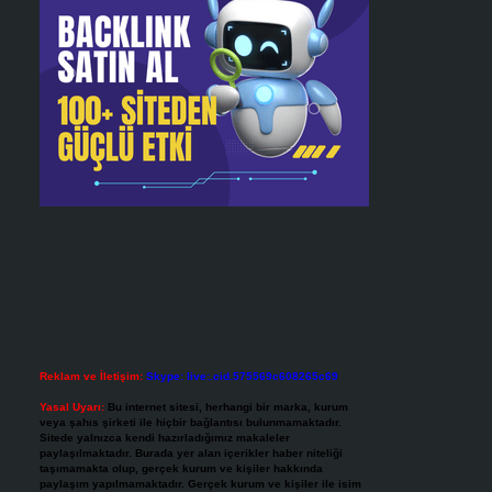
Reklam ve İletişim:
Skype: live:.cid.575569c608265c69
Yasal Uyarı:
Bu internet sitesi, herhangi bir marka, kurum
veya şahıs şirketi ile hiçbir bağlantısı bulunmamaktadır.
Sitede yalnızca kendi hazırladığımız makaleler
paylaşılmaktadır. Burada yer alan içerikler haber niteliği
taşımamakta olup, gerçek kurum ve kişiler hakkında
paylaşım yapılmamaktadır. Gerçek kurum ve kişiler ile isim