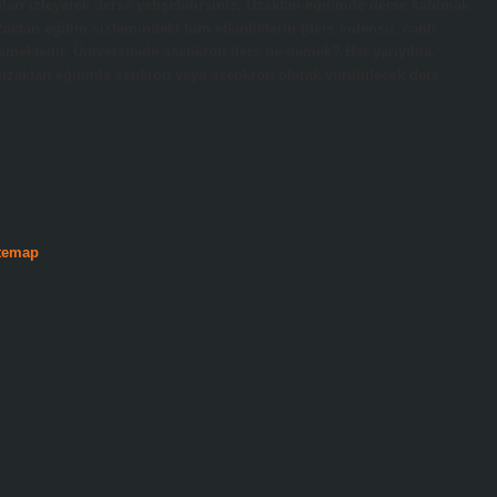
ları izleyerek derse yetişebilirsiniz. Uzaktan eğitimde derse katılmak
aktan eğitim sistemindeki tüm etkinliklerin (ders videosu, canlı
rekmektedir. Üniversitede asenkron ders ne demek? Her yarıyılda,
 uzaktan eğitimle senkron veya asenkron olarak yürütülecek ders
temap