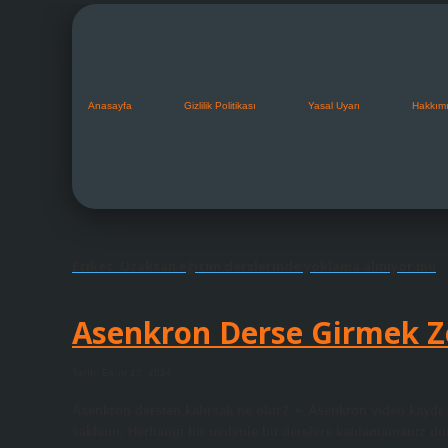
Anasayfa
Gizlilik Politikası
Yasal Uyarı
Hakkım
Etiket:
Uzaktan eğitim derslerinde yoklama alınıyor mu
Asenkron Derse Girmek 
Tarih: Ekim 25, 2024
Asenkron dersten kalırsak ne olur? ➢ Asenkron video kaydı S
saklanır. Herhangi bir nedenle bu derslere katılamamanız d