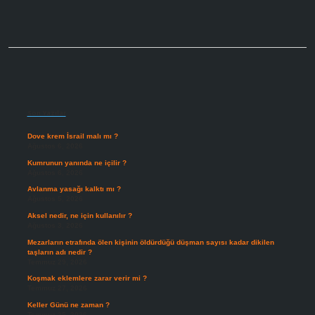
Sidebar
Son Yazılar
Dove krem İsrail malı mı ?
Ağustos 6, 2026
Kumrunun yanında ne içilir ?
Ağustos 6, 2026
Avlanma yasağı kalktı mı ?
Ağustos 5, 2026
Aksel nedir, ne için kullanılır ?
Ağustos 3, 2026
Mezarların etrafında ölen kişinin öldürdüğü düşman sayısı kadar dikilen
taşların adı nedir ?
Temmuz 29, 2026
Koşmak eklemlere zarar verir mi ?
Temmuz 27, 2026
Keller Günü ne zaman ?
Temmuz 25, 2026