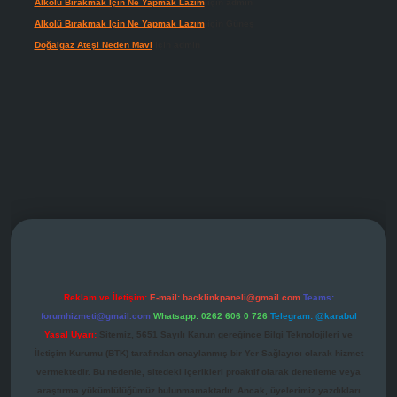
Alkolü Bırakmak Için Ne Yapmak Lazım
için
admin
Alkolü Bırakmak Için Ne Yapmak Lazım
için
Güneş
Doğalgaz Ateşi Neden Mavi
için
admin
grandoperabet giriş
Reklam ve İletişim:
E-mail:
backlinkpaneli@gmail.com
Teams:
forumhizmeti@gmail.com
Whatsapp: 0262 606 0 726
Telegram: @karabul
Yasal Uyarı:
Sitemiz, 5651 Sayılı Kanun gereğince Bilgi Teknolojileri ve
İletişim Kurumu (BTK) tarafından onaylanmış bir Yer Sağlayıcı olarak hizmet
vermektedir. Bu nedenle, sitedeki içerikleri proaktif olarak denetleme veya
araştırma yükümlülüğümüz bulunmamaktadır. Ancak, üyelerimiz yazdıkları