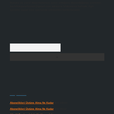
Hukuka ve yasal düzenlemelere aykırı olduğunu düşündüğünüz içerikleri,
backlinkpanelicomtr@gmail.com
adresine bildirmeniz halinde, ilgili
içerikler yasal süre içerisinde sitemizden kaldırılacaktır.
Arama
Son yorumlar
Abonelikleri Üstüne Alma Ne Kadar
için
admin
Abonelikleri Üstüne Alma Ne Kadar
için
Meral