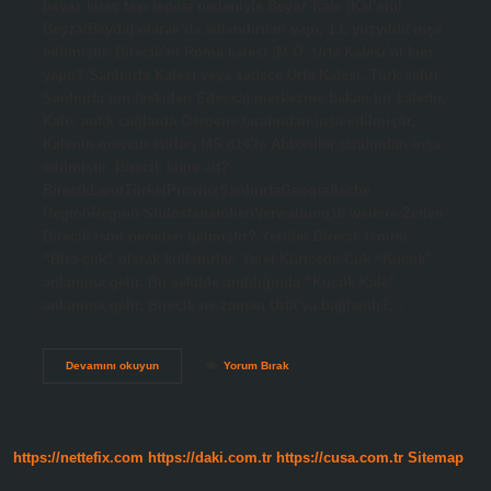
beyaz kireç taşı tepesi nedeniyle Beyaz Kale (Kal’etül
Beyza/Beyda) olarak da adlandırılan yapı, 13. yüzyılda inşa
edilmiştir. Birecik’in Roma kalesi (M.Ö. Urfa Kalesi’ni kim
yaptı? Şanlıurfa Kalesi veya sadece Urfa Kalesi, Türk şehri
Şanlıurfa’nın (eskiden Edessa) merkezine bakan bir kaledir.
Kale, antik çağlarda Osroene tarafından inşa edilmiştir.
Kalenin mevcut surları MS 814’te Abbasiler tarafından inşa
edilmiştir. Birecik kime ait?
BirecikLandTürkeiProvinzŞanlıurfaGeografische
RegionRegion SüdostanatolienVerwaltung18 weitere Zeilen
Birecik ismi nereden gelmiştir? Yerliler Birecik ismini
“Bira-çuk” olarak kullanırlar. Yerel Kürtçede Çuk “Küçük”
anlamına gelir. Bu şekilde anıldığında “Küçük Kale”
anlamına gelir. Birecik ne zaman Urfa’ya bağlandı?…
Birecik
Devamını okuyun
Yorum Bırak
Kalesi
Kim
Yaptı
https://nettefix.com
https://daki.com.tr
https://cusa.com.tr
Sitemap