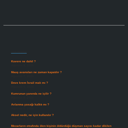
Sidebar
Son Yazılar
Kuvere ne dahil ?
Ağustos 8, 2026
Maaş avansları ne zaman kapatılır ?
Ağustos 7, 2026
Dove krem İsrail malı mı ?
Ağustos 6, 2026
Kumrunun yanında ne içilir ?
Ağustos 6, 2026
Avlanma yasağı kalktı mı ?
Ağustos 5, 2026
Aksel nedir, ne için kullanılır ?
Ağustos 3, 2026
Mezarların etrafında ölen kişinin öldürdüğü düşman sayısı kadar dikilen