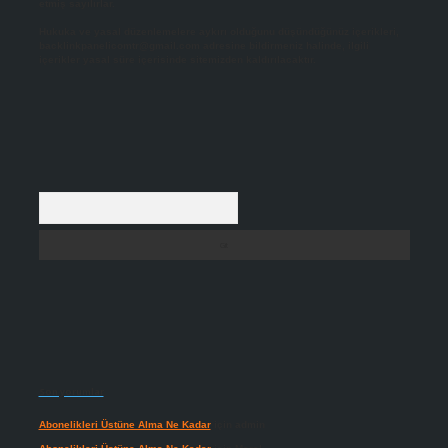
etmiş sayılırlar.
Hukuka ve yasal düzenlemelere aykırı olduğunu düşündüğünüz içerikleri,
backlinkpanelicomtr@gmail.com
adresine bildirmeniz halinde, ilgili
içerikler yasal süre içerisinde sitemizden kaldırılacaktır.
Arama
Son yorumlar
Abonelikleri Üstüne Alma Ne Kadar
için
admin