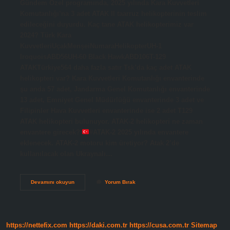
Gündem Özel programında, 2025 yılında Kara Kuvvetleri
Komutanlığı’na 3 adet ATAK II taarruz helikopterinin teslim
edileceğini duyurdu. Kaç tane ATAK helikopterimiz var
2024? Türk Kara
KuvvetleriUçakMenşeiNumaraHelikopterUH-1
IroquoisABD56UH-60 Black HawkABD106T-129
ATAKTürkiye564 daha fazla satır Tsk’da kaç adet ATAK
helikopteri var? Kara Kuvvetleri Komutanlığı envanterinde
şu anda 57 adet, Jandarma Genel Komutanlığı envanterinde
13 adet, Emniyet Genel Müdürlüğü envanterinde 3 adet ve
Filipinler Hava Kuvvetleri envanterinde ise 2 adet T129
ATAK helikopteri bulunuyor. ATAK-2 helikopteri ne zaman
envantere girecek?
#ATAK-2 2025 yılında envantere
eklenecek. ATAK-2 motoru kim üretiyor? Atak 2’de
kullanılacak olan Ukraynalı…
Atak
Devamını okuyun
Yorum Bırak
2
Helikopteri
Kaç
Tane
Üretilecek
https://nettefix.com
https://daki.com.tr
https://cusa.com.tr
Sitemap