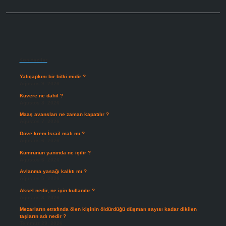
Sidebar
Son Yazılar
Yalıçapkını bir bitki midir ?
Ağustos 9, 2026
Kuvere ne dahil ?
Ağustos 8, 2026
Maaş avansları ne zaman kapatılır ?
Ağustos 7, 2026
Dove krem İsrail malı mı ?
Ağustos 6, 2026
Kumrunun yanında ne içilir ?
Ağustos 6, 2026
Avlanma yasağı kalktı mı ?
Ağustos 5, 2026
Aksel nedir, ne için kullanılır ?
Ağustos 3, 2026
Mezarların etrafında ölen kişinin öldürdüğü düşman sayısı kadar dikilen
taşların adı nedir ?
Temmuz 29, 2026