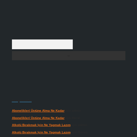
Arama
Son yorumlar
Abonelikleri Üstüne Alma Ne Kadar
için
admin
Abonelikleri Üstüne Alma Ne Kadar
için
Meral
Alkolü Bırakmak Için Ne Yapmak Lazım
için
admin
Alkolü Bırakmak Için Ne Yapmak Lazım
için
Güneş