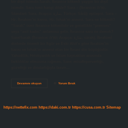
bir dişil isimdir.Sarah, İbranice kökenli yaygın bir dişil
isimdir. Sara ismi hangi dilde? Sara – (İbranice: שָׂרָה,
Standart: Sara, Arapça: سارة, Türkçe: Sârâ); epilepsi. Sara –
Hz. İbrahim’in karısı, Hz. İshak’ın annesi. Sara ne kökenli?
“Sarah” ismi İbranice kökenlidir ve genellikle “prenses”
veya “asil kadın” anlamına gelir. İbranice sara ne demek?
Sare/Sarah (İbranice: שָׂרָה; Arapça: سَارَة, sārah), İbrahimî
dinlerde önemli bir figür ve Eski Ahit’e göre İbrahim’in
karısı ve İshak’ın annesi olan bir İbrani din büyüğüdür.
Yahudilik, Hristiyanlık ve İslam kaynakları arasında
farklılıklar olmasına rağmen, Sare; misafirperverliği,
güzelliği ve dindarlığıyla tasvir…
Sara
Devamını okuyun
Yorum Bırak
Hangi
Dilde
https://nettefix.com
https://daki.com.tr
https://cusa.com.tr
Sitemap