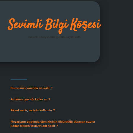
Sevimli Bilgi Köşesi
Neşeli hikayelerle gününü aydınlat!
Sidebar
grandoperabet giriş
Son Yazılar
Kumrunun yanında ne içilir ?
Ağustos 6, 2026
Avlanma yasağı kalktı mı ?
Ağustos 5, 2026
Aksel nedir, ne için kullanılır ?
Ağustos 3, 2026
Mezarların etrafında ölen kişinin öldürdüğü düşman sayısı
kadar dikilen taşların adı nedir ?
Temmuz 29, 2026