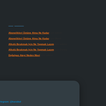
Son yorumlar
Abonelikleri Üstüne Alma Ne Kadar
için
admin
Abonelikleri Üstüne Alma Ne Kadar
için
Meral
Alkolü Bırakmak Için Ne Yapmak Lazım
için
admin
Alkolü Bırakmak Için Ne Yapmak Lazım
için
Güneş
Doğalgaz Ateşi Neden Mavi
için
admin
elegram: @karabul