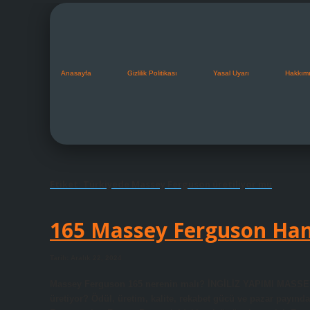
Anasayfa
Gizlilik Politikası
Yasal Uyarı
Hakkım
Etiket:
Türkiyede Massey Ferguson üretiliyor mu
165 Massey Ferguson Han
Tarih: Aralık 22, 2024
Massey Ferguson 165 nerenin malı? İNGİLİZ YAPIMI MASSE
üretiyor? Ödül, üretim, kalite, rekabet gücü ve pazar payınd