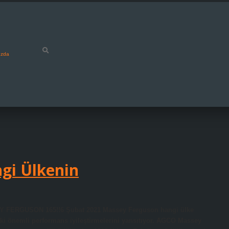
ızda
gi Ülkenin
Y FERGUSON 165!!6 Şubat 2021 Massey Ferguson hangi ülke
aki önemli performans iyileştirmelerini yansıtıyor. AGCO Massey