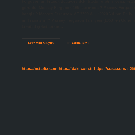
Ferguson’un Fransa Beauvais’deki traktör üretim tesisi, Frans
görüldü. Massey Ferguson 165 kaç model? Massey Ferguson 1
hangisi? Massey Ferguson MF 3709 AL, “2020 Yılının En İyi 
mi Fransız mı? Massey Ferguson Tarihçesi (1953’ten Günümü
Limited şirketlerinin…
165
Devamını okuyun
Yorum Bırak
Massey
Ferguson
Hangi
Ülkenin
https://nettefix.com
https://daki.com.tr
https://cusa.com.tr
Si