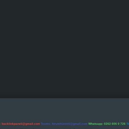
l:
backlinkpaneli@gmail.com
Teams:
forumhizmeti@gmail.com
Whatsapp: 0262 606 0 726
T