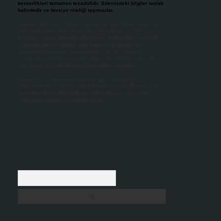
benzerlikleri tamamen tesadüfidir. Sitemizdeki bilgiler taslak
halindedir ve tavsiye niteliği taşımazlar.
Sitemiz, 5651 Sayılı Kanun gereğince Bilgi Teknolojileri ve
İletişim Kurumu (BTK) tarafından onaylanmış bir Yer
Sağlayıcı olarak hizmet vermektedir. Bu nedenle, sitedeki
içerikleri proaktif olarak denetleme veya araştırma
yükümlülüğümüz bulunmamaktadır. Ancak, üyelerimiz
yazdıkları içeriklerin sorumluluğunu taşımakta olup, siteye
üye olarak bu sorumluluğu kabul etmiş sayılırlar.
Hukuka ve yasal düzenlemelere aykırı olduğunu
düşündüğünüz içerikleri,
backlinkpanelicomtr@gmail.com
adresine bildirmeniz halinde, ilgili içerikler yasal süre
içerisinde sitemizden kaldırılacaktır.
Arama