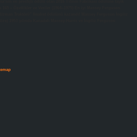
a’nın en prestijli ödülü olan 2016 Yılının Fabrikası ödülüne layık
65 – Özellikler ve Veriler (1964–1975) En iyi Massey Ferguson
Uzman Traktörü” finalist ödülünü kazandı! Massey Ferguson İngiliz
ze) 1953 yılında Kanadalı Massey-Harris ve İngiliz Ferguson
temap