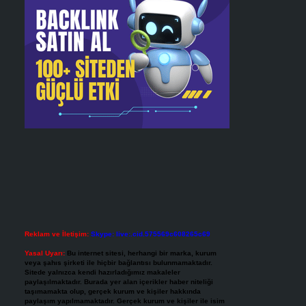
Reklam ve İletişim:
Skype: live:.cid.575569c608265c69
Yasal Uyarı:
Bu internet sitesi, herhangi bir marka, kurum
veya şahıs şirketi ile hiçbir bağlantısı bulunmamaktadır.
Sitede yalnızca kendi hazırladığımız makaleler
paylaşılmaktadır. Burada yer alan içerikler haber niteliği
taşımamakta olup, gerçek kurum ve kişiler hakkında
paylaşım yapılmamaktadır. Gerçek kurum ve kişiler ile isim