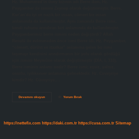
Hz. Muhammed’in üvey kızının adı Berre iken, Hz.
Peygamber de ismini Zeynep olarak değiştirmiştir. Berre,
Kur’an’da iyi ve nazik bir insan, cömert bir insan
anlamında da kullanılmıştır. Aynı zamanda Berre ismi,
kendi ruhunu arındıran biri anlamında da kullanılmıştır.
Peygamberimiz berre ismini neden değiştirdi? Allah
Resulü ile evlenmeden önce ismi Berre idi. Hz. Peygamber,
“cömert, dürüst ve itaatkar” anlamına gelen bu ismi
taşımayı kendisini arındırmanın bir yolu olarak gördüğü
için ismini Meymûne olarak değiştirmiştir (DİA, I, 333).
Berre isminin anlamı nedir? Berre ismi; eşsiz, yalnız,
onurlu, iyiliksever anlamına gelmektedir. Hz. Cuveyriye
kimdir? Hz. Cüveyriye,…
Hz
Devamını okuyun
Yorum Bırak
Muhammed
Berre
Kim
https://nettefix.com
https://daki.com.tr
https://cusa.com.tr
Sitemap