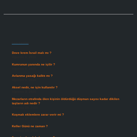
Sidebar
Son Yazılar
Dove krem İsrail malı mı ?
Ağustos 6, 2026
Kumrunun yanında ne içilir ?
Ağustos 6, 2026
Avlanma yasağı kalktı mı ?
Ağustos 5, 2026
Aksel nedir, ne için kullanılır ?
Ağustos 3, 2026
Mezarların etrafında ölen kişinin öldürdüğü düşman sayısı kadar dikilen
taşların adı nedir ?
Temmuz 29, 2026
Koşmak eklemlere zarar verir mi ?
Temmuz 27, 2026
Keller Günü ne zaman ?
Temmuz 25, 2026