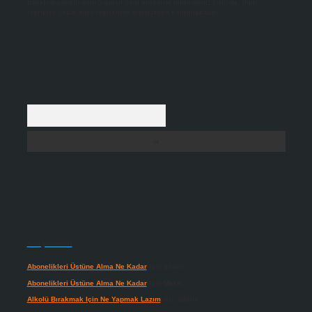
backlinkpanelicomtr@gmail.com
adresine bildirmeniz halinde, ilgili
içerikler yasal süre içerisinde sitemizden kaldırılacaktır.
Arama
Son yorumlar
Abonelikleri Üstüne Alma Ne Kadar
için
admin
Abonelikleri Üstüne Alma Ne Kadar
için
Meral
Alkolü Bırakmak Için Ne Yapmak Lazım
için
admin