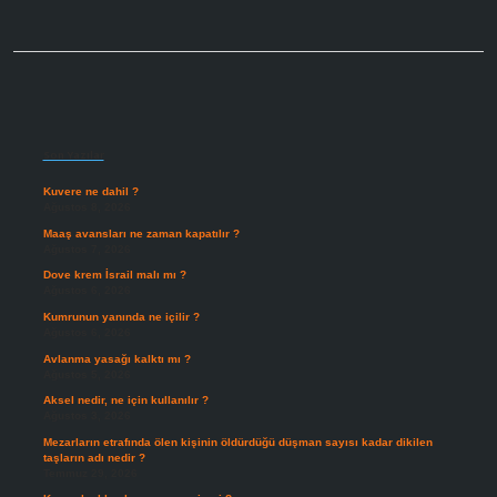
Sidebar
Son Yazılar
Kuvere ne dahil ?
Ağustos 8, 2026
Maaş avansları ne zaman kapatılır ?
Ağustos 7, 2026
Dove krem İsrail malı mı ?
Ağustos 6, 2026
Kumrunun yanında ne içilir ?
Ağustos 6, 2026
Avlanma yasağı kalktı mı ?
Ağustos 5, 2026
Aksel nedir, ne için kullanılır ?
Ağustos 3, 2026
Mezarların etrafında ölen kişinin öldürdüğü düşman sayısı kadar dikilen
taşların adı nedir ?
Temmuz 29, 2026