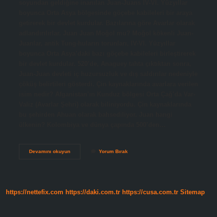
soyundan geldiğine inanılan Juan-Juans IV-VI. Yüzyıllar
boyunca Orta Asya bölgesinde göçebe kabileleri bir araya
getirerek bir devlet kurdular. Bazılarına göre Avarlar olarak
adlandırılırlar. Juan Juan Moğol mu? Moğol kökenli Juan-
Juanlar, antik Tung-huların torunları, IV-VI. Yüzyıllar
boyunca Orta Asya’daki bazı göçebe kabileleri birleştirerek
bir devlet kurdular. 520’de, Anaguey tahta çıktıktan sonra,
Juan-Juan devleti iç huzursuzluk ve dış saldırılar nedeniyle
çöküş belirtileri gösterdi. Çin kaynaklarında avarlara verilen
isim nedir? Afganistan’ın Kunduz bölgesi Orta Çağ’da Var-
Valiz (Avarlar Şehri) olarak biliniyordu. Çin kaynaklarında
bu şehirden Ahuan olarak bahsediliyor. Juan hangi
ülkenin? Kolombiya ve dünya çapında 500’den…
Avarlara
Devamını okuyun
Yorum Bırak
Juan
Juan
Nedir
https://nettefix.com
https://daki.com.tr
https://cusa.com.tr
Sitemap