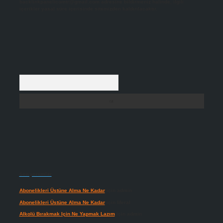
backlinkpanelicomtr@gmail.com
adresine bildirmeniz halinde, ilgili
içerikler yasal süre içerisinde sitemizden kaldırılacaktır.
Arama
Son yorumlar
Abonelikleri Üstüne Alma Ne Kadar
için
admin
Abonelikleri Üstüne Alma Ne Kadar
için
Meral
Alkolü Bırakmak Için Ne Yapmak Lazım
için
admin