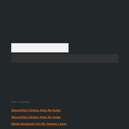
backlinkpanelicomtr@gmail.com
adresine bildirmeniz halinde, ilgili
içerikler yasal süre içerisinde sitemizden kaldırılacaktır.
Arama
Son yorumlar
Abonelikleri Üstüne Alma Ne Kadar
için
admin
Abonelikleri Üstüne Alma Ne Kadar
için
Meral
Alkolü Bırakmak Için Ne Yapmak Lazım
için
admin