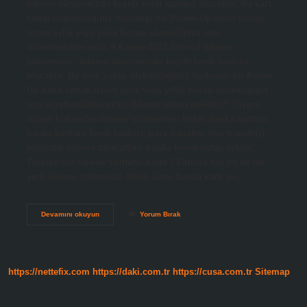
ödeme sürecimizde kayıtlı kredi kartınız olacaktır. Bu kart,
sahip olabileceğiniz herhangi bir Power-Up dahil olmak
üzere aylık veya yıllık hesap aboneliğiniz için
ücretlendirilecektir. 4 Kasım 2021 Birincil ödeme
yönteminiz, ödeme sürecimizde kayıtlı kredi kartınız
olacaktır. Bu kart, sahip olabileceğiniz herhangi bir Power-
Up dahil olmak üzere aylık veya yıllık hesap aboneliğiniz
için ücretlendirilecektir. Ödeme türleri nelerdir? Yaygın
olarak kullanılan ödeme yöntemleri: Nakit, banka kartları,
banka kartları, kredi kartları, para transferi (fon transferi),
otomatik ödeme talimatları, banka hesabından çekim.
Türkiye’nin ödeme yöntemi nedir? Türkiye’nin ilk ve tek
yerli ödeme sistemidir. Kredi kartı, banka kartı ve…
Birincil
Devamını okuyun
Yorum Bırak
Ödeme
Yöntemi
Ne
Demek
https://nettefix.com
https://daki.com.tr
https://cusa.com.tr
Sitemap