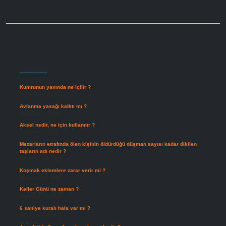
Sidebar
Son Yazılar
Kumrunun yanında ne içilir ?
Ağustos 6, 2026
Avlanma yasağı kalktı mı ?
Ağustos 5, 2026
Aksel nedir, ne için kullanılır ?
Ağustos 3, 2026
Mezarların etrafında ölen kişinin öldürdüğü düşman sayısı kadar dikilen
taşların adı nedir ?
Temmuz 29, 2026
Koşmak eklemlere zarar verir mi ?
Temmuz 27, 2026
Keller Günü ne zaman ?
Temmuz 25, 2026
6 saniye kuralı hala var mı ?
Temmuz 24, 2026