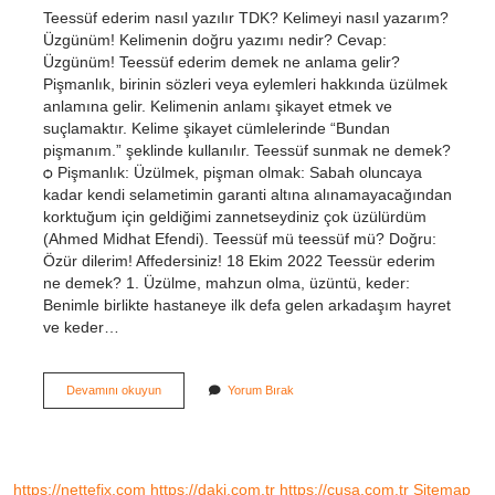
Teessüf ederim nasıl yazılır TDK? Kelimeyi nasıl yazarım?
Üzgünüm! Kelimenin doğru yazımı nedir? Cevap:
Üzgünüm! Teessüf ederim demek ne anlama gelir?
Pişmanlık, birinin sözleri veya eylemleri hakkında üzülmek
anlamına gelir. Kelimenin anlamı şikayet etmek ve
suçlamaktır. Kelime şikayet cümlelerinde “Bundan
pişmanım.” şeklinde kullanılır. Teessüf sunmak ne demek?
ѻ Pişmanlık: Üzülmek, pişman olmak: Sabah oluncaya
kadar kendi selametimin garanti altına alınamayacağından
korktuğum için geldiğimi zannetseydiniz çok üzülürdüm
(Ahmed Midhat Efendi). Teessüf mü teessüf mü? Doğru:
Özür dilerim! Affedersiniz! 18 Ekim 2022 Teessür ederim
ne demek? 1. Üzülme, mahzun olma, üzüntü, keder:
Benimle birlikte hastaneye ilk defa gelen arkadaşım hayret
ve keder…
Teessüf
Devamını okuyun
Yorum Bırak
Ederim
Ne
Demek
Tdk
https://nettefix.com
https://daki.com.tr
https://cusa.com.tr
Sitemap