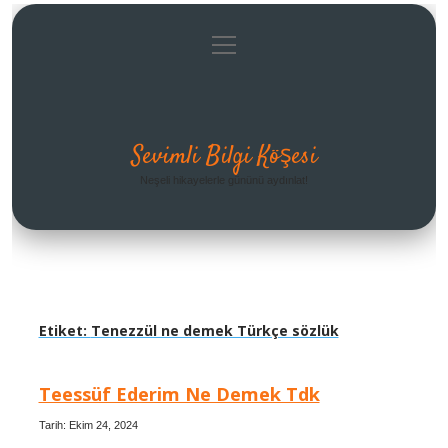
menüyü
Anasayfa
Gizlilik Politikası
Yasal Uyarı
aç
Hakkımızda
Sevimli Bilgi Köşesi
Neşeli hikayelerle gününü aydınlat!
Etiket:
Tenezzül ne demek Türkçe sözlük
Teessüf Ederim Ne Demek Tdk
Tarih: Ekim 24, 2024