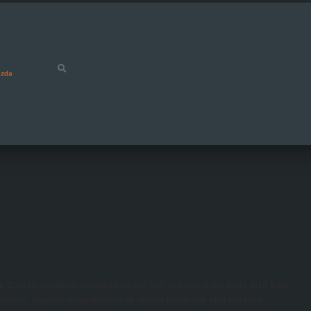
ızda
. Zaman geçtikçe, çocuğun en saf hali giderek daha fazla gizli hale
ılabilen, olayları anlayamayan ve aklına gelen her şeyi kolayca