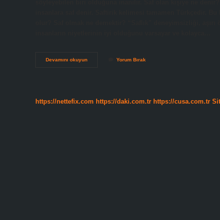
söyleyebilen biri olduğuna inanılır. Saf olan kişiye ne deni
insanlara saf denir. Saftirik kelimesi tamamen Türkçedir. Bu 
olur? Saf olmak ne demektir? “Saflık” deneyimsizliği, aşırı ö
insanların niyetlerinin iyi olduğunu varsayar ve kolayca…
Saf
Devamını okuyun
Yorum Bırak
Insan
Kime
Denir
https://nettefix.com
https://daki.com.tr
https://cusa.com.tr
Si