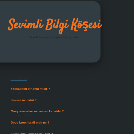
Sevimli Bilgi Köşesi
Neşeli hikayelerle gününü aydınlat!
Sidebar
grandoperabet giriş
Son Yazılar
Yalıçapkını bir bitki midir ?
Ağustos 9, 2026
Kuvere ne dahil ?
Ağustos 8, 2026
Maaş avansları ne zaman kapatılır ?
Ağustos 7, 2026
Dove krem İsrail malı mı ?
Ağustos 6, 2026
Kumrunun yanında ne içilir ?