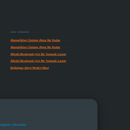
Son yorumlar
Abonelikleri Üstüne Alma Ne Kadar
için
admin
Abonelikleri Üstüne Alma Ne Kadar
için
Meral
Alkolü Bırakmak Için Ne Yapmak Lazım
için
admin
Alkolü Bırakmak Için Ne Yapmak Lazım
için
Güneş
Doğalgaz Ateşi Neden Mavi
için
admin
elegram: @karabul