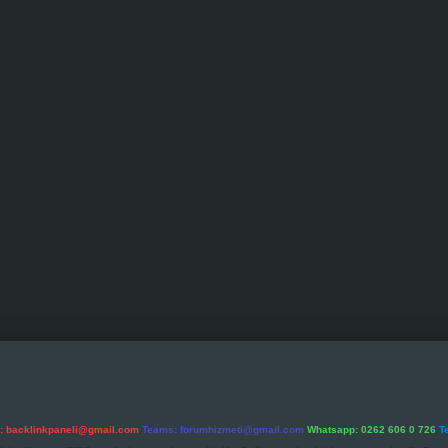
l:
backlinkpaneli@gmail.com
Teams:
forumhizmeti@gmail.com
Whatsapp: 0262 606 0 726
T