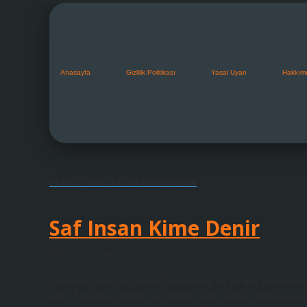
Anasayfa
Gizlilik Politikası
Yasal Uyarı
Hakkım
Etiket:
Temiz bir insan ne demek
Saf Insan Kime Denir
Tarih: Kasım 1, 2024
Saf insan olmak ne demek? İnsanlığın en saf hali çocuklardır
gelir. Konuşma dilinde, saf olduğu için; sınırları kolayca aş