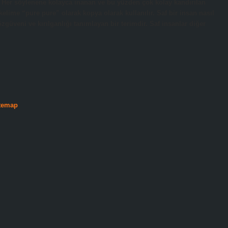
r? Her söylenene kolayca inanan ve bu yüzden çok kolay kandırılan
kelime “pure pure” olarak kopya olarak kullanılır. Saf bir insan nasıl
zgüveni ve kırılganlığı tanımlayan bir terimdir. Saf insanlar diğer
temap