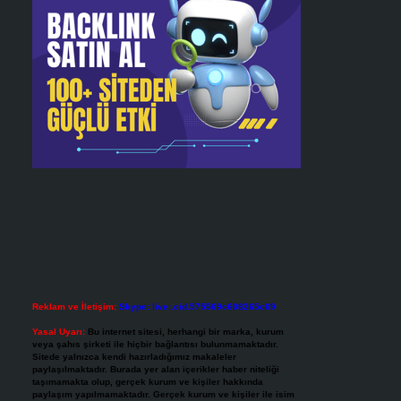
Reklam ve İletişim:
Skype: live:.cid.575569c608265c69
Yasal Uyarı:
Bu internet sitesi, herhangi bir marka, kurum
veya şahıs şirketi ile hiçbir bağlantısı bulunmamaktadır.
Sitede yalnızca kendi hazırladığımız makaleler
paylaşılmaktadır. Burada yer alan içerikler haber niteliği
taşımamakta olup, gerçek kurum ve kişiler hakkında
paylaşım yapılmamaktadır. Gerçek kurum ve kişiler ile isim