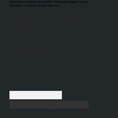
benzerlikleri tamamen tesadüfidir. Sitemizdeki bilgiler taslak
halindedir ve tavsiye niteliği taşımazlar.
Sitemiz, 5651 Sayılı Kanun gereğince Bilgi Teknolojileri ve
İletişim Kurumu (BTK) tarafından onaylanmış bir Yer
Sağlayıcı olarak hizmet vermektedir. Bu nedenle, sitedeki
içerikleri proaktif olarak denetleme veya araştırma
yükümlülüğümüz bulunmamaktadır. Ancak, üyelerimiz
yazdıkları içeriklerin sorumluluğunu taşımakta olup, siteye
üye olarak bu sorumluluğu kabul etmiş sayılırlar.
Hukuka ve yasal düzenlemelere aykırı olduğunu
düşündüğünüz içerikleri,
backlinkpanelicomtr@gmail.com
adresine bildirmeniz halinde, ilgili içerikler yasal süre
içerisinde sitemizden kaldırılacaktır.
Arama