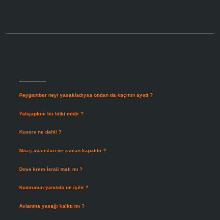
Sidebar
Son Yazılar
Peygamber neyi yasakladıysa ondan da kaçının ayeti ?
Ağustos 10, 2026
Yalıçapkını bir bitki midir ?
Ağustos 9, 2026
Kuvere ne dahil ?
Ağustos 8, 2026
Maaş avansları ne zaman kapatılır ?
Ağustos 7, 2026
Dove krem İsrail malı mı ?
Ağustos 6, 2026
Kumrunun yanında ne içilir ?
Ağustos 6, 2026
Avlanma yasağı kalktı mı ?
Ağustos 5, 2026