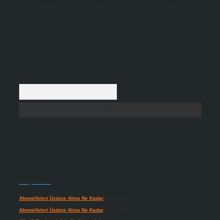
Hukuka ve yasal düzenlemelere aykırı olduğunu düşündüğünüz içerikleri,
backlinkpanelicomtr@gmail.com
adresine bildirmeniz halinde, ilgili
içerikler yasal süre içerisinde sitemizden kaldırılacaktır.
Arama
Son yorumlar
Abonelikleri Üstüne Alma Ne Kadar
için
admin
Abonelikleri Üstüne Alma Ne Kadar
için
Meral