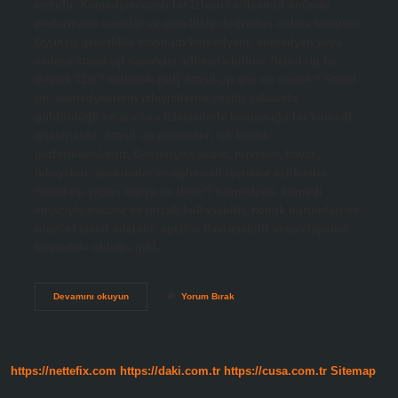
tarzıdır. Komedyen canlı bir izleyici kitlesinin önünde
performans sergiler ve genellikle doğrudan onlara konuşur.
Oyuncu genellikle stand-up komedyeni, komedyen veya
sadece stand-up sanatçısı adlarıyla bilinir. Stand-up ne
demek TDK? kalkmak {fiil} Stand-up şov ne demek? Stand
up, komedyenlerin izleyicilerini çeşitli şakalarla
güldürdüğü ve ara sıra izleyicilerle konuştuğu bir komedi
gösterisidir. Stand up gösterileri tek kişilik
performanslardır. Gösteriye şakalar, nükteler, hayat
hikayeleri, anekdotlar ve eğlenceli içerikler eşlik eder.
Stand-up yapan kişiye ne denir? Komedyen, komedi
amacıyla şakalar ve mizah kullanabilir, komik durumları ve
olayları tasvir edebilir, aptalca davranabilir veya slapstick
komedide olduğu gibi…
Stand-
Devamını okuyun
Yorum Bırak
Up
Ci
Ne
Demek
https://nettefix.com
https://daki.com.tr
https://cusa.com.tr
Sitemap