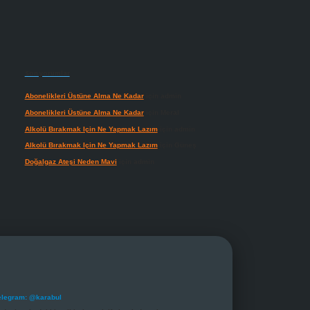
Son yorumlar
Abonelikleri Üstüne Alma Ne Kadar
için
admin
Abonelikleri Üstüne Alma Ne Kadar
için
Meral
Alkolü Bırakmak Için Ne Yapmak Lazım
için
admin
Alkolü Bırakmak Için Ne Yapmak Lazım
için
Güneş
Doğalgaz Ateşi Neden Mavi
için
admin
elegram: @karabul