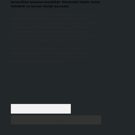
benzerlikleri tamamen tesadüfidir. Sitemizdeki bilgiler taslak
halindedir ve tavsiye niteliği taşımazlar.
Sitemiz, 5651 Sayılı Kanun gereğince Bilgi Teknolojileri ve
İletişim Kurumu (BTK) tarafından onaylanmış bir Yer
Sağlayıcı olarak hizmet vermektedir. Bu nedenle, sitedeki
içerikleri proaktif olarak denetleme veya araştırma
yükümlülüğümüz bulunmamaktadır. Ancak, üyelerimiz
yazdıkları içeriklerin sorumluluğunu taşımakta olup, siteye
üye olarak bu sorumluluğu kabul etmiş sayılırlar.
Hukuka ve yasal düzenlemelere aykırı olduğunu
düşündüğünüz içerikleri,
backlinkpanelicomtr@gmail.com
adresine bildirmeniz halinde, ilgili içerikler yasal süre
içerisinde sitemizden kaldırılacaktır.
Arama