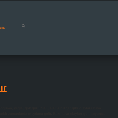
ızda
ır
soğuma, yağış, gök gürültüsü, sis ve rüzgar gibi olaylara hava
 farklı zamanlarda meydana gelir. Bazı hava olayları gün boyunca