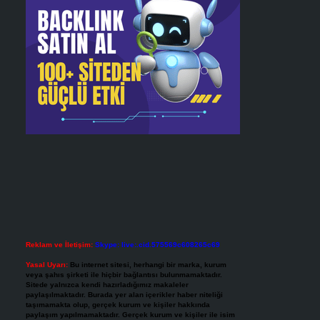
Reklam ve İletişim:
Skype: live:.cid.575569c608265c69
Yasal Uyarı:
Bu internet sitesi, herhangi bir marka, kurum
veya şahıs şirketi ile hiçbir bağlantısı bulunmamaktadır.
Sitede yalnızca kendi hazırladığımız makaleler
paylaşılmaktadır. Burada yer alan içerikler haber niteliği
taşımamakta olup, gerçek kurum ve kişiler hakkında
paylaşım yapılmamaktadır. Gerçek kurum ve kişiler ile isim