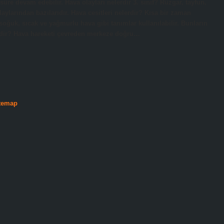
re devam edebilir. Hava olayları nelerdir 3. sınıf? Rüzgar, tayfun,
aylarından bazılarıdır. Hava cesitleri nelerdir? Kısa bir zaman
oğuk, sıcak ve yağmurlu hava gibi tanımlar kullanılabilir. Bunların
erdir? Hava hareketi çevreden merkeze doğru…
temap