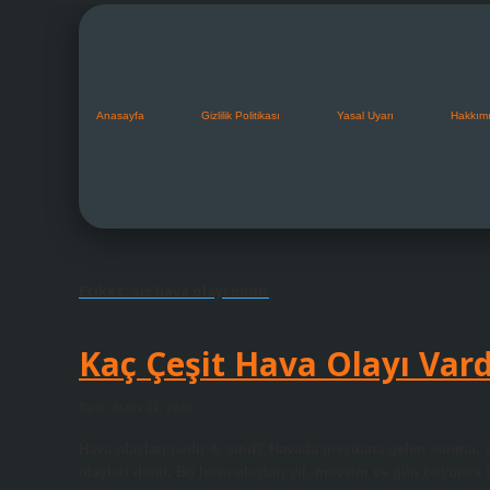
Anasayfa
Gizlilik Politikası
Yasal Uyarı
Hakkım
Etiket:
Sis hava olayı mıdır
Kaç Çeşit Hava Olayı Vard
Tarih: Aralık 22, 2024
Hava olayları nedir 4. sınıf? Havada meydana gelen ısınma, 
olayları denir. Bu hava olayları yıl, mevsim ve gün boyunca