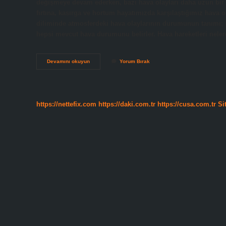
değişmeye devam ederken, bazı hava olayları daha uzun bir sü
fırtına, kasırga ve hortum hayatımızda karşılaştığımız hava ol
diliminde atmosferdeki hava olaylarının durumunun tanımı; s
hepsi mevcut hava durumunu belirler. Hava hareketleri nel
Kaç
Devamını okuyun
Yorum Bırak
Çeşit
Hava
Olayı
Vardır
https://nettefix.com
https://daki.com.tr
https://cusa.com.tr
Si