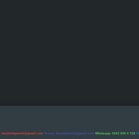
l:
backlinkpaneli@gmail.com
Teams:
forumhizmeti@gmail.com
Whatsapp: 0262 606 0 726
T