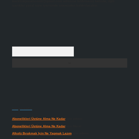
backlinkpanelicomtr@gmail.com
adresine bildirmeniz halinde, ilgili
içerikler yasal süre içerisinde sitemizden kaldırılacaktır.
Arama
Son yorumlar
Abonelikleri Üstüne Alma Ne Kadar
için
admin
Abonelikleri Üstüne Alma Ne Kadar
için
Meral
Alkolü Bırakmak Için Ne Yapmak Lazım
için
admin