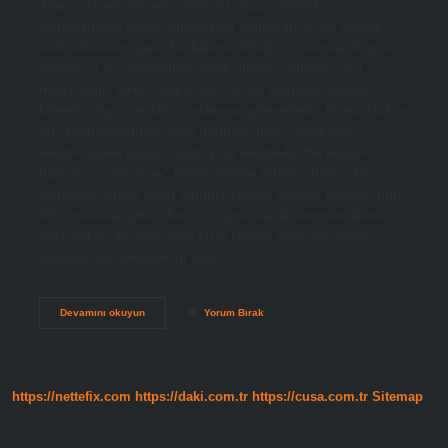
Arapça sharika(t) veya shirka(t) شركة “ortaklık”
kelimesinden ödünç alınmış bir kelimedir ve bu kelime
shrk kökünden gelir. Bu kelime, fiˁla(t) ölçüsünde Arapça
sharika شَرِكَ “paylaşılan, ortak olunan” fiilinin ism-i
merre’sidir. Şirket Arapça mı? Şirket kelimesi Arapça
kökenli olup “ortaklık” anlamına gelmektedir. Firma Türkçe
mi? Fransızca firme veya İngilizce firm “company”
kelimesinden ödünç alınmış bir kelimedir. Bu kelime
İtalyanca “signature” kelimesinden ödünç alınmış bir
kelimedir. Şirket nedir tanımı? İsviçre Borçlar Kanunu’nun
620. maddesi şirketi bir sözleşme olarak tanımlar. Buna
göre şirket, iki veya daha fazla kişinin ortak bir amaca
ulaşmak için emeklerini veya…
Şirket
Devamını okuyun
Yorum Bırak
Kökeni
Nedir
https://nettefix.com
https://daki.com.tr
https://cusa.com.tr
Sitemap