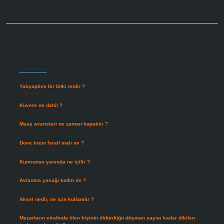
Sidebar
Son Yazılar
Yalıçapkını bir bitki midir ?
Ağustos 9, 2026
Kuvere ne dahil ?
Ağustos 8, 2026
Maaş avansları ne zaman kapatılır ?
Ağustos 7, 2026
Dove krem İsrail malı mı ?
Ağustos 6, 2026
Kumrunun yanında ne içilir ?
Ağustos 6, 2026
Avlanma yasağı kalktı mı ?
Ağustos 5, 2026
Aksel nedir, ne için kullanılır ?
Ağustos 3, 2026
Mezarların etrafında ölen kişinin öldürdüğü düşman sayısı kadar dikilen