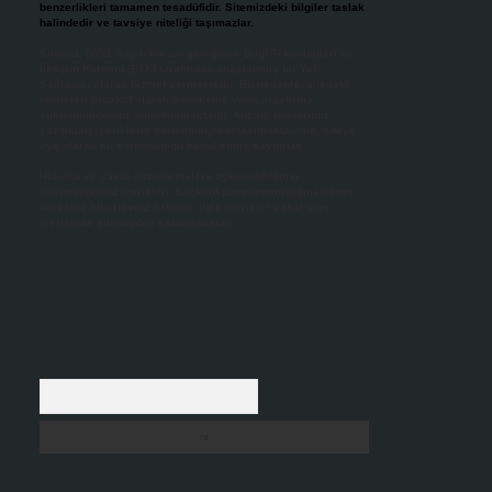
benzerlikleri tamamen tesadüfidir. Sitemizdeki bilgiler taslak
halindedir ve tavsiye niteliği taşımazlar.
Sitemiz, 5651 Sayılı Kanun gereğince Bilgi Teknolojileri ve
İletişim Kurumu (BTK) tarafından onaylanmış bir Yer
Sağlayıcı olarak hizmet vermektedir. Bu nedenle, sitedeki
içerikleri proaktif olarak denetleme veya araştırma
yükümlülüğümüz bulunmamaktadır. Ancak, üyelerimiz
yazdıkları içeriklerin sorumluluğunu taşımakta olup, siteye
üye olarak bu sorumluluğu kabul etmiş sayılırlar.
Hukuka ve yasal düzenlemelere aykırı olduğunu
düşündüğünüz içerikleri,
backlinkpanelicomtr@gmail.com
adresine bildirmeniz halinde, ilgili içerikler yasal süre
içerisinde sitemizden kaldırılacaktır.
Arama