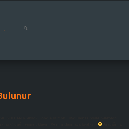
ızda
 Bulunur
NASIL KULLANIRSINIZ? Google’ın mobil uygulamasındaki mikrofon
rkı ara” düğmesine tıklayın. Ve mırıldanmaya başlayın
Aradığınız