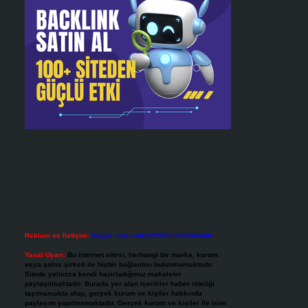
Reklam ve İletişim:
Skype: live:.cid.575569c608265c69
Yasal Uyarı:
Bu internet sitesi, herhangi bir marka, kurum
veya şahıs şirketi ile hiçbir bağlantısı bulunmamaktadır.
Sitede yalnızca kendi hazırladığımız makaleler
paylaşılmaktadır. Burada yer alan içerikler haber niteliği
taşımamakta olup, gerçek kurum ve kişiler hakkında
paylaşım yapılmamaktadır. Gerçek kurum ve kişiler ile isim