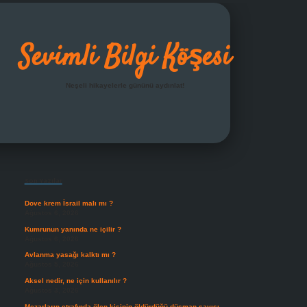
Sevimli Bilgi Köşesi
Neşeli hikayelerle gününü aydınlat!
Sidebar
grandoperabet giriş
Son Yazılar
Dove krem İsrail malı mı ?
Ağustos 6, 2026
Kumrunun yanında ne içilir ?
Ağustos 6, 2026
Avlanma yasağı kalktı mı ?
Ağustos 5, 2026
Aksel nedir, ne için kullanılır ?
Ağustos 3, 2026
Mezarların etrafında ölen kişinin öldürdüğü düşman sayısı