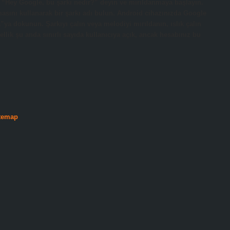
e “Hey Google, bu şarkı nedir?” deyin ve mırıldanmaya başlayın.
asını kullanarak bir şarkı adı bulun. Android cihazınızda Google
a dokunun. Şarkıyı çalın veya melodiyi mırıldanın, ıslık çalın
ellik şu anda sınırlı sayıda kullanıcıya açık, ancak hesabınız bu
temap