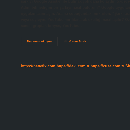
şarkıyı Google Asistan ile bulmak çok daha kolaydır. Sadec
Adını bilmediğim bir şarkıyı nasıl bulurum? Google uygulam
uygulamasını açın. Arama çubuğundaki mikrofon. “Şarkı ara”y
veya söyleyin. YouTube mırıldanarak özelliği nasıl açılır? Öz
şanslı gruptan biriyse, YouTube…
Mırıldanarak
Devamını okuyun
Yorum Bırak
Şarkı
Nasıl
Bulunur
https://nettefix.com
https://daki.com.tr
https://cusa.com.tr
Si