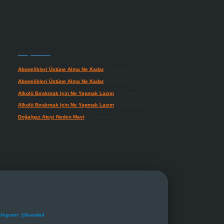
Son yorumlar
Abonelikleri Üstüne Alma Ne Kadar
için
admin
Abonelikleri Üstüne Alma Ne Kadar
için
Meral
Alkolü Bırakmak Için Ne Yapmak Lazım
için
admin
Alkolü Bırakmak Için Ne Yapmak Lazım
için
Güneş
Doğalgaz Ateşi Neden Mavi
için
admin
elegram: @karabul