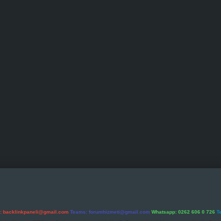
l:
backlinkpaneli@gmail.com
Teams:
forumhizmeti@gmail.com
Whatsapp: 0262 606 0 726
T