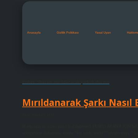
Anasayfa
Gizlilik Politikası
Yasal Uyarı
Hakkım
Etiket:
Shazam mırıldanarak şarkı bulur mu
Mırıldanarak Şarkı Nasıl
Tarih: Aralık 20, 2024
Mırıldanarak şarkı nasıl bulabilirim? HUM’U ARAMA İÇİN 
simgesine dokunun, sonra “Bu şarkı nedir?” deyin veya “Şa