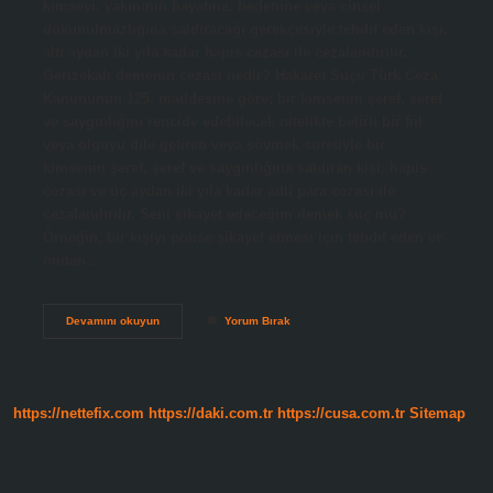
kimseyi, yakınının hayatına, bedenine veya cinsel
dokunulmazlığına saldıracağı gerekçesiyle tehdit eden kişi,
altı aydan iki yıla kadar hapis cezası ile cezalandırılır.
Gerizekalı demenin cezası nedir? Hakaret Suçu Türk Ceza
Kanununun 125. maddesine göre; bir kimsenin şeref, şeref
ve saygınlığını rencide edebilecek nitelikte belirli bir fiil
veya olguyu dile getiren veya sövmek suretiyle bir
kimsenin şeref, şeref ve saygınlığına saldıran kişi, hapis
cezası ve üç aydan iki yıla kadar adlî para cezası ile
cezalandırılır. Seni şikayet edeceğim demek suç mu?
Örneğin, bir kişiyi polise şikayet etmesi için tehdit eden ve
ondan…
Seni
Devamını okuyun
Yorum Bırak
Öldürürüm
Demenin
Cezası
Nedir
https://nettefix.com
https://daki.com.tr
https://cusa.com.tr
Sitemap