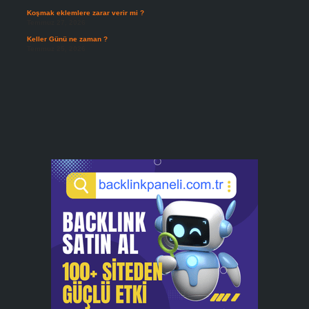
Koşmak eklemlere zarar verir mi ?
Temmuz 27, 2026
Keller Günü ne zaman ?
Temmuz 25, 2026