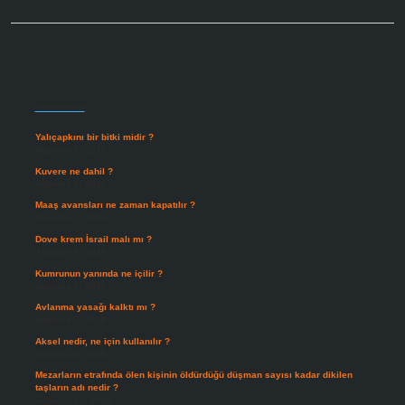
Sidebar
Son Yazılar
Yalıçapkını bir bitki midir ?
Ağustos 9, 2026
Kuvere ne dahil ?
Ağustos 8, 2026
Maaş avansları ne zaman kapatılır ?
Ağustos 7, 2026
Dove krem İsrail malı mı ?
Ağustos 6, 2026
Kumrunun yanında ne içilir ?
Ağustos 6, 2026
Avlanma yasağı kalktı mı ?
Ağustos 5, 2026
Aksel nedir, ne için kullanılır ?
Ağustos 3, 2026
Mezarların etrafında ölen kişinin öldürdüğü düşman sayısı kadar dikilen
taşların adı nedir ?
Temmuz 29, 2026