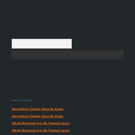
Arama
Son yorumlar
Abonelikleri Üstüne Alma Ne Kadar
için
admin
Abonelikleri Üstüne Alma Ne Kadar
için
Meral
Alkolü Bırakmak Için Ne Yapmak Lazım
için
admin
Alkolü Bırakmak Için Ne Yapmak Lazım
için
Güneş