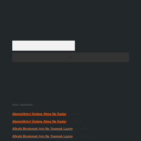
Arama
Son yorumlar
Abonelikleri Üstüne Alma Ne Kadar
için
admin
Abonelikleri Üstüne Alma Ne Kadar
için
Meral
Alkolü Bırakmak Için Ne Yapmak Lazım
için
admin
Alkolü Bırakmak Için Ne Yapmak Lazım
için
Güneş