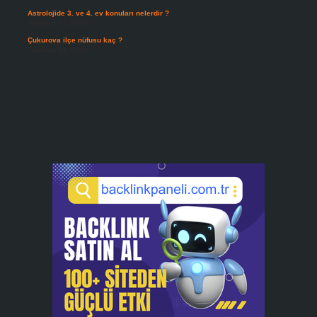
Astrolojide 3. ve 4. ev konuları nelerdir ?
Temmuz 21, 2026
Çukurova ilçe nüfusu kaç ?
Temmuz 19, 2026