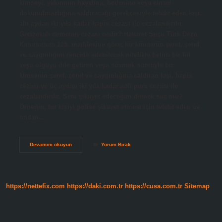
kimseyi, yakınının hayatına, bedenine veya cinsel
dokunulmazlığına saldıracağı gerekçesiyle tehdit eden kişi,
altı aydan iki yıla kadar hapis cezası ile cezalandırılır.
Gerizekalı demenin cezası nedir? Hakaret Suçu Türk Ceza
Kanununun 125. maddesine göre; bir kimsenin şeref, şeref
ve saygınlığını rencide edebilecek nitelikte belirli bir fiil
veya olguyu dile getiren veya sövmek suretiyle bir
kimsenin şeref, şeref ve saygınlığına saldıran kişi, hapis
cezası ve üç aydan iki yıla kadar adlî para cezası ile
cezalandırılır. Seni şikayet edeceğim demek suç mu?
Örneğin, bir kişiyi polise şikayet etmesi için tehdit eden ve
ondan…
Seni
Devamını okuyun
Yorum Bırak
Öldürürüm
Demenin
Cezası
Nedir
https://nettefix.com
https://daki.com.tr
https://cusa.com.tr
Sitemap