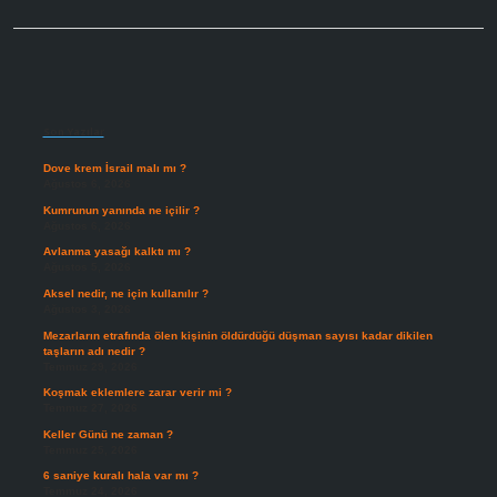
Sidebar
Son Yazılar
Dove krem İsrail malı mı ?
Ağustos 6, 2026
Kumrunun yanında ne içilir ?
Ağustos 6, 2026
Avlanma yasağı kalktı mı ?
Ağustos 5, 2026
Aksel nedir, ne için kullanılır ?
Ağustos 3, 2026
Mezarların etrafında ölen kişinin öldürdüğü düşman sayısı kadar dikilen
taşların adı nedir ?
Temmuz 29, 2026
Koşmak eklemlere zarar verir mi ?
Temmuz 27, 2026
Keller Günü ne zaman ?
Temmuz 25, 2026
6 saniye kuralı hala var mı ?
Temmuz 24, 2026