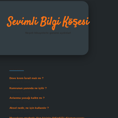
Sevimli Bilgi Köşesi
Neşeli hikayelerle gününü aydınlat!
Sidebar
grandoperabet giriş
Son Yazılar
Dove krem İsrail malı mı ?
Ağustos 6, 2026
Kumrunun yanında ne içilir ?
Ağustos 6, 2026
Avlanma yasağı kalktı mı ?
Ağustos 5, 2026
Aksel nedir, ne için kullanılır ?
Ağustos 3, 2026
Mezarların etrafında ölen kişinin öldürdüğü düşman sayısı