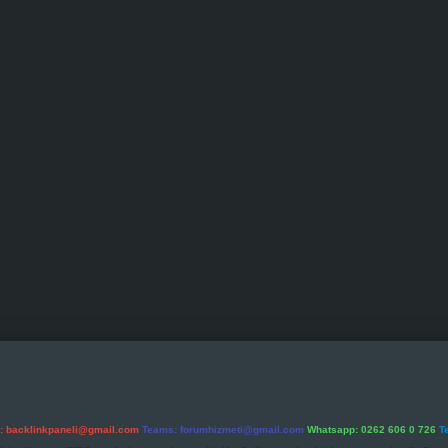
l:
backlinkpaneli@gmail.com
Teams:
forumhizmeti@gmail.com
Whatsapp: 0262 606 0 726
T