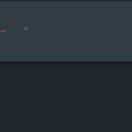
ızda
a tatlıdır. Yüksek dozda sakarinin hayvanlarda üriner sistemde
anımı kansere yol açabileceği riski nedeniyle yasaklandı. En