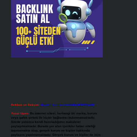
Reklam ve İletişim:
Skype: live:.cid.575569c608265c69
Yasal Uyarı:
Bu internet sitesi, herhangi bir marka, kurum
veya şahıs şirketi ile hiçbir bağlantısı bulunmamaktadır.
Sitede yalnızca kendi hazırladığımız makaleler
paylaşılmaktadır. Burada yer alan içerikler haber niteliği
taşımamakta olup, gerçek kurum ve kişiler hakkında
paylaşım yapılmamaktadır. Gerçek kurum ve kişiler ile isim