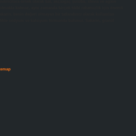
landırıcılara örnek olarak bal, akçaağaç şurubu, stevia ve agave
li olmakla kalmaz, aynı zamanda birçok tıbbi rahatsızlık için önemli
karin, besin değeri olmayan bir tatlandırıcı olarak kullanılan
ellikle sodyum ve kalsiyum formunda bulunur. Sakarin, granül
temap