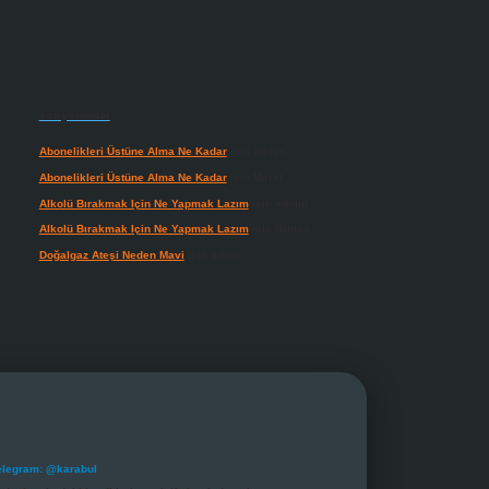
Son yorumlar
Abonelikleri Üstüne Alma Ne Kadar
için
admin
Abonelikleri Üstüne Alma Ne Kadar
için
Meral
Alkolü Bırakmak Için Ne Yapmak Lazım
için
admin
Alkolü Bırakmak Için Ne Yapmak Lazım
için
Güneş
Doğalgaz Ateşi Neden Mavi
için
admin
elegram: @karabul