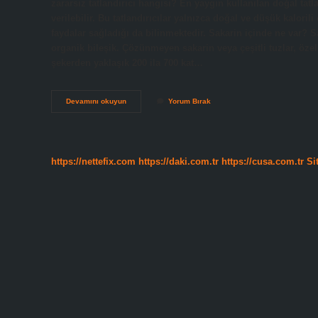
zararsız tatlandırıcı hangisi? En yaygın kullanılan doğal tat
verilebilir. Bu tatlandırıcılar yalnızca doğal ve düşük kalori
faydalar sağladığı da bilinmektedir. Sakarin içinde ne var? Sa
organik bileşik. Çözünmeyen sakarin veya çeşitli tuzlar, öz
şekerden yaklaşık 200 ila 700 kat…
Sakarin
Devamını okuyun
Yorum Bırak
Doğal
Mı
https://nettefix.com
https://daki.com.tr
https://cusa.com.tr
Si