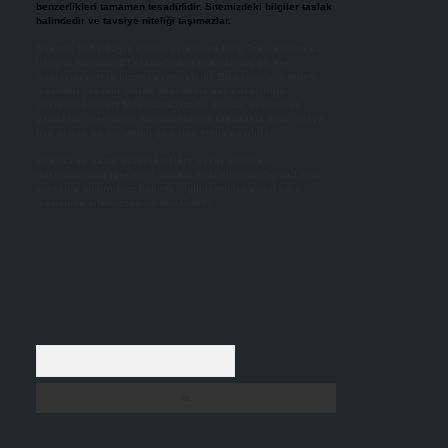
benzerlikleri tamamen tesadüfidir. Sitemizdeki bilgiler taslak
halindedir ve tavsiye niteliği taşımazlar.
Sitemiz, 5651 Sayılı Kanun gereğince Bilgi Teknolojileri ve
İletişim Kurumu (BTK) tarafından onaylanmış bir Yer
Sağlayıcı olarak hizmet vermektedir. Bu nedenle, sitedeki
içerikleri proaktif olarak denetleme veya araştırma
yükümlülüğümüz bulunmamaktadır. Ancak, üyelerimiz
yazdıkları içeriklerin sorumluluğunu taşımakta olup, siteye
üye olarak bu sorumluluğu kabul etmiş sayılırlar.
Hukuka ve yasal düzenlemelere aykırı olduğunu
düşündüğünüz içerikleri,
backlinkpanelicomtr@gmail.com
adresine bildirmeniz halinde, ilgili içerikler yasal süre
içerisinde sitemizden kaldırılacaktır.
Arama