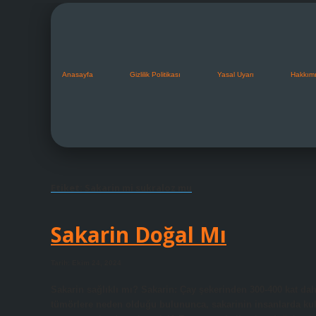
Anasayfa
Gizlilik Politikası
Yasal Uyarı
Hakkım
Etiket:
Sakarin mi sukraloz mu
Sakarin Doğal Mı
Tarih: Ekim 24, 2024
Sakarin sağlıklı mı? Sakarin: Çay şekerinden 300-400 kat dah
tümörlere neden olduğu bulununca, sakarinin insanlarda kull