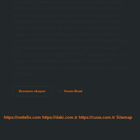
çocuklardır. Zaman geçtikçe, çocuğun en saf hali giderek
daha fazla gizli hale gelir. Konuşma dilinde, saf olduğu
için; sınırları kolayca aşılabilen, olayları anlayamayan ve
aklına gelen her şeyi kolayca söyleyebilen biri olduğuna
inanılır. Saf olan kişiye ne denir? Her söylenene kolayca
inanan ve bu yüzden çok kolay kandırılan insanlara saf
denir. Saftirik kelimesi tamamen Türkçedir. Bu kelime “pure
pure” olarak kopya olarak kullanılır. Saf bir insan nasıl
olur? Saf olmak ne demektir? “Saflık” deneyimsizliği, aşırı
özgüveni ve kırılganlığı tanımlayan bir terimdir. Saf
insanlar diğer insanların niyetlerinin iyi olduğunu varsayar
ve kolayca…
Saf
Devamını okuyun
Yorum Bırak
Insan
Kime
Denir
https://nettefix.com
https://daki.com.tr
https://cusa.com.tr
Sitemap