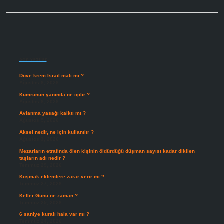
Sidebar
Son Yazılar
Dove krem İsrail malı mı ?
Ağustos 6, 2026
Kumrunun yanında ne içilir ?
Ağustos 6, 2026
Avlanma yasağı kalktı mı ?
Ağustos 5, 2026
Aksel nedir, ne için kullanılır ?
Ağustos 3, 2026
Mezarların etrafında ölen kişinin öldürdüğü düşman sayısı kadar dikilen
taşların adı nedir ?
Temmuz 29, 2026
Koşmak eklemlere zarar verir mi ?
Temmuz 27, 2026
Keller Günü ne zaman ?
Temmuz 25, 2026
6 saniye kuralı hala var mı ?
Temmuz 24, 2026