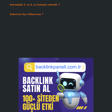
Astrolojide 3. ve 4. ev konuları nelerdir ?
Temmuz 21, 2026
Çukurova ilçe nüfusu kaç ?
Temmuz 19, 2026