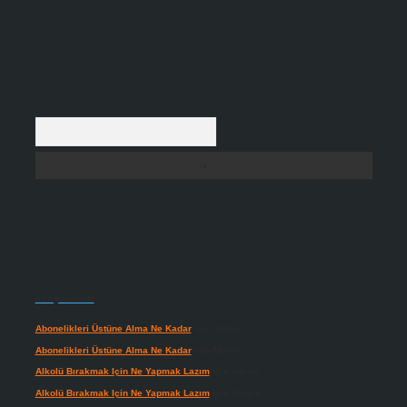
Arama
Son yorumlar
Abonelikleri Üstüne Alma Ne Kadar
için
admin
Abonelikleri Üstüne Alma Ne Kadar
için
Meral
Alkolü Bırakmak Için Ne Yapmak Lazım
için
admin
Alkolü Bırakmak Için Ne Yapmak Lazım
için
Güneş